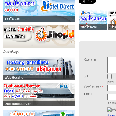
จองโรงแรม
จองโรงแรม
เว็บ
เว็บสำเร็จรูป
ข้อความ
*
รูป
Web Hosting
pixel
ชื่อที่ใช้แสดง
*
Email
ความล
Dedicated Server
ต้องกา