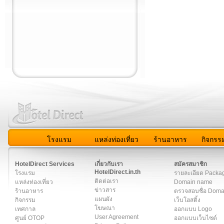
โรงแรม
แหล่งท่องเที่ยว
ร้านอาหาร
กิจกรร
สมาชิก
|
เกี่ยวกับเรา
|
ติดต่อเรา
|
แผนผัง
|
ข่าวสาร
|
User A
HotelDirect Services
เกี่ยวกับเรา
สมัครสมาชิก
HotelDirect.in.th
โรงแรม
รายละเอียด Packa
ติดต่อเรา
แหล่งท่องเที่ยว
Domain name
ข่าวสาร
ร้านอาหาร
ตรวจสอบชื่อ Dom
แผนผัง
กิจกรรม
เว็บโฮสติ้ง
โฆษณา
เทศกาล
ออกแบบ Logo
User Agreement
ศูนย์ OTOP
ออกแบบเว็บไซต์