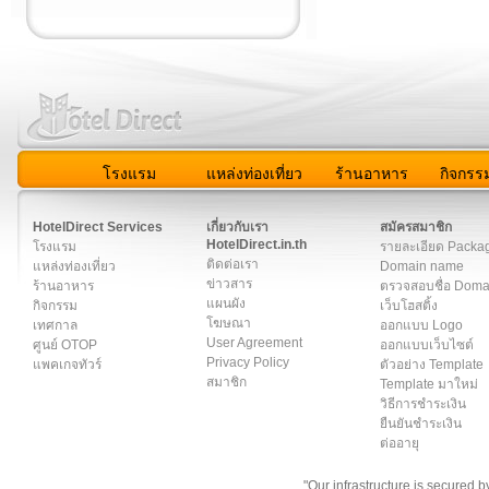
โรงแรม
แหล่งท่องเที่ยว
ร้านอาหาร
กิจกรร
สมาชิก
|
เกี่ยวกับเรา
|
ติดต่อเรา
|
แผนผัง
|
ข่าวสาร
|
User A
HotelDirect Services
เกี่ยวกับเรา
สมัครสมาชิก
HotelDirect.in.th
โรงแรม
รายละเอียด Packa
ติดต่อเรา
แหล่งท่องเที่ยว
Domain name
ข่าวสาร
ร้านอาหาร
ตรวจสอบชื่อ Dom
แผนผัง
กิจกรรม
เว็บโฮสติ้ง
โฆษณา
เทศกาล
ออกแบบ Logo
User Agreement
ศูนย์ OTOP
ออกแบบเว็บไซต์
Privacy Policy
แพคเกจทัวร์
ตัวอย่าง Template
สมาชิก
Template มาใหม่
วิธีการชำระเงิน
ยืนยันชำระเงิน
ต่ออายุ
"Our infrastructure is secured 