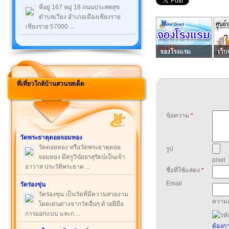
ที่อยู่ 167 หมู่ 18 ถนนประสพสุข
ตำบลเวียง อำเภอเมืองเชียงราย
เชียงราย 57000 ...
จองโรงแรม
เว็บ
ที่เที่ยวใกล้บ้านสวนรสเด็ด
ข้อความ
*
วัดพระธาตุดอยจอมทอง
วัดดอยทอง หรือวัดพระธาตุดอย
รูป
จอมทอง มีครูวินัยธรสุรัตน์เป็นเจ้า
pixel
อาวาส ประวัติพระธาต ...
ชื่อที่ใช้แสดง
*
Email
วัดร่องขุ่น
วัดร่องขุ่น เป็นวัดที่มีความสวยงาม
ความล
โดดเด่นต่างจากวัดอื่นๆ ด้วยฝีมือ
การออกแบบ และก ...
ต้องกา