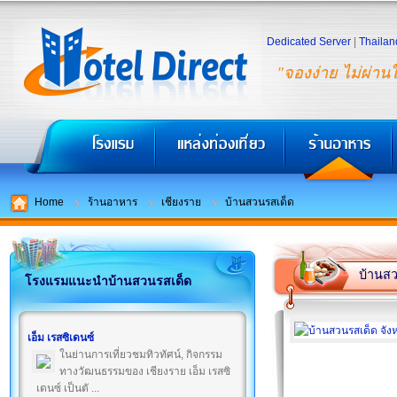
Dedicated Server
|
Thailan
"จองง่าย ไม่ผ่าน
Home
ร้านอาหาร
เชียงราย
บ้านสวนรสเด็ด
บ้านส
โรงแรมแนะนำบ้านสวนรสเด็ด
เอ็ม เรสซิเดนซ์
ในย่านการเที่ยวชมทิวทัศน์, กิจกรรม
ทางวัฒนธรรมของ เชียงราย เอ็ม เรสซิ
เดนซ์ เป็นตั ...