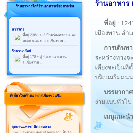
ร้านอาหาร เ
ร้านอาหารใกล้ร้านอาหารเชียงชวนชิม
ที่อยู่
: 1247
สารวัตร
เมืองพาน อำ
ที่อยู่ 236/1 ม.3 บ้านร่องศาลา ต.ดง
มะดะ อ.แม่ลาว จ.เชียงราย ...
การเดินทา
ร้านวนาวัลย์
ระหว่างทางจะเ
ที่อยู่ 178 หมู่ 4 ต.พาน อ.พาน
จ.เชียงราย ...
เคียงจะเป็นที่
บริเวณริมถนนซ
บรรยากาศ
ที่เที่ยวใกล้ร้านอาหารเชียงชวนชิม
ง่ายแบบทั่วไป
เมนูแนะน
อุทยานแห่งชาติดอยหลวง
อุทยานแห่งชาติดอยหลวงเป็นอีก