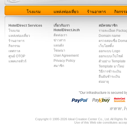
โรงแรม
แหล่งท่องเที่ยว
ร้านอาหาร
กิจกรร
สมาชิก
|
เกี่ยวกับเรา
|
ติดต่อเรา
|
แผนผัง
|
ข่าวสาร
|
User A
HotelDirect Services
เกี่ยวกับเรา
สมัครสมาชิก
HotelDirect.in.th
โรงแรม
รายละเอียด Packa
ติดต่อเรา
แหล่งท่องเที่ยว
Domain name
ข่าวสาร
ร้านอาหาร
ตรวจสอบชื่อ Dom
แผนผัง
กิจกรรม
เว็บโฮสติ้ง
โฆษณา
เทศกาล
ออกแบบ Logo
User Agreement
ศูนย์ OTOP
ออกแบบเว็บไซต์
Privacy Policy
แพคเกจทัวร์
ตัวอย่าง Template
สมาชิก
Template มาใหม่
วิธีการชำระเงิน
ยืนยันชำระเงิน
ต่ออายุ
"Our infrastructure is secured 
Copyright © 1995-2026 Ideal Creation Center Co., Ltd. All Rights 
Use of this Web site constitutes accep