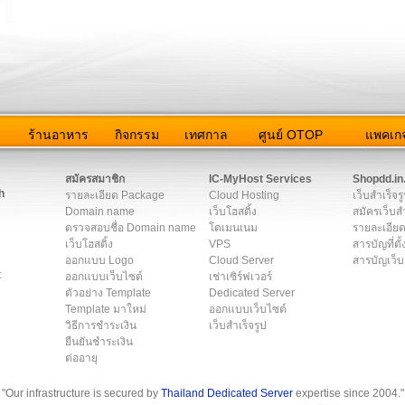
ว
ร้านอาหาร
กิจกรรม
เทศกาล
ศูนย์ OTOP
แพคเกจ
ต่อเรา
|
แผนผัง
|
ข่าวสาร
|
User Agreement
|
Privacy Policy
|
โฆษณา
สมัครสมาชิก
IC-MyHost Services
Shopdd.in
h
รายละเอียด Package
Cloud Hosting
เว็บสำเร็จร
Domain name
เว็บโฮสติ้ง
สมัครเว็บสำ
ตรวจสอบชื่อ Domain name
โดเมนเนม
รายละเอียด
เว็บโฮสติ้ง
VPS
สารบัญที่ตั้
ออกแบบ Logo
Cloud Server
สารบัญเว็บ
t
ออกแบบเว็บไซต์
เช่าเซิร์ฟเวอร์
ตัวอย่าง Template
Dedicated Server
Template มาใหม่
ออกแบบเว็บไซต์
วิธีการชำระเงิน
เว็บสำเร็จรูป
ยืนยันชำระเงิน
ต่ออายุ
"Our infrastructure is secured by
Thailand Dedicated Server
expertise since 2004."