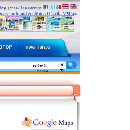
็จรูป
|
รายละเอียด Package
sting
|
จดโดเมน
|
เช่าเซิร์ฟเวอร์
|
โฮสติ้ง
|
VPS ไทย