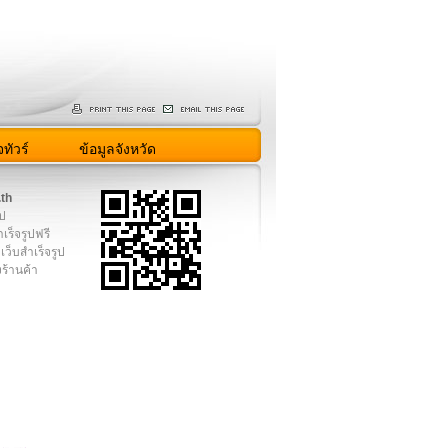
ทัวร์
ข้อมูลจังหวัด
.th
ูป
เร็จรูปฟรี
เว็บสำเร็จรูป
งร้านค้า