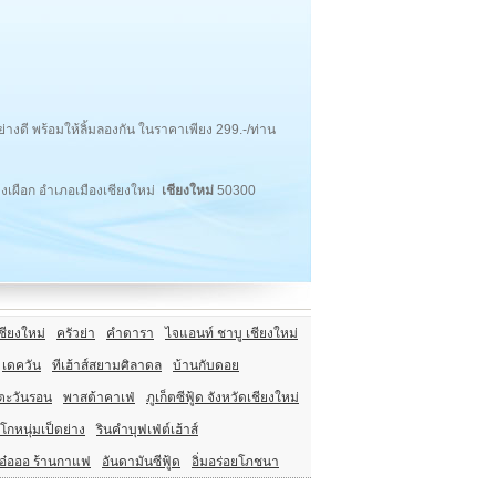
อย่างดี พร้อมให้ลิ้มลองกัน ในราคาเพียง 299.-/ท่าน
งเผือก อำเภอเมืองเชียงใหม่
เชียงใหม่
50300
ชียงใหม่
ครัวย่า
คำดารา
ไจแอนท์ ชาบู เชียงใหม่
เดควัน
ทีเฮ้าส์สยามศิลาดล
บ้านกับดอย
ตะวันรอน
พาสต้าคาเฟ่
ภูเก็ตซีฟู้ด จังหวัดเชียงใหม่
โกหนุ่มเป็ดย่าง
รินคำบุฟเฟ่ต์เฮ้าส์
อ๋อออ ร้านกาแฟ
อันดามันซีฟู้ด
อิ่มอร่อยโภชนา