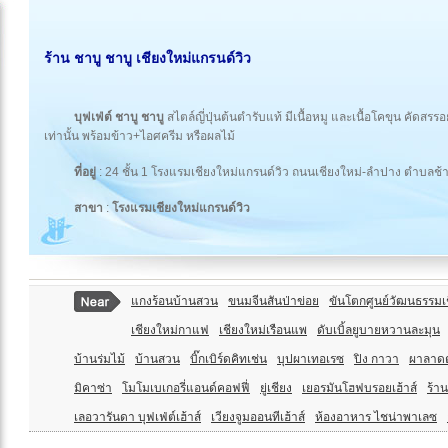
ร้าน ชาบู ชาบู เชียงใหม่แกรนด์วิว
บุฟเฟ่ต์ ชาบู ชาบู
สไตล์ญี่ปุ่นต้นตำรับแท้ มีเนื้อหมู และเนื้อโคขุน คัดสรร
เท่านั้น พร้อมข้าว+ไอศครีม หรือผลไม้
ที่อยู่
: 24 ชั้น 1 โรงแรมเชียงใหม่แกรนด์วิว ถนนเชียงใหม่-ลำปาง ตำบลช้า
สาขา
:
โรงแรมเชียงใหม่แกรนด์วิว
แกงร้อนบ้านสวน
ขนมจีนสันป่าข่อย
ขันโตกศูนย์วัฒนธรรมเ
เชียงใหม่กาแฟ
เชียงใหม่เรือนแพ
ดับเบิ้ลยูบายหวานละมุน
บ้านร่มไม้
บ้านสวน
บิ๊กเบิร์ดคิทเช่น
บุปผาเทอเรซ
ปิง กาวา
ผาลาด
มิคาซ่า
โมโมเบเกอรี่แอนด์คอฟฟี่
ยู่เชียง
เยอรมันโฮฟบรอยเฮ้าส์
ร้าน
เลอวารันดา บุฟเฟ่ต์เฮ้าส์
เวียงจูมออนทีเฮ้าส์
ห้องอาหาร ไชน่าพาเลซ