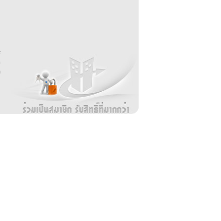
บ
่
ร
อ
ล
ม
ง