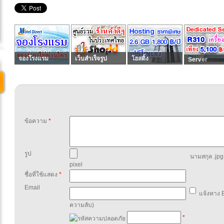
จองโรงแรม
เว็บสำเร็จรูป
โฮสติ้ง
Server
ข้อความ
*
รูป
นามสกุล .jpg,
pixel
ชื่อที่ใช้แสดง
*
Email
แจ้งทาง E
ความลับ)
*