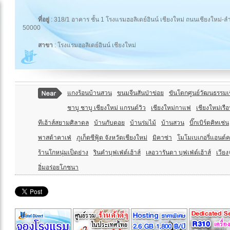
ที่อยู่
: 318/1 อาคาร ชั้น 1 โรงแรมฮอลิเดย์อินน์ เชียงใหม่ ถนนเชียงใหม่-
50000
สาขา
: โรงแรมฮอลิเดย์อินน์ เชียงใหม่
แกงร้อนบ้านสวน
ขนมจีนสันป่าข่อย
ขันโตกศูนย์วัฒนธรรมเ
ชาบู ชาบู เชียงใหม่ แกรนด์วิว
เชียงใหม่กาแฟ
เชียงใหม่เรื
ทีเฮ้าส์สยามศิลาดล
บ้านกับดอย
บ้านร่มไม้
บ้านสวน
บิ๊กเบิร์ดคิทเช่น
พาสต้าคาเฟ่
ภูเก็ตซีฟู้ด จังหวัดเชียงใหม่
มิคาซ่า
โมโมเบเกอรี่แอนด์ค
ร้านโกหนุ่มเป็ดย่าง
รินคำบุฟเฟ่ต์เฮ้าส์
เลอวารันดา บุฟเฟ่ต์เฮ้าส์
เวียง
อิ่มอร่อยโภชนา