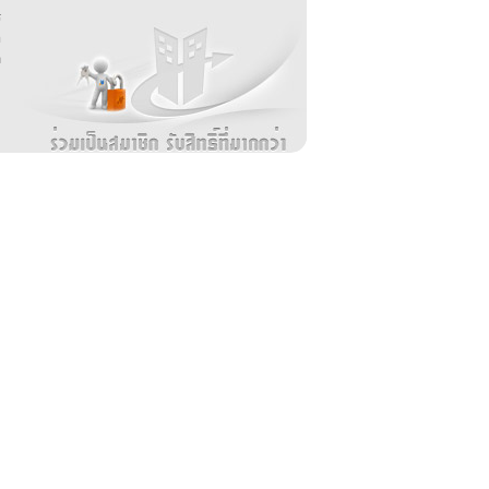
ร
อ
ล
ม
ง