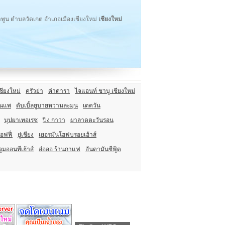
ลำพูน ตำบลวัดเกต อำเภอเมืองเชียงใหม่
เชียงใหม่
ชียงใหม่
ครัวย่า
คำดารา
ไจแอนท์ ชาบู เชียงใหม่
อนแพ
ดับเบิ้ลยูบายหวานละมุน
เดควัน
บุปผาเทอเรซ
ปิง กาวา
ผาลาดตะวันรอน
อฟฟี่
ยู่เชียง
เยอรมันโฮฟบรอยเฮ้าส์
จูมออนทีเฮ้าส์
อ๋อออ ร้านกาแฟ
อันดามันซีฟู้ด