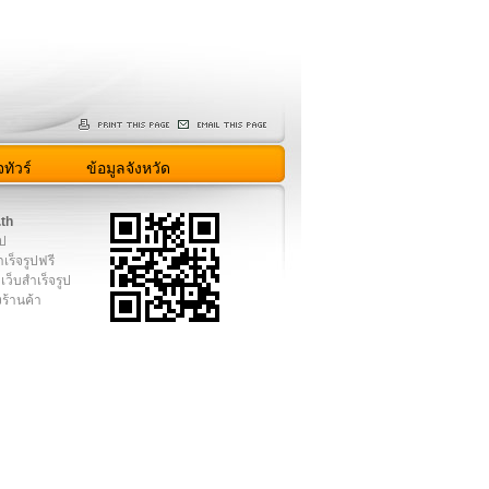
ทัวร์
ข้อมูลจังหวัด
.th
ูป
เร็จรูปฟรี
เว็บสำเร็จรูป
งร้านค้า