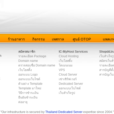
ว
ร้านอาหาร
กิจกรรม
เทศกาล
ศูนย์ OTOP
แพคเกจ
ต่อเรา
|
แผนผัง
|
ข่าวสาร
|
User Agreement
|
Privacy Policy
|
โฆษณา
สมัครสมาชิก
IC-MyHost Services
Shopdd.in
h
รายละเอียด Package
Cloud Hosting
เว็บสำเร็จร
Domain name
เว็บโฮสติ้ง
สมัครเว็บสำ
ตรวจสอบชื่อ Domain name
โดเมนเนม
รายละเอียด
เว็บโฮสติ้ง
VPS
สารบัญที่ตั้
ออกแบบ Logo
Cloud Server
สารบัญเว็บ
t
ออกแบบเว็บไซต์
เช่าเซิร์ฟเวอร์
ตัวอย่าง Template
Dedicated Server
Template มาใหม่
ออกแบบเว็บไซต์
วิธีการชำระเงิน
เว็บสำเร็จรูป
ยืนยันชำระเงิน
ต่ออายุ
"Our infrastructure is secured by
Thailand Dedicated Server
expertise since 2004."