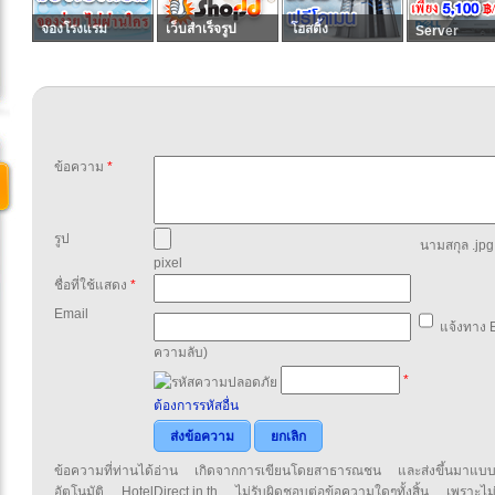
จองโรงแรม
เว็บสำเร็จรูป
โฮสติ้ง
Server
ข้อความ
*
รูป
นามสกุล .jpg,
pixel
ชื่อที่ใช้แสดง
*
Email
แจ้งทาง E
ความลับ)
*
ต้องการรหัสอื่น
ส่งข้อความ
ยกเลิก
ข้อความที่ท่านได้อ่าน เกิดจากการเขียนโดยสาธารณชน และส่งขึ้นมาแบ
อัตโนมัติ HotelDirect.in.th ไม่รับผิดชอบต่อข้อความใดๆทั้งสิ้น เพราะไม