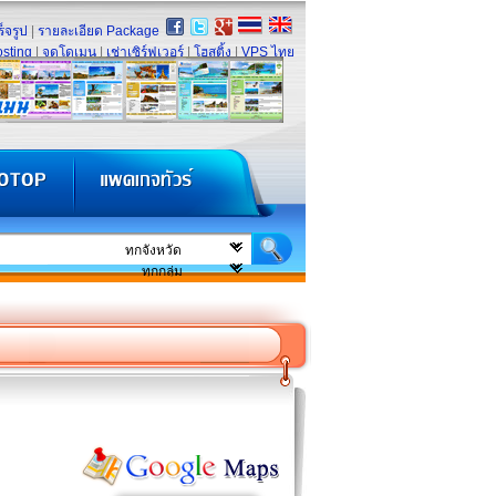
็จรูป
|
รายละเอียด Package
sting
|
จดโดเมน
|
เช่าเซิร์ฟเวอร์
|
โฮสติ้ง
|
VPS ไทย