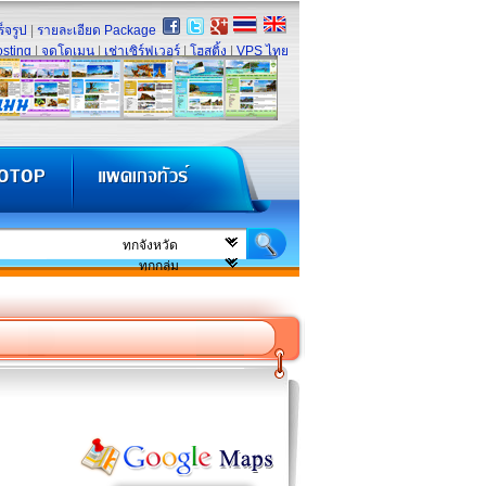
็จรูป
|
รายละเอียด Package
sting
|
จดโดเมน
|
เช่าเซิร์ฟเวอร์
|
โฮสติ้ง
|
VPS ไทย