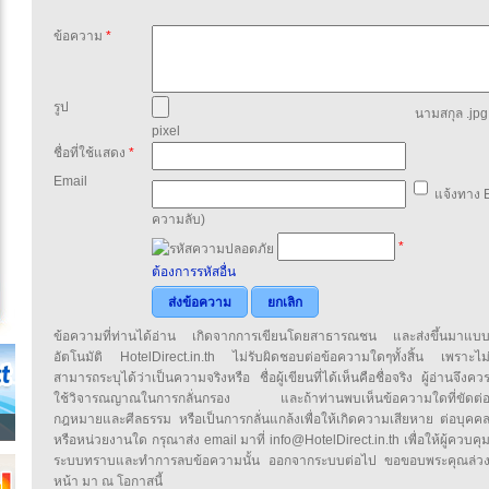
ข้อความ
*
รูป
นามสกุล .jpg,
pixel
ชื่อที่ใช้แสดง
*
Email
แจ้งทาง E
ความลับ)
*
ต้องการรหัสอื่น
ส่งข้อความ
ยกเลิก
ข้อความที่ท่านได้อ่าน เกิดจากการเขียนโดยสาธารณชน และส่งขึ้นมาแบ
อัตโนมัติ HotelDirect.in.th ไม่รับผิดชอบต่อข้อความใดๆทั้งสิ้น เพราะไม
สามารถระบุได้ว่าเป็นความจริงหรือ ชื่อผู้เขียนที่ได้เห็นคือชื่อจริง ผู้อ่านจึงคว
ใช้วิจารณญาณในการกลั่นกรอง และถ้าท่านพบเห็นข้อความใดที่ขัดต่
กฎหมายและศีลธรรม หรือเป็นการกลั่นแกล้งเพื่อให้เกิดความเสียหาย ต่อบุคค
หรือหน่วยงานใด กรุณาส่ง email มาที่ info@HotelDirect.in.th เพื่อให้ผู้ควบคุ
ระบบทราบและทำการลบข้อความนั้น ออกจากระบบต่อไป ขอขอบพระคุณล่ว
หน้า มา ณ โอกาสนี้