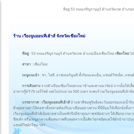
ทีอยู่ 53 ถนนเจริญราษฎร์ ตำบลวัดเกต อำเภอเม
ร้าน เวียงจูมออนทีเฮ้าส์ จังหวัดเชียงใหม่
ทีอยู่
: 53 ถนนเจริญราษฎร์ ตำบลวัดเกต อำเภอเมืองเชียงใหม่
เชียงใหม่
50
สาขา
: เชียงใหม่
เมนูแนะนำ
: ชา, ไฮที, อาฟเตอร์นูนที ทั้งร้อนและเย็น, แซนด์วิชเห็ด, แซนด์ว
การเดินทาง
จากตัวเมืองเชียงใหม่ตรงมาข้ามสะพานนวรัตน์ จากนั้นให้เลี
อาหารกู๊ดวิวริเวอร์ไซด์ เลยไปประมาณ 500 เมตร จะพบร้านเวียงจูมออนทีเฮ้าส์อ
บรรยากาศ
:
เวียงจูมออนทีเฮ้าส์
บ้านชาสีชมพูริมฝั่งตะวันออกของแม่น้ำปิง
ดึงดูดสายตาให้คอชาทั้งหลายต้องรีบมาเยือนอย่างด่วน ที่นี่มีมุมให้เลือกนั่งทั้งภ
เวียงจูมออนทีเฮ้าส์เน้นขายชาเป็นหลักจึงมีชาคุณภาพชนิดต่างๆ ให้เลือกมากมาย น
ชีสเค้ก หรือเมนูอาหารเพื่อสุขภาพที่ปลอดจากเนื้อสัตว์ทุกชนิดแต่ใช้ผักนำมาปร
แซนด์วิชผักโขม ฯลฯ