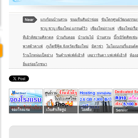
แกงร้อนบ้านสวน
ขนมจีนสันป่าข่อย
ขันโตกศูนย์วัฒนธรรมเ
ชาบู ชาบู เชียงใหม่ แกรนด์วิว
เชียงใหม่กาแฟ
เชียงใหม่เรื
ทีเฮ้าส์สยามศิลาดล
บ้านกับดอย
บ้านร่มไม้
บ้านสวน
บิ๊กเบิร์ดคิทเช่น
พาสต้าคาเฟ่
ภูเก็ตซีฟู้ด จังหวัดเชียงใหม่
มิคาซ่า
โมโมเบเกอรี่แอนด์ค
ร้านโกหนุ่มเป็ดย่าง
รินคำบุฟเฟ่ต์เฮ้าส์
เลอวารันดา บุฟเฟ่ต์เฮ้าส์
ห้อง
อิ่มอร่อยโภชนา
จองโรงแรม
เว็บสำเร็จรูป
โฮสติ้ง
Server