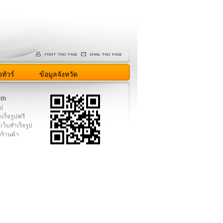
ทัวร์
ข้อมูลจังหวัด
.th
ูป
เร็จรูปฟรี
เว็บสำเร็จรูป
งร้านค้า