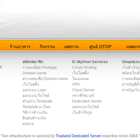
ว
ร้านอาหาร
กิจกรรม
เทศกาล
ศูนย์ OTOP
แพคเกจ
ต่อเรา
|
แผนผัง
|
ข่าวสาร
|
User Agreement
|
Privacy Policy
|
โฆษณา
สมัครสมาชิก
IC-MyHost Services
Shopdd.in
h
รายละเอียด Package
Cloud Hosting
เว็บสำเร็จร
Domain name
เว็บโฮสติ้ง
สมัครเว็บสำ
ตรวจสอบชื่อ Domain name
โดเมนเนม
รายละเอียด
เว็บโฮสติ้ง
VPS
สารบัญที่ตั้
ออกแบบ Logo
Cloud Server
สารบัญเว็บ
t
ออกแบบเว็บไซต์
เช่าเซิร์ฟเวอร์
ตัวอย่าง Template
Dedicated Server
Template มาใหม่
ออกแบบเว็บไซต์
วิธีการชำระเงิน
เว็บสำเร็จรูป
ยืนยันชำระเงิน
ต่ออายุ
"Our infrastructure is secured by
Thailand Dedicated Server
expertise since 2004."