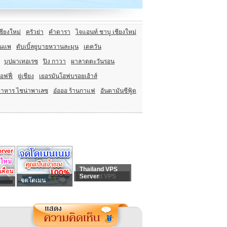
ชียงใหม่
ครัวย่า
คำดารา
ไจแอนท์ ชาบู เชียงใหม่
อนแพ
ดับเบิ้ลยูบายหวานละมุน
เดควัน
บุปผาเทอเรซ
ปิง กาวา
ผาลาดตะวันรอน
อฟฟี่
ยู่เชียง
เยอรมันโฮฟบรอยเฮ้าส์
อาหาร ไชน่าพาเลซ
อ๋อออ ร้านกาแฟ
อันดามันซีฟู้ด
Thailand VPS
Thailand VPS
Server
จดโดเมน