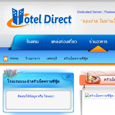
Dedicated Server
|
Thailan
"จองง่าย ไม่ผ่าน
Home
ร้านอาหาร
เพชรบุรี
ครัวเม็ดทรายซีฟู้ด
ครัวเม
โรงแรมแนะนำครัวเม็ดทรายซีฟู้ด
ติดต่อให้ข้อมูล หรือ โฆษณา