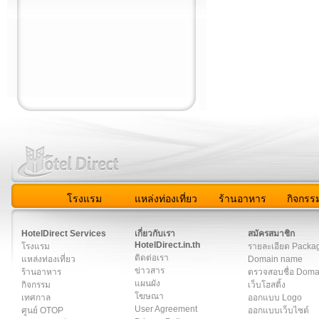
โรงแรม
แหล่งท่องเที่ยว
ร้านอาหาร
กิจกรร
สมาชิก
|
เกี่ยวกับเรา
|
ติดต่อเรา
|
แผนผัง
|
ข่าวสาร
|
User A
HotelDirect Services
เกี่ยวกับเรา
สมัครสมาชิก
HotelDirect.in.th
โรงแรม
รายละเอียด Packa
ติดต่อเรา
แหล่งท่องเที่ยว
Domain name
ข่าวสาร
ร้านอาหาร
ตรวจสอบชื่อ Dom
แผนผัง
กิจกรรม
เว็บโฮสติ้ง
โฆษณา
เทศกาล
ออกแบบ Logo
User Agreement
ศูนย์ OTOP
ออกแบบเว็บไซต์