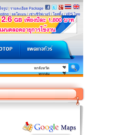
็จรูป
|
รายละเอียด Package
sting
|
จดโดเมน
|
เช่าเซิร์ฟเวอร์
|
โฮสติ้ง
|
VPS ไทย