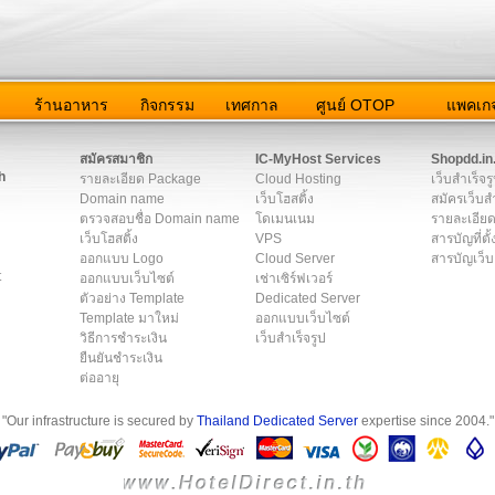
ว
ร้านอาหาร
กิจกรรม
เทศกาล
ศูนย์ OTOP
แพคเกจ
ต่อเรา
|
แผนผัง
|
ข่าวสาร
|
User Agreement
|
Privacy Policy
|
โฆษณา
สมัครสมาชิก
IC-MyHost Services
Shopdd.in
h
รายละเอียด Package
Cloud Hosting
เว็บสำเร็จร
Domain name
เว็บโฮสติ้ง
สมัครเว็บสำ
ตรวจสอบชื่อ Domain name
โดเมนเนม
รายละเอียด
เว็บโฮสติ้ง
VPS
สารบัญที่ตั้
ออกแบบ Logo
Cloud Server
สารบัญเว็บ
t
ออกแบบเว็บไซต์
เช่าเซิร์ฟเวอร์
ตัวอย่าง Template
Dedicated Server
Template มาใหม่
ออกแบบเว็บไซต์
วิธีการชำระเงิน
เว็บสำเร็จรูป
ยืนยันชำระเงิน
ต่ออายุ
"Our infrastructure is secured by
Thailand Dedicated Server
expertise since 2004."