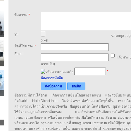
ข้อความ
*
รูป
นามสกุล .jpg,
pixel
ชื่อที่ใช้แสดง
*
Email
แจ้งทาง E
ความลับ)
*
ต้องการรหัสอื่น
ส่งข้อความ
ยกเลิก
ข้อความที่ท่านได้อ่าน เกิดจากการเขียนโดยสาธารณชน และส่งขึ้นมาแบ
อัตโนมัติ HotelDirect.in.th ไม่รับผิดชอบต่อข้อความใดๆทั้งสิ้น เพราะไม
สามารถระบุได้ว่าเป็นความจริงหรือ ชื่อผู้เขียนที่ได้เห็นคือชื่อจริง ผู้อ่านจึงคว
ใช้วิจารณญาณในการกลั่นกรอง และถ้าท่านพบเห็นข้อความใดที่ขัดต่
กฎหมายและศีลธรรม หรือเป็นการกลั่นแกล้งเพื่อให้เกิดความเสียหาย ต่อบุคค
หรือหน่วยงานใด กรุณาส่ง email มาที่ info@HotelDirect.in.th เพื่อให้ผู้ควบคุ
ระบบทราบและทำการลบข้อความนั้น ออกจากระบบต่อไป ขอขอบพระคุณล่ว