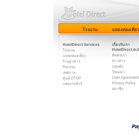
โรงแรม
แหล่งท่องเที่ย
สมาชิก
|
เกี่ยวกับเรา
|
ติด
HotelDirect Services
เกี่ยวกับเรา
HotelDirect.in.t
โรงแรม
ติดต่อเรา
แหล่งท่องเที่ยว
ข่าวสาร
ร้านอาหาร
แผนผัง
กิจกรรม
โฆษณา
เทศกาล
User Agreemen
ศูนย์ OTOP
Privacy Policy
แพคเกจทัวร์
สมาชิก