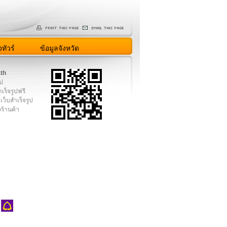
ทัวร์
ข้อมูลจังหวัด
.th
ูป
เร็จรูปฟรี
เว็บสำเร็จรูป
งร้านค้า