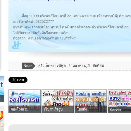
ที่อยู่ : 1999 บริเวณกิโลเมตรที่ 221 ถนนเพชรเกษม (ห้วยทรายใต้) ตำบ
เบอร์โทรศัพท์ : 032522777
การเดินทาง จากตัวเมืองเพชรบุรี ตรงไปทางอำเภอชะอำ บริเวณกิโลเมตรที่ 221 จ
ใกล้กับเชอราตันหัวหินรีสอร์ทแอนด์สปา
ที่จอดรถ : ลานจอดรถของร้านพายุบริสโทร
ครัวเม็ดทรายซีฟู้ด
ร้านอาหารภูมิ
สันติสุข
จองโรงแรม
เว็บสำเร็จรูป
โฮสติ้ง
Server