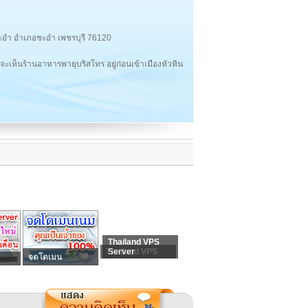
ลชะอำ อำเภอชะอำ เพชรบุรี 76120
ะเห็นร้านอาหารพายุบริสโทร อยู่ก่อนเข้าเมืองหัวหิน
Thailand VPS
Thailand VPS
Server
จดโดเมน