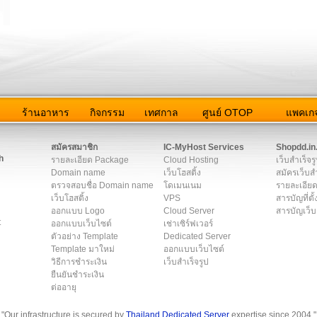
ว
ร้านอาหาร
กิจกรรม
เทศกาล
ศูนย์ OTOP
แพคเกจ
ต่อเรา
|
แผนผัง
|
ข่าวสาร
|
User Agreement
|
Privacy Policy
|
โฆษณา
สมัครสมาชิก
IC-MyHost Services
Shopdd.in
h
รายละเอียด Package
Cloud Hosting
เว็บสำเร็จร
Domain name
เว็บโฮสติ้ง
สมัครเว็บสำ
ตรวจสอบชื่อ Domain name
โดเมนเนม
รายละเอียด
เว็บโฮสติ้ง
VPS
สารบัญที่ตั้
ออกแบบ Logo
Cloud Server
สารบัญเว็บ
t
ออกแบบเว็บไซต์
เช่าเซิร์ฟเวอร์
ตัวอย่าง Template
Dedicated Server
Template มาใหม่
ออกแบบเว็บไซต์
วิธีการชำระเงิน
เว็บสำเร็จรูป
ยืนยันชำระเงิน
ต่ออายุ
"Our infrastructure is secured by
Thailand Dedicated Server
expertise since 2004."