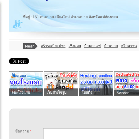
ที่อยู่
: 161 ถนนปาย-เชียงใหม่ อำเภอปาย
จังหวัดแม่ฮ่องสอน
ครัวระเบียงปาย
เชิงดอย
บ้านกาแฟ
บ้านปาย
พริกหวาน
จองโรงแรม
เว็บสำเร็จรูป
โฮสติ้ง
Server
ข้อความ
*