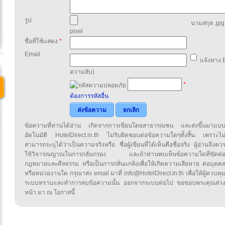
รูป
นามสกุล .jpg,
pixel
ชื่อที่ใช้แสดง
*
Email
แจ้งทาง E
ความลับ)
*
ต้องการรหัสอื่น
ส่งข้อความ
ยกเลิก
ข้อความที่ท่านได้อ่าน เกิดจากการเขียนโดยสาธารณชน และส่งขึ้นมาแบ
อัตโนมัติ HotelDirect.in.th ไม่รับผิดชอบต่อข้อความใดๆทั้งสิ้น เพราะไม
สามารถระบุได้ว่าเป็นความจริงหรือ ชื่อผู้เขียนที่ได้เห็นคือชื่อจริง ผู้อ่านจึงคว
ใช้วิจารณญาณในการกลั่นกรอง และถ้าท่านพบเห็นข้อความใดที่ขัดต่
กฎหมายและศีลธรรม หรือเป็นการกลั่นแกล้งเพื่อให้เกิดความเสียหาย ต่อบุคค
หรือหน่วยงานใด กรุณาส่ง email มาที่ info@HotelDirect.in.th เพื่อให้ผู้ควบคุ
ระบบทราบและทำการลบข้อความนั้น ออกจากระบบต่อไป ขอขอบพระคุณล่ว
หน้า มา ณ โอกาสนี้