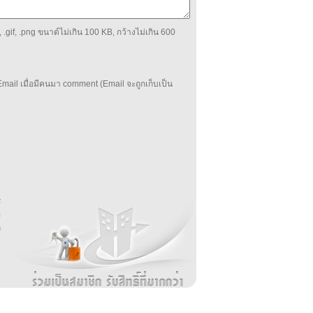
 .gif, .png ขนาด์ไม่เกิน 100 KB, กว้างไม่เกิน 600
mail เมื่อมีคนมา comment (Email จะถูกเก็บเป็น
บ
่
ร
อ
ล
ม
ง