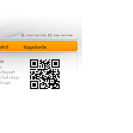
ทัวร์
ข้อมูลจังหวัด
.th
ูป
เร็จรูปฟรี
เว็บสำเร็จรูป
งร้านค้า