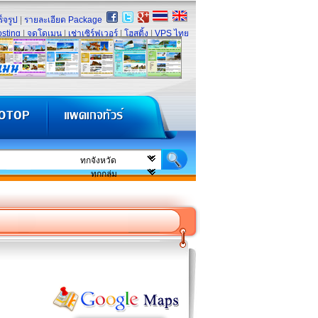
็จรูป
|
รายละเอียด Package
sting
|
จดโดเมน
|
เช่าเซิร์ฟเวอร์
|
โฮสติ้ง
|
VPS ไทย