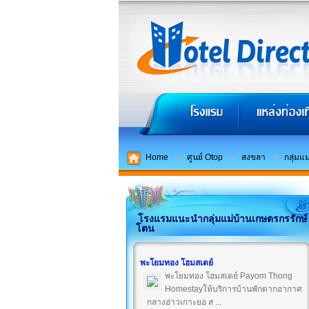
Home
ศูนย์ Otop
สงขลา
กลุ่มแ
โรงแรมแนะนำกลุ่มแม่บ้านเกษตรกรรักษ์
โตน
พะโยมทอง โฮมสเตย์
พะโยมทอง โฮมสเตย์ Payom Thong
Homestayให้บริการบ้านพักตากอากาศ
กลางอ่าวเกาะยอ ส ...