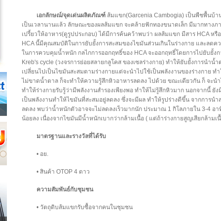
เอกลักษณ์/จุดเด่นผลิตภัณฑ์
ส้มแขก(Garcenia Cambogia) เป็นพืชพื้นบ้า
เป็นเวลานานแล้ว ลักษณะของผลส้มแขก จะคล้ายฟักทองขนาดเล็ก มีมากทางภาคใต
เปรี้ยวให้อาหาร(ดูรูปประกอบ) ได้มีการค้นคว้าพบว่า ผลส้มแขก มีสาร HCA หรือ
HCA นี้มีคุณสมบัติในการยับยั้งการสะสมของไขมันส่วนเกินในร่างกาย และลด
ในการควบคุมน้ำหนัก กลไกการออกฤทธิ์ของ HCA จะออกฤทธิ์โดยการไปยับยั้งก
Kreb's cycle (วงจรการย่อยสลายกลูโคส ของเซลร่างกาย) ทำให้ยับยั้งการนำน้
เปลี่ยนไปเป็นไขมันสะสมตามร่างกายแต่จะนำไปใช้เป็นพลังงานของร่างกาย ทำให้
ไม่ขาดน้ำตาล ก็จะทำให้ความรู้สึกหิวอาหารลดลง ไปด้วย ขณะเดียวกัน ก็ จะ
ทำให้ร่างกายรับรู้ว่ามีพลังงานสำรองเพียงพอ ทำให้ไม่รู้สึกหิวมาก นอกจากนี้ ยั
เป็นพลังงานทำให้ไขมันที่สะสมอยู่ลดลง ซึ่งจะมีผล ทำให้รูปร่างดีขึ้น จากการ
ลดลง พบว่าน้ำหนักตัวอาจจะไม่ลดลงเร็วมากนัก ประมาณ 1 กิโลภายใน 3-4 อาทิตย
น้อยลง เนื่องจากไขมันมีน้ำหนักเบากว่ากล้ามเนื้อ ( แต่ถ้าร่างกายสูญเสียกล้าม
มาตรฐานและรางวัลที่ได้รับ
• อย.
• สินค้า OTOP 4 ดาว
ความสัมพันธ์กับชุมชน
• วัตถุดิบส้มแขกรับซื้อจากคนในชุมชน