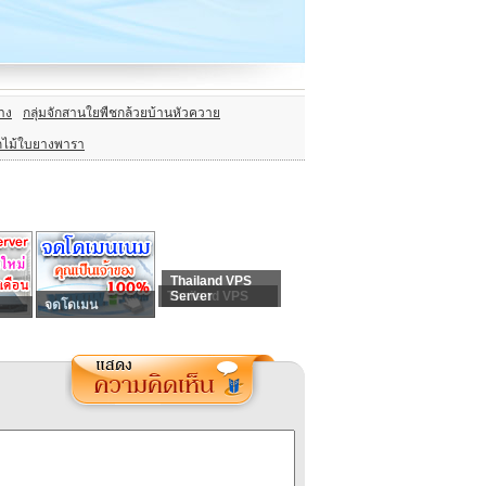
าง
กลุ่มจักสานใยพืชกล้วยบ้านหัวควาย
กไม้ใบยางพารา
Thailand VPS
Thailand VPS
Server
จดโดเมน