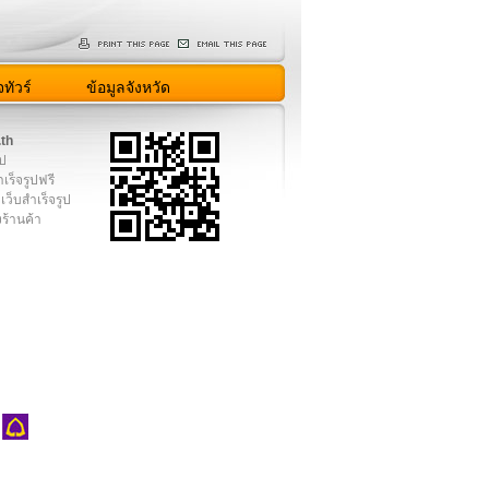
ทัวร์
ข้อมูลจังหวัด
.th
ูป
เร็จรูปฟรี
เว็บสำเร็จรูป
งร้านค้า