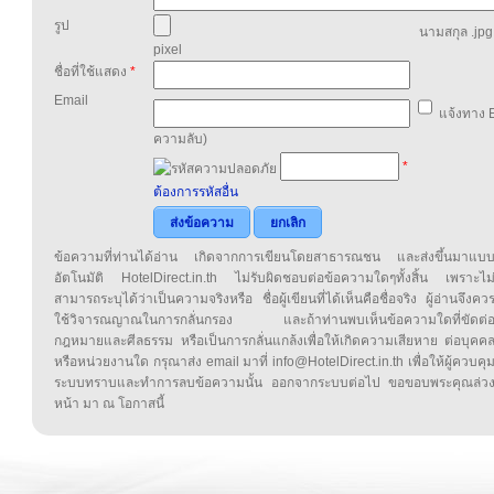
รูป
นามสกุล .jpg,
pixel
ชื่อที่ใช้แสดง
*
Email
แจ้งทาง E
ความลับ)
*
ต้องการรหัสอื่น
ส่งข้อความ
ยกเลิก
ข้อความที่ท่านได้อ่าน เกิดจากการเขียนโดยสาธารณชน และส่งขึ้นมาแบ
อัตโนมัติ HotelDirect.in.th ไม่รับผิดชอบต่อข้อความใดๆทั้งสิ้น เพราะไม
สามารถระบุได้ว่าเป็นความจริงหรือ ชื่อผู้เขียนที่ได้เห็นคือชื่อจริง ผู้อ่านจึงคว
ใช้วิจารณญาณในการกลั่นกรอง และถ้าท่านพบเห็นข้อความใดที่ขัดต่
กฎหมายและศีลธรรม หรือเป็นการกลั่นแกล้งเพื่อให้เกิดความเสียหาย ต่อบุคค
หรือหน่วยงานใด กรุณาส่ง email มาที่ info@HotelDirect.in.th เพื่อให้ผู้ควบคุ
ระบบทราบและทำการลบข้อความนั้น ออกจากระบบต่อไป ขอขอบพระคุณล่ว
หน้า มา ณ โอกาสนี้