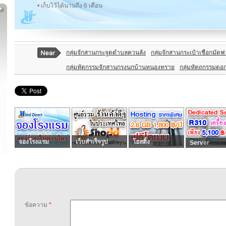
• เก็บไว้ได้นานถึง 6 เดือน
กลุ่มจักสานกระจูดตำบลควนลัง
กลุ่มจักสานกระเป๋าเชือกมัดฟ
กลุ่มหัตกรรมจักสานกรงนกบ้านหนองทราย
กลุ่มหัตถกรรมดอ
จองโรงแรม
เว็บสำเร็จรูป
โฮสติ้ง
Server
ข้อความ
*