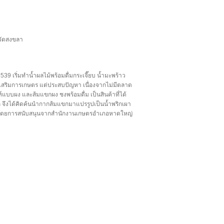
หวัดสงขลา
ี 2539 เริ่มทำน้ำผลไม้พร้อมดื่มกระเจี๊ยบ น้ำมะพร้าว
เสริมการเกษตร แต่ประสบปัญหา เนื่องจากไม่มีตลาด
บบผง และส้มแขกผง ชงพร้อมดื่ม เป็นสินค้าที่ได้
 จึงได้คิดค้นนำกากส้มแขกมาแปรรูปเป็นน้ำพริกเผา
42 โดยการสนับสนุนจากสำนักงานเกษตรอำเภอหาดใหญ่