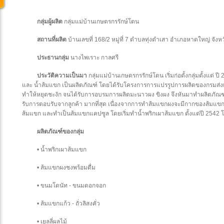
กลุ่มผู้ผลิต
กลุ่มแม่บ้านเกษตรกรรักษ์โตน
สถานที่ผลิต
บ้านเลขที่ 168/2 หมู่ที่ 7 ตำบลทุ่งตำเสา อำเภอหาดใหญ่ จัง
ประธานกลุ่ม
นางไพเราะ กาลศรี
ประวัติความเป็นมา
กลุ่มแม่บ้านเกษตรกรรักษ์โตน เริ่มก่อตั้งกลุ่มตั้งแต่ ป
และ น้ำส้มแขก เป็นผลิตภัณฑ์ โดยได้รับโครงการการแปรรูปการผลิตของกรมส่ง
ทำให้หยุดชะงัก จนได้รับการอบรมการผลิตมะนาวผง ขิงผง จึงหันมาทำผลิตภัณฑ์แ
รับการตอบรับจากลูกค้า มากที่สุด เนื่องจากการทำส้มแขกผงจะมีกากของส้มแขก
ส้มแขก และทำเป็นส้มแขกแคปซูล โดยเริ่มทำน้ำพริกเผาส้มแขก ตั้งแต่ปี 25
ผลิตภัณฑ์ของกลุ่ม
• น้ำพริกเผาส้มแขก
• ส้มแขกผงชงพร้อมดื่ม
• ขนมโดนัท - ขนมดอกจอก
• ส้มแขกแก้ว - ถั่วลิสงคั่ว
• เยลลี่ผลไม้