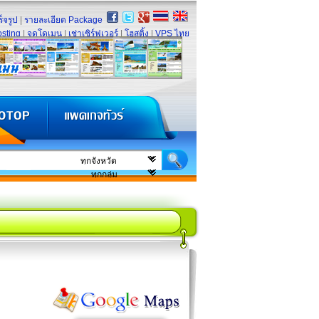
็จรูป
|
รายละเอียด Package
sting
|
จดโดเมน
|
เช่าเซิร์ฟเวอร์
|
โฮสติ้ง
|
VPS ไทย