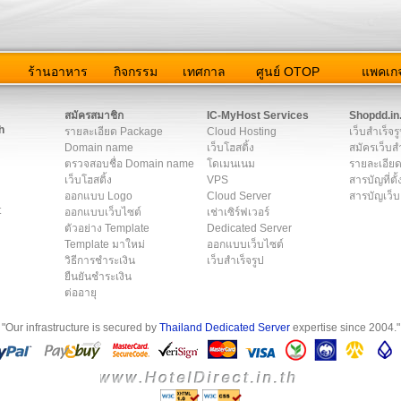
ว
ร้านอาหาร
กิจกรรม
เทศกาล
ศูนย์ OTOP
แพคเกจ
ต่อเรา
|
แผนผัง
|
ข่าวสาร
|
User Agreement
|
Privacy Policy
|
โฆษณา
สมัครสมาชิก
IC-MyHost Services
Shopdd.in
h
รายละเอียด Package
Cloud Hosting
เว็บสำเร็จร
Domain name
เว็บโฮสติ้ง
สมัครเว็บสำ
ตรวจสอบชื่อ Domain name
โดเมนเนม
รายละเอียด
เว็บโฮสติ้ง
VPS
สารบัญที่ตั้
ออกแบบ Logo
Cloud Server
สารบัญเว็บ
t
ออกแบบเว็บไซต์
เช่าเซิร์ฟเวอร์
ตัวอย่าง Template
Dedicated Server
Template มาใหม่
ออกแบบเว็บไซต์
วิธีการชำระเงิน
เว็บสำเร็จรูป
ยืนยันชำระเงิน
ต่ออายุ
"Our infrastructure is secured by
Thailand Dedicated Server
expertise since 2004."