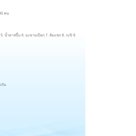
 30 คน
ง 5. น้ำตาลปี้บ 6. มะขามเปียก 7. ส้มแขก 8. กะปิ 9.
วกัน