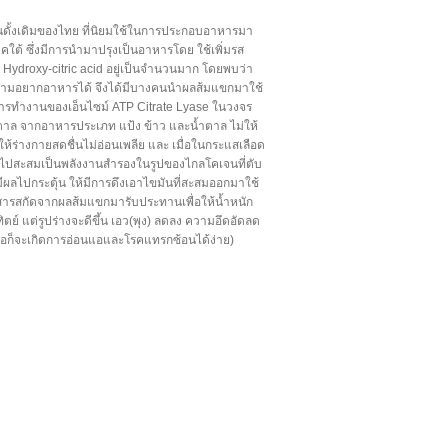
นดั้งเดิมของไทย ที่นิยมใช้ในการประกอบอาหารมา
้ ซึ่งมีการนำมาปรุงเป็นอาหารโดย ใช้เพิ่มรส
 Hydroxy-citric acid อยู่เป็นจำนวนมาก โดยพบว่า
ความอยากอาหารได้ จึงได้มีบางคนนำผลส้มแขกมาใช้
ารทำงานของเอ็นไซม์ ATP Citrate Lyase ในวงจร
ำตาล จากอาหารประเภท แป้ง ข้าว และน้ำตาล ไม่ให้
ร่างกายสดชื่นไม่อ่อนเพลีย และ เมื่อในกระแสเลือด
นำไปสะสมเป็นพลังงานสำรองในรูปของไกลโคเจนที่ตับ
งมีผลไปกระตุ้น ให้มีการดึงเอาไขมันที่สะสมออกมาใช้
นำสารสกัดจากผลส้มแขกมารับประทานเพื่อให้น้ำหนัก
์ แต่รูปร่างจะดีขึ้น เอว(พุง) ลดลง ความอึดอัดลด
เนื้อก็จะเกิดการอ่อนแอและโรคแทรกซ้อนได้ง่าย)