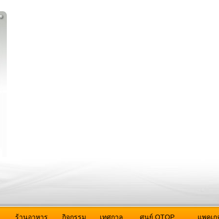
ว
ร้านอาหาร
กิจกรรม
เทศกาล
ศูนย์ OTOP
แพคเกจ