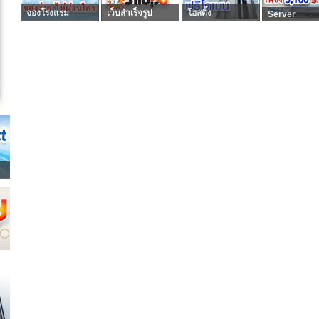
จองโรงแรม
เว็บสำเร็จรูป
โฮสติ้ง
Server