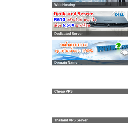
Web Hosting
Dedicated Server
Domain Name
Cheap VPS
Thailand VPS Server