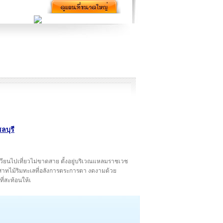
ลบุรี
วะเวียนไปเที่ยวไม่ขาดสาย ตั้งอยู่บริเวณแหลมราชเวช
สาทไม้ริมทะเลที่อลังการตระการตา งดงามด้วย
่สะท้อนให้เ