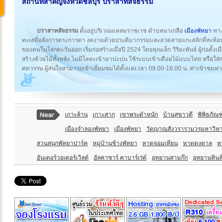
สถานที่สำคัญ
จังหวัดชลบุรี
ปราสาทสัจธรรม
ปราสาทสัจธรรม
ตั้งอยู่บริเวณแหลมราชเวช ตำบลนาเกลือ
เมืองพัทยา
ทาง
ทะเลที่อลังการตระการตา งดงามด้วยประติมากรรมและลวดลายแกะสลักที่สะท้อน
ของคนในโลกตะวันออก เริ่มก่อสร้างเมื่อปี 2524 โดยคุณเล็ก วิริยะพันธ์ ผู้ก่อตั้
สร้างด้วยไม้ทั้งหลัง ไม่มีโลหะเข้ามาปะปน ใช้ระบบเข้าเดือยไม้แบบไทย หรือใ
ศตวรรษ ผู้สนใจสามารถเข้าเยี่ยมชมได้ตั้งแต่เวลา 09.00-18.00 น. ค่าเข้าชมท
เกาะล้าน
เกาะสาก
เขาพระตำหนัก
บ้านสุขาวดี
พิพิธภัณฑ์
เมืองจำลองพัทยา
เมืองพัทยา
วัดญาณสังวรารามวรมหาวิห
สวนสนุกพัทยาปาร์ค
หมู่บ้านช้างพัทยา
หาดจอมเทียน
หาดดงตาล
ห
อันเดอร์วอเตอร์เวิลด์
อัลคาซาร์ คาบาร์เร่ต์
อุทยานสามก๊ก
อุทยานหินล