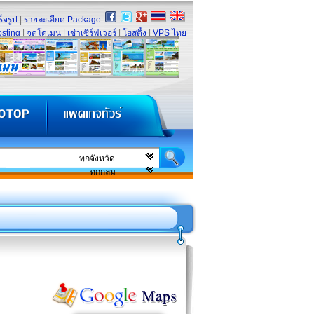
็จรูป
|
รายละเอียด Package
sting
|
จดโดเมน
|
เช่าเซิร์ฟเวอร์
|
โฮสติ้ง
|
VPS ไทย