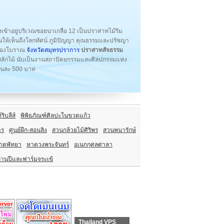
เข้าอยู่บริเวณซอยนาเกลือ 12 เป็นปราสาทไม้ริม
ให้เห็นถึงโลกทัศน์ ภูมิปัญญา คุณธรรมและปรัชญา
งเมืองโบราณ
จังหวัดสมุทรปราการ
ปราสาทสัจธรรม
ส่สลักไม้ นับเป็นงานสถาปัตยกรรมและศิลปกรรมแห่ง
่านละ 500 บาท
ริบลีส์
พิพิธภัณฑ์ศิลปะในขวดแก้ว
าร
ศูนย์ฝึก-สอนลิง
สวนกล้วยไม้ศิริพร
สวนพนารักษ์
าดพัทยา
หาดวงพระจันทร์
อเนกกุศลศาลา
้านปีและฟาร์มจระเข้
Thailand VPS