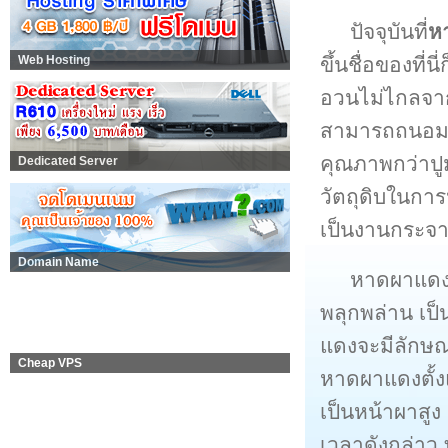
ปัจจุบันที่
ห
ขึ้นชื่อของที่น
Web Hosting
อวนไม่ไกลจาก
สามารถถนอมปูม
คุณภาพกว่าปูม
Dedicated Server
วัตถุดิบในกา
เป็นงานกระจาย
Domain Name
หาดผาแดง ห
พลุกพล่าน เป็
แดงจะมีลักษณะไ
Cheap VPS
หาดผาแดงตั้ง
เป็นหน้าผาสู
เวลาดังกล่าว 