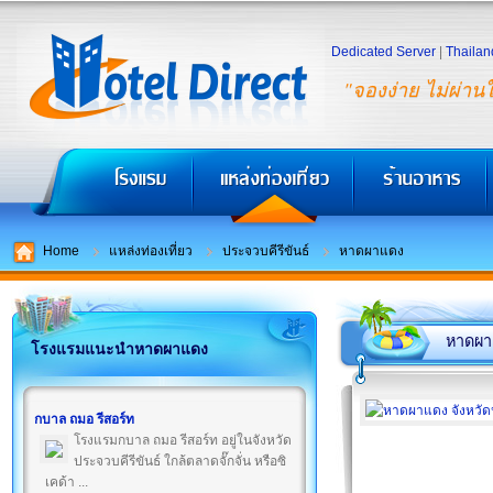
Dedicated Server
|
Thailan
"จองง่าย ไม่ผ่าน
Home
แหล่งท่องเที่ยว
ประจวบคีรีขันธ์
หาดผาแดง
หาดผา
โรงแรมแนะนำหาดผาแดง
กบาล ถมอ รีสอร์ท
โรงแรมกบาล ถมอ รีสอร์ท อยู่ในจังหวัด
ประจวบคีรีขันธ์ ใกล้ตลาดจั๊กจั่น หรือซิ
เคด้า ...