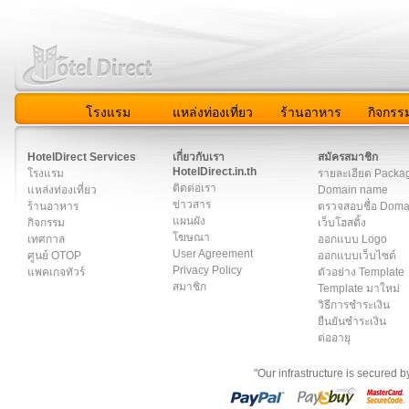
โรงแรม
แหล่งท่องเที่ยว
ร้านอาหาร
กิจกรร
สมาชิก
|
เกี่ยวกับเรา
|
ติดต่อเรา
|
แผนผัง
|
ข่าวสาร
|
User A
HotelDirect Services
เกี่ยวกับเรา
สมัครสมาชิก
HotelDirect.in.th
โรงแรม
รายละเอียด Packa
ติดต่อเรา
แหล่งท่องเที่ยว
Domain name
ข่าวสาร
ร้านอาหาร
ตรวจสอบชื่อ Dom
แผนผัง
กิจกรรม
เว็บโฮสติ้ง
โฆษณา
เทศกาล
ออกแบบ Logo
User Agreement
ศูนย์ OTOP
ออกแบบเว็บไซต์
Privacy Policy
แพคเกจทัวร์
ตัวอย่าง Template
สมาชิก
Template มาใหม่
วิธีการชำระเงิน
ยืนยันชำระเงิน
ต่ออายุ
"Our infrastructure is secured 