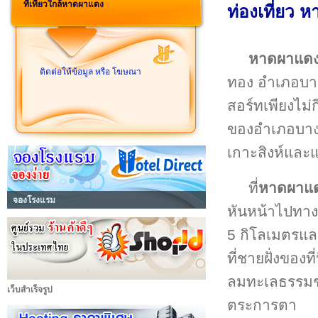
ที่เที่ยวใกล้หาดผาแดง
ท่องเที่ยว
หาดผาแด
ติดต่อให้ข้อมูล หรือ โฆษณา
ทอง อำเภอบ
สอร์ทเพียงไม่ก
ของอำเภอบางส
เกาะสิงห์และแ
ที่
หาดผาแ
จองโรงแรม
หันหน้าไปทาง
5 กิโลเมตรและ
ที่ชายฝั่งของ
ลมทะเลธรรมชา
เว็บสำเร็จรูป
ตระการตา