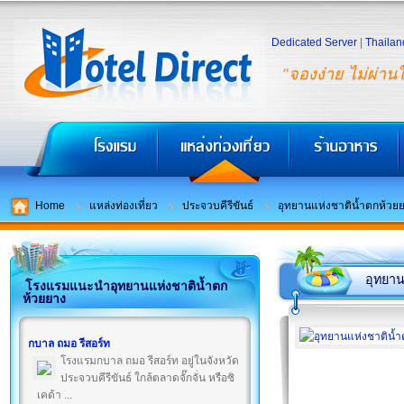
Dedicated Server
|
Thailan
"จองง่าย ไม่ผ่าน
Home
แหล่งท่องเที่ยว
ประจวบคีรีขันธ์
อุทยานแห่งชาติน้ำตกห้วย
อุทยาน
โรงแรมแนะนำอุทยานแห่งชาติน้ำตก
ห้วยยาง
กบาล ถมอ รีสอร์ท
โรงแรมกบาล ถมอ รีสอร์ท อยู่ในจังหวัด
ประจวบคีรีขันธ์ ใกล้ตลาดจั๊กจั่น หรือซิ
เคด้า ...