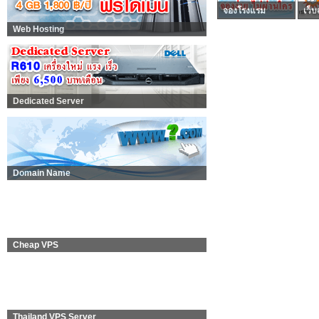
จองโรงแรม
เว็บ
Web Hosting
Dedicated Server
Domain Name
Cheap VPS
Thailand VPS Server