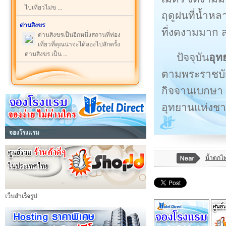
ไปเที่ยวไม่ข ...
ฤดูฝนที่น้ำหลา
ด่านสิงขร
ที่งดงามมาก 
ด่านสิงขรเป็นอีกหนึ่งสถานที่ท่อง
เที่ยวที่คุณน่าจะได้ลองไปสักครั้ง
ด่านสิงขร เป็น ...
ปัจจุบัน
อุท
ตามพระราชบัญ
กิจจานุเบกษา 
อุทยานแห่งชา
จองโรงแรม
น้ำตกไท
เว็บสำเร็จรูป