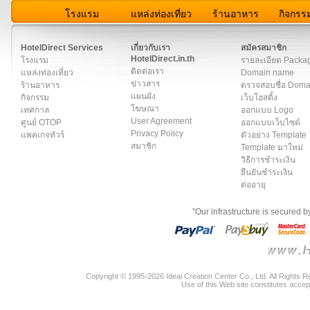
โรงแรม
แหล่งท่องเที่ยว
ร้านอาหาร
กิจกรร
สมาชิก
|
เกี่ยวกับเรา
|
ติดต่อเรา
|
แผนผัง
|
ข่าวสาร
|
User A
HotelDirect Services
เกี่ยวกับเรา
สมัครสมาชิก
HotelDirect.in.th
โรงแรม
รายละเอียด Packa
ติดต่อเรา
แหล่งท่องเที่ยว
Domain name
ข่าวสาร
ร้านอาหาร
ตรวจสอบชื่อ Dom
แผนผัง
กิจกรรม
เว็บโฮสติ้ง
โฆษณา
เทศกาล
ออกแบบ Logo
User Agreement
ศูนย์ OTOP
ออกแบบเว็บไซต์
Privacy Policy
แพคเกจทัวร์
ตัวอย่าง Template
สมาชิก
Template มาใหม่
วิธีการชำระเงิน
ยืนยันชำระเงิน
ต่ออายุ
"Our infrastructure is secured 
Copyright © 1995-2026 Ideal Creation Center Co., Ltd. All Rights 
Use of this Web site constitutes accep