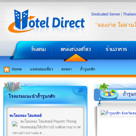
Dedicated Server
|
Thailan
"จองง่าย ไม่ผ่าน
Home
แหล่งท่องเที่ยว
สงขลา
ถ้ำรูนกสัก
ถ้ำรูน
โรงแรมแนะนำถ้ำรูนกสัก
พะโยมทอง โฮมสเตย์
พะโยมทอง โฮมสเตย์ Payom Thong
Homestayให้บริการบ้านพักตากอากาศ
กลางอ่าวเกาะยอ ส ...