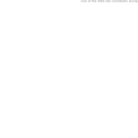
Use of this Web site constitutes accep