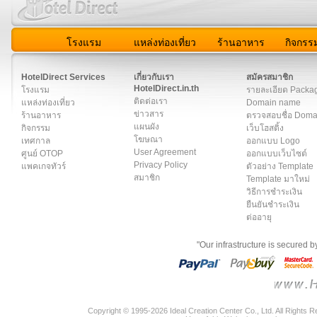
โรงแรม
แหล่งท่องเที่ยว
ร้านอาหาร
กิจกรร
สมาชิก
|
เกี่ยวกับเรา
|
ติดต่อเรา
|
แผนผัง
|
ข่าวสาร
|
User A
HotelDirect Services
เกี่ยวกับเรา
สมัครสมาชิก
HotelDirect.in.th
โรงแรม
รายละเอียด Packa
ติดต่อเรา
แหล่งท่องเที่ยว
Domain name
ข่าวสาร
ร้านอาหาร
ตรวจสอบชื่อ Dom
แผนผัง
กิจกรรม
เว็บโฮสติ้ง
โฆษณา
เทศกาล
ออกแบบ Logo
User Agreement
ศูนย์ OTOP
ออกแบบเว็บไซต์
Privacy Policy
แพคเกจทัวร์
ตัวอย่าง Template
สมาชิก
Template มาใหม่
วิธีการชำระเงิน
ยืนยันชำระเงิน
ต่ออายุ
"Our infrastructure is secured 
Copyright © 1995-2026 Ideal Creation Center Co., Ltd. All Rights 