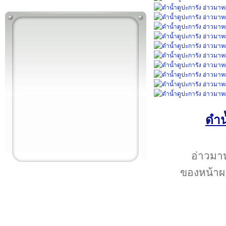
ดำน
อ่าวมาห
ของหน้าผา