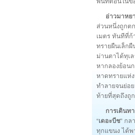
พื้นที่ตอนใน
อ่าวมาหย
ส่วนหนึ่งถูกต
เมตร ทันทีที่
ทรายผืนเล็กผื
ม่านตาได้ทุเ
หากลองย้อนกลั
หาดทรายแห่งนี
ทำลายจนย่อยย
ท้ายที่สุดถึง
การเดินทา
“
เดอะบีช
” กล
ทุกแขนง ได้พา