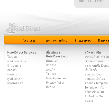
หน้า มา ณ โอกาสนี้
โรงแรม
แหล่งท่องเที่ยว
ร้านอาหาร
กิจกรร
สมาชิก
|
เกี่ยวกับเรา
|
ติดต่อเรา
|
แผนผัง
|
ข่าวสาร
|
User A
HotelDirect Services
เกี่ยวกับเรา
สมัครสมาชิก
HotelDirect.in.th
โรงแรม
รายละเอียด Packa
ติดต่อเรา
แหล่งท่องเที่ยว
Domain name
ข่าวสาร
ร้านอาหาร
ตรวจสอบชื่อ Dom
แผนผัง
กิจกรรม
เว็บโฮสติ้ง
โฆษณา
เทศกาล
ออกแบบ Logo
User Agreement
ศูนย์ OTOP
ออกแบบเว็บไซต์
Privacy Policy
แพคเกจทัวร์
ตัวอย่าง Template
สมาชิก
Template มาใหม่
วิธีการชำระเงิน
ยืนยันชำระเงิน
ต่ออายุ