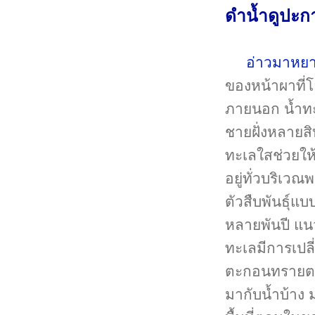
ดำน้ำดูปะกา
อ่าวมาหย
ของหน้าผาที่
ภายนอก น้ำทะ
ชายฝั่งหลายส
ทะเลใสช่วยให
อยู่ทั่วบริเวณ
ตัวสืบพันธุ์แ
หลายพันปี แน
ทะเลมีการเปล
ตะกอนทรายตก
มากับน้ำบ้าง 