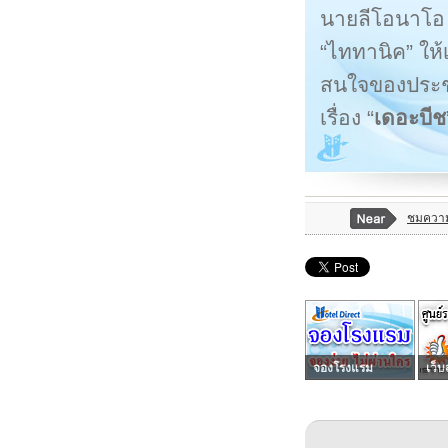
นายลีโอนาโอ ด
“ไททานิค” ให้
สนใจของประช
เรื่อง “
เดอะบีช
ชมความ
จองโรงแรม
เว็บ