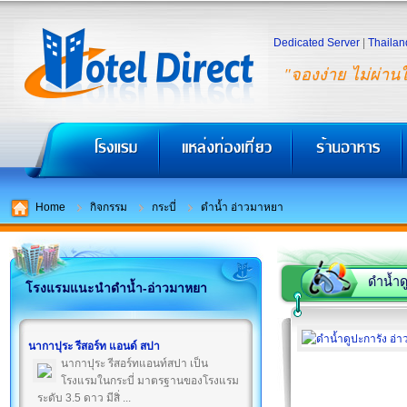
Dedicated Server
|
Thailan
"จองง่าย ไม่ผ่าน
Home
กิจกรรม
กระบี่
ดำน้ำ อ่าวมาหยา
ดำน้ำด
โรงแรมแนะนำดำน้ำ-อ่าวมาหยา
นากาปุระ รีสอร์ท แอนด์ สปา
นากาปุระ รีสอร์ทแอนท์สปา เป็น
โรงแรมในกระบี่ มาตรฐานของโรงแรม
ระดับ 3.5 ดาว มีสิ่ ...