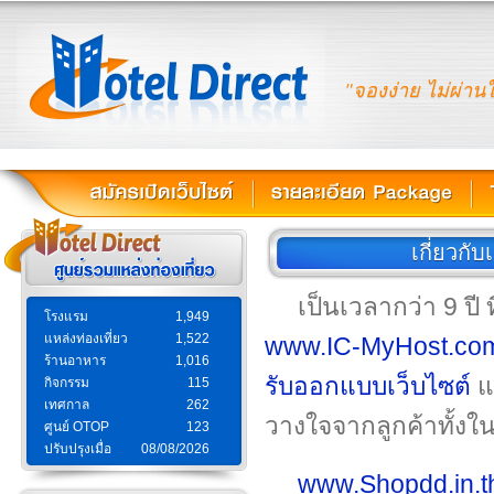
"จองง่าย ไม่ผ่าน
เกี่ยวกับ
เป็นเวลากว่า 9 ปี 
โรงแรม
1,949
แหล่งท่องเที่ยว
1,522
www.IC-MyHost.co
ร้านอาหาร
1,016
รับออกแบบเว็บไซต์
แ
กิจกรรม
115
เทศกาล
262
วางใจจากลูกค้าทั้
ศูนย์ OTOP
123
ปรับปรุงเมื่อ
08/08/2026
www.Shopdd.in.t