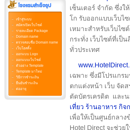
เซ็นเตอร์ จำกัด ซึ่ง
โก รับออกแบบเว็บไซ
เข้าสู่ระบบ
สมัครเปิดเว็บไซต์
เหมาะสำหรับเว็บไซต์ร
รายละเอียด Package
Domain name
กระทั่ง เว็บไซต์ที่เป
ตรวจสอบชื่อ Domain name
ทั่วประเทศ
เว็บโฮสติ้ง
ออกแบบ Logo
ออกแบบเว็บไซต์
www.HotelDirect.
ตัวอย่าง Template
Template มาใหม่
เฉพาะ ซึ่งมีโปรแกรม
วิธีการชำระเงิน
ยืนยันชำระเงิน
ตกแต่งหน้า เว็บ จัด
ต่ออายุ
ตัดบัตรเครดิต และน
เที่ยว
ร้านอาหาร
กิจ
เพื่อให้เป็นศูนย์กลา
Hotel Direct จะช่ว