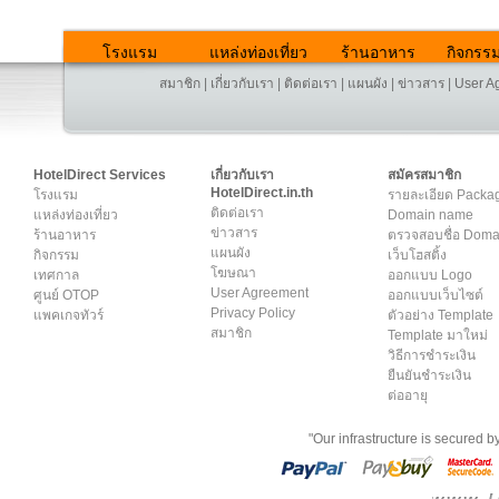
โรงแรม
แหล่งท่องเที่ยว
ร้านอาหาร
กิจกรร
สมาชิก
|
เกี่ยวกับเรา
|
ติดต่อเรา
|
แผนผัง
|
ข่าวสาร
|
User A
HotelDirect Services
เกี่ยวกับเรา
สมัครสมาชิก
HotelDirect.in.th
โรงแรม
รายละเอียด Packa
ติดต่อเรา
แหล่งท่องเที่ยว
Domain name
ข่าวสาร
ร้านอาหาร
ตรวจสอบชื่อ Dom
แผนผัง
กิจกรรม
เว็บโฮสติ้ง
โฆษณา
เทศกาล
ออกแบบ Logo
User Agreement
ศูนย์ OTOP
ออกแบบเว็บไซต์
Privacy Policy
แพคเกจทัวร์
ตัวอย่าง Template
สมาชิก
Template มาใหม่
วิธีการชำระเงิน
ยืนยันชำระเงิน
ต่ออายุ
"Our infrastructure is secured 