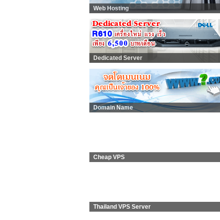
Web Hosting
Dedicated Server
Domain Name
Cheap VPS
Thailand VPS Server