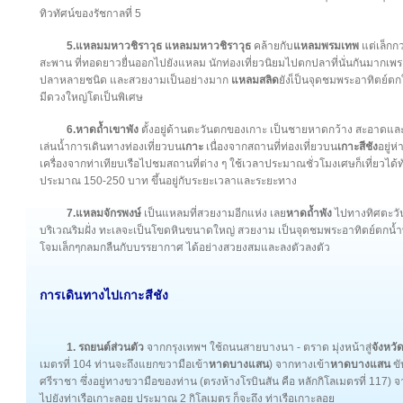
ทิวทัศน์ของรัชกาลที่ 5
5.แหลมมหาวชิราวุธ
แหลมมหาวชิราวุธ
คล้ายกับ
แหลมพรมเทพ
แต่เล็กก
สะพาน ที่ทอดยาวยื่นออกไปยังแหลม นักท่องเที่ยวนิยมไปตกปลาที่นั่นกันมากเพร
ปลาหลายชนิด และสวยงามเป็นอย่างมาก
แหลมสลิด
ยังเ็ป็นจุดชมพระอาทิตย์ต
มีดวงใหญ่โตเป็นพิเศษ
6.หาดถ้ำเขาพัง
ตั้งอยู่ด้านตะวันตกของเกาะ เป็นชายหาดกว้าง สะอาดแ
เล่นน้ำการเดินทางท่องเที่ยวบน
เกาะ
เนื่องจากสถานที่ท่องเที่ยวบน
เกาะสีชัง
อยู่
เครื่องจากท่าเทียบเรือไปชมสถานที่ต่าง ๆ ใช้เวลาประมาณชั่วโมงเศษก็เที่ยวได้ทั
ประมาณ 150-250 บาท ขึ้นอยู่กับระยะเวลาและระยะทาง
7.แหลมจักรพงษ์
เป็นแหลมที่สวยงามอีกแห่ง เลย
หาดถ้ำพัง
ไปทางทิศตะวัน
บริเวณริมฝั่ง ทะเลจะเป็นโขดหินขนาดใหญ่ สวยงาม เป็นจุดชมพระอาทิตย์ตกน้ำที
โจมเล็กๆกลมกลืนกับบรรยากาศ ได้อย่างสวยงสมและลงตัวลงตัว
การเดินทางไปเกาะสีชัง
1. รถยนต์ส่วนตัว
จากกรุงเทพฯ ใช้ถนนสายบางนา - ตราด มุ่งหน้าสู่
จังหวั
เมตรที่ 104 ท่านจะถึงแยกขวามือเข้า
หาดบางแสน
) จากทางเข้า
หาดบางแสน
ขั
ศรีราชา ซึ่งอยู่ทางขวามือของท่าน (ตรงห้างโรบินสัน คือ หลักกิโลเมตรที่ 117) จ
ไปยังท่าเรือเกาะลอย ประมาณ 2 กิโลเมตร ก็จะถึง ท่าเรือเกาะลอย