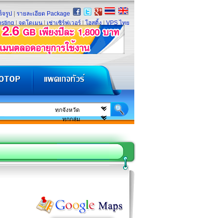
็จรูป
|
รายละเอียด Package
sting
|
จดโดเมน
|
เช่าเซิร์ฟเวอร์
|
โฮสติ้ง
|
VPS ไทย