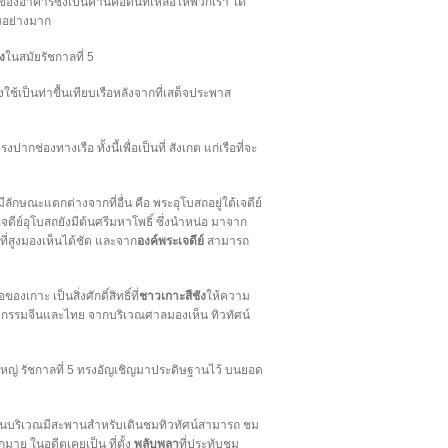
ของอาคารซึ่งเป็นคานคอดินที่เหลือให้พวกเรา ได้
ามอย่างมาก
ง
ในสมัยรัชกาลที่ 5
ใช้เป็นท่าขื้นเทียบเรือหลังจากที่เสด็จประพาส
ปากช่องทางเรือ ทั้งนี้เพื่อเป็นที่ สังเกต แก่เรือที่จะ
ลักษณะแตกต่างจากที่อื่น คือ พระอุโบสถอยู่ใต้เจดีย์
์อุโบสถยังมีต้นศรีมหาโพธิ์ ซึ่งนำหน่อ มาจาก
่งที่สูงมองเห็นได้ชัด และจาก
องค์พระเจดีย์
สามารถ
เกาะ เป็นสิ่งศักดิ์สิทธิ์ที่
ชาวเกาะสีชัง
ให้ความ
ยกรรมจีนและไทย จากบริเวณศาลมองเห็น ทิวทัศน์
ใหญ่ รัชกาลที่ 5 ทรงอัญเชิญมาประดิษฐานไว้ บนยอด
ขา ในบริเวณมีสะพานสำหรับเดินชมทิวทัศน์สามารถ ชม
าย ในอดีตเคยเป็น ที่ตั้ง
พลับพลา
ที่ประทับชม