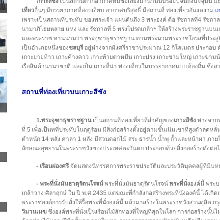
เกาะสีชัง
เป็นสถานตากอากาศที่มีชื่อเสียงมานานนับร้อยปีจนถึงปัจจุบั
เที่ยว
อื่นๆ มีบรรยากาศที่สงบเงียบ อากาศบริสุทธิ์ มีสถานที่ ท่องเที่ยวอันงดงาม
เก
เพราะเป็นสถานที่ประทับ ของพระเจ้า แผ่นดินถึง 3 พระองค์ คือ รัชกาลที่4 รัชกา
นามาภิไธยหลาย แห่ง และ รัชกาลที่ 5 ทรงโปรดเกล้าฯ ให้สร้างพระราชฐานบนเกาะ
และพระราช ทานนามว่า พระจุฑาธุชราชฐาน ตามพระนามพระราชโอรสที่ประสู
เป็นอำเภอหนึ่งของ
ชลบุรี
อยู่ห่างจากฝั่งศรีราชาประมาณ 12 กิโลเมตร ประกอบ 
เกาะยายท้าว เกาะค้างคาว เกาะท้ายตาหมื่น เกาะปรง เกาะขามใหญ่ เกาะขามน้อย
เรือสินค้านานาชาติ และเป็น เกาะที่น่า ท่องเที่ยวในบรรยากาศแบบท้องถิ่น ซึ่งส
สถานที่ท่องเที่ยวบนเกาะสีชัง
1.พระจุฑาธุชราชฐาน
เป็นสถานที่ท่องเที่ยวที่สำคัญของ
เกาะสีชัง
ห่างจากท
ที่ 5 เพื่อเป็นทที่ประทับในฤดูร้อน มีสิ่งก่อสร้างตั้งอยู่ตามชั้นเนินเขาที่สูงต่ำล
ตำหนัก 14 หลัง ศาลา 1 หลัง มีสวนดอกไม้ สระ ธารน้ำ น้ำพุ ถ้ำและหน้าผา ภาย
ลักษณะอุทยานในพระราชวังของประเทศตะวันตก ประกอบด้วยสิ่งก่อสร้างดังต่อไป
- เรือนผ่องศรี
จัดแสดงนิทรรศการพระราชประวัติและประวัติบุคคลผู้ที่มีบ
- พระที่นั่งมันธาตุรัตนโรจน์
พระที่นั่งมันธาตุรัตนโรจน์
พระที่นั่ง
องค์นี้ พระ
เกล้าวาง ศิลาฤกษ์ ใน ปี พ.ศ.2435 แต่ขณะที่กำลังก่อสร้างพระที่นั่งองค์นี้ ได้เก
พระราชองค์การรับสั่งให้รื้อพระที่นั่งองค์นี้ แล้วมาสร้างในพระราชวังสวนดุ
วิมานเมฆ
ซึ่งองค์พระที่นั่งเป็นเรือนไม้สักทองที่ใหญ่ที่สุดในโลก การก่อสร้างนั้นไ