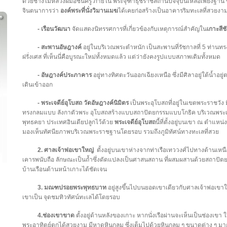
ด้วยช่างไม้หลวงฝีมือชั้นครู ภายใน พระจุฑาธุชราชสถานปัจจุบันเหลือเพียงฐาน 
จินตนาการว่า
องค์พระที่นั่งวิมานเมฆ
ได้เคยก่อสร้างเป็นอาคารริมทะเลที่สวยง
- เรือนวัฒนา
จัดแสดงนิทรรศการที่เกี่ยวข้องกับเหตุการณ์สำคัญใน
เกาะสีชั
- สะพานอัษฎางค์
อยู่ในบริเวณพระตำหนัก เป็นสะพานที่รัชกาลที่ 5 ท่านทรง
ฝรั่งเศส ที่เห็นนี่คือบูรณะใหม่ทั้งหมดแล้ว แต่ว่ายังคงรูปแบบสภาพเดิมทั้งหมด
- อัษฎางค์ประภาคาร
อยู่ทางทิศตะวันออกเฉียงเหนือ ซึ่งมีศิลาอยู่ใต้น้ำอยู่ตรง
เดินเข้าออก
- พระเจดีย์อุโบสถ
วัดอัษฎางค์นิมิตร
เป็นพระอุโบสถที่อยู่ในเขตพระราชวัง มี
ทรงกลมแบบ ลังกาตัวพระ อุโบสถสร้างแบบสถาปัตยกรรมแบบโกธิค บริเวณพระเจดีย
พุทธคยา ประเทศอินเดียปลูกไว้ด้วย
พระเจดีย์อุโบสถ
นี้ที่ตั้งอยู่บนเขา ณ ตำแหน
มองเห็นทัศนียภาพบริเวณพระราชฐานโดยรอบ รวมถึงภูมิทัศน์ทางทะเลที่สวย
2. ศาลเจ้าพ่อเขาใหญ่
ตั้งอยู่บนเขาห่างจากท่าเรือเทววงศ์ไปทางด้านเหนือของ
เคารพนับถือ ลักษณะเป็นถ้ำซึ่งดัดแปลงเป็นศาสนสถาน ที่ผสมผสานด้วยสถาปัต
บ้านเรือนด้านหน้าเกาะได้ชัดเจน
3. มณฑปรอยพระพุทธบาท
อยู่สูงขึ้นไปบนยอดเขาเดียวกับศาลเจ้าพ่อเขา
เขาเป็น จุดชมทิวทัศน์ทะเลได้โดยรอบ
4.ช่องเขาขาด
ตั้งอยู่ด้านหลังของเกาะ หากนั่งเรือผ่านจะเห็นเป็นช่องเ
พระอาทิตย์ตกได้สวยงาม มีหาดหินกลม ซึ่งเต็มไปด้วยหินกลม ๆ ขนาดต่าง ๆ มากม