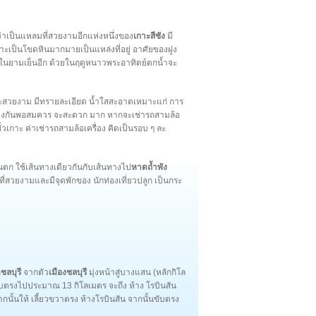
ว่าเป็นแหลมที่สวยงามอีกแห่งหนึ่งของ
เกาะสีชัง
มี
าะเป็นโขดหินมากมายเป็นแหล่งที่อยู่ อาศัยของฝูง
กในยามเย็นอีก ด้วยในฤดูหนาวพระอาทิตย์ตกน้ำจะ
ละสวยงาม มีทรายละเอียด น้ำใสสะอาดเหมาะแก่ การ
ห่างกันพอสมควร จะสะดวก มาก หากจะเช่ารถสามล้อ
่วเกาะ ค่าเช่ารถสามล้อเครื่อง คิดเป็นรอบ ๆ ละ
ตก ใช้เส้นทางเดียวกันกับเส้นทางไป
หาดถ้ำพัง
่สวยงามและมีจุดพักของ นักท่องเที่ยวปลูก เป็นกระ
ดชลบุรี
จากตัว
เมืองชลบุรี
มุ่งหน้าสู่บางแสน (หลักกิโล
บตรงไปประมาณ 13 กิโลเมตร จะถึง ห้าง โรบินสัน
ากนั้นให้ เลี้ยวขวาตรง ห้างโรบินสัน จากนั้นขับตรง