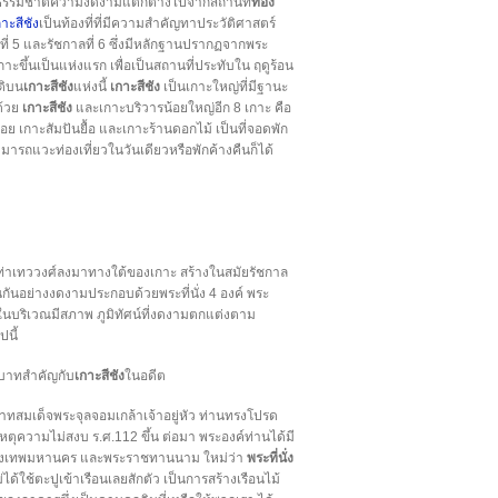
น มีธรรมชาติความงดงามแตกต่างไปจากสถานที่
ท่อง
าะสีชัง
เป็นท้องที่ที่มีความสำคัญทาประวัติศาสตร์
ลที่ 5 และรัชกาลที่ 6 ซึ่งมีหลักฐานปรากฏจากพระ
ขึ้นเป็นแห่งแรก เพื่อเป็นสถานที่ประทับใน ฤดูร้อน
ติบน
เกาะสีชัง
แห่งนี้
เกาะสีชัง
เป็นเกาะใหญ่ที่มีฐานะ
ด้วย
เกาะสีชัง
และเกาะบริวารน้อยใหญ่อีก 8 เกาะ คือ
 เกาะสัมปันยื้อ และเกาะร้านดอกไม้ เป็นที่จอดพัก
ามารถแวะท่องเที่ยวในวันเดียวหรือพักค้างคืนก็ได้
่าเทววงศ์ลงมาทางใต้ของเกาะ สร้างในสมัยรัชกาล
ดหลั่นกันอย่างงดงามประกอบด้วยพระที่นั่ง 4 องค์ พระ
ในบริเวณมีสภาพ ภูมิทัศน์ที่งดงามตกแต่งตาม
นี้
ทบาทสำคัญกับ
เกาะสีชัง
ในอดีต
บาทสมเด็จพระจุลจอมเกล้าเจ้าอยู่หัว ท่านทรงโปรด
ิดเหตุความไม่สงบ ร.ศ.112 ขึ้น ต่อมา พระองค์ท่านได้มี
สิต กรุงเทพมหานคร และพระราชทานนาม ใหม่ว่า
พระที่นั่ง
ม่ได้ใช้ตะปูเข้าเรือนเลยสักตัว เป็นการสร้างเรือนไม้