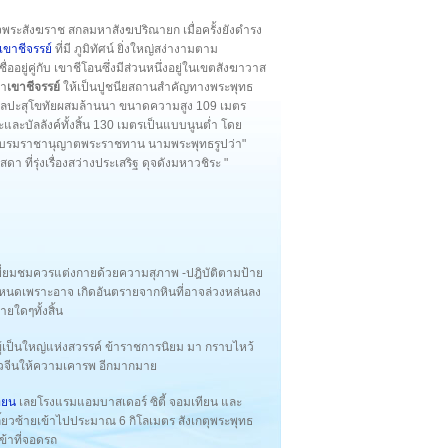
ระสังฆราช สกลมหาสังฆปริณายก เมื่อครั้งยังดำรง
เขาชีจรรย์
ที่มี ภูมิทัศน์ ยิ่งใหญ่สง่างามตาม
่ออยู่คู่กับ เขาชีโอนซึ่งมีส่วนหนึ่งอยู่ในเขตสังฆาวาส
ผา
เขาชีจรรย์
ให้เป็นปูชนียสถานสำคัญทางพระพุทธ
ศิลปะสุโขทัยผสมล้านนา ขนาดความสูง 109 เมตร
และบัลลังค์ทั้งสิ้น 130 เมตรเป็นแบบนูนต่ำ โดย
ระบรมราชานุญาตพระราชทาน นามพระพุทธรูปว่า"
 ที่รุ่งเรื่องสว่างประเสริฐ ดุจดังมหาวชิระ "
รเยี่ยมชมควรแต่งกายด้วยความสุภาพ -ปฎิบัติตามป้าย
่กำหนดเพราะอาจ เกิดอันตรายจากหินที่อาจล่วงหล่นลง
ายใดๆทั้งสิ้น
ป็นผู้เป็นใหญ่แห่งสวรรค์ ข้าราชการนิยม มา กราบไหว้
 ชาวจีนให้ความเคารพ อีกมากมาย
ียน
เลยโรงแรมแอมบาสเดอร์ ซิตี้ จอมเทียน และ
ลี้ยวซ้ายเข้าไปประมาณ 6 กิโลเมตร สังเกตุพระพุทธ
ข้าที่จอดรถ