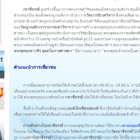
เขาชีจรรย์
ถูกสร้างขึ้นมาจากพระราชดำริของสมเด็จพระญาณสังวร สมเด็จพ
ตำแหน่งเป็น สมเด็จพระญาณสังวร เจ้าอาวาส
วัดบวรนิเวศวิหาร
ซึ่งทรงเสียดาย
ธรรมชาติ แต่กำลังถูกระเบิดทำลายทุกวัน จึงทรงดำริที่จะอนุรักษ์เขาชีจรรย์ให้คงชื
ของ
วัดญาณสังวรารามวรมหาวิหาร
ด้วยการสร้าง พระพุทธรูปแกะสลักบน หน้า
ศาสนา เป็นพระพุทธรูปประทับ นั่งปางมารวิชัยเลียนแบบ พระพุทธนวราชบพิตร
หน้าตักกว้าง 70 เมตรฐานบัวหรือบัวบัลลังค์ สูง 21 เมตรรวมความสูงขององค์พระ
พระบาทสมเด็จพระเจ้าอยู่หัว มีพระมหากรุณาธิคุณโปรดเกล้าฯ พระราชทานพ
พระพุทธมหาวชิร อุตตโมภาสศาสดา
" มีความหมายว่า " พระพุทธเจ้าทรงเป็นศาสดา
คำแนะนำการเที่ยวชม
การเยี่ยมชมสามารถเปิดให้เข้าชมได้ตั้งแต่เวลา 06.00 น.- 18.00 น. กา
เตือนอย่างเคร่งครัด และงดเสียงดัง และควรระวังไม่เข้าใกล้องค์พระเกินกว่าที
มาได้ พระพุทธรูปแกะสลักหน้าผา
เขาชีจรรย์
เปิดให้เข้าเยี่ยมชม โดยไม่มี ค่าใช้จ่
ชั้นที่ 3 เป็นที่ประดิษฐานของ
องค์เง็กเซียนฮ่องเต้
ที่เรารู้จักกันดีว่าท่านเ
เพื่อมาขอพรท่านให้ได้เลื่อนตำแหน่งในหน้าที่การงาน และยังมีองค์เทพเจ้าที่
การเดินทางไปเขาชีจรรย์
จากถนนสุขุมวิท ผ่านพัทยาใต้มาทาง
หาดจอมเท
โรงแรม โอเชียน มารีน่าไปนิดเดียว ให้ชิดซ้ายจะมีป้ายบอกไป
วัดเขาชีจรรย์
ให้เ
รูป แกะสลักที่
เขาชีจรรย์
วิ่งไปตามทางจะเห็น
เขาชีจรรย์
ทางขวามือ ให้เลี้่ยวขวาเ