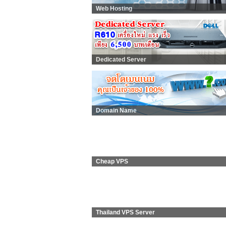
Web Hosting
Dedicated Server
Domain Name
Cheap VPS
Thailand VPS Server