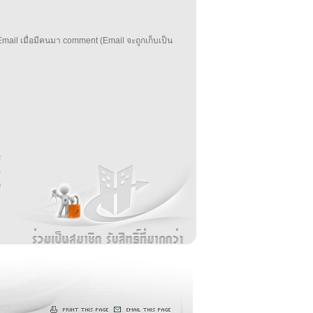
mail เมื่อมีคนมา comment (Email จะถูกเก็บเป็น
บ
่
ร
อ
ล
ม
ง