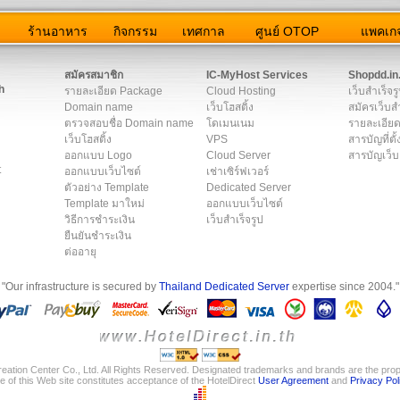
ว
ร้านอาหาร
กิจกรรม
เทศกาล
ศูนย์ OTOP
แพคเกจ
ต่อเรา
|
แผนผัง
|
ข่าวสาร
|
User Agreement
|
Privacy Policy
|
โฆษณา
สมัครสมาชิก
IC-MyHost Services
Shopdd.in
h
รายละเอียด Package
Cloud Hosting
เว็บสำเร็จร
Domain name
เว็บโฮสติ้ง
สมัครเว็บสำ
ตรวจสอบชื่อ Domain name
โดเมนเนม
รายละเอียด
เว็บโฮสติ้ง
VPS
สารบัญที่ตั้
ออกแบบ Logo
Cloud Server
สารบัญเว็บ
t
ออกแบบเว็บไซต์
เช่าเซิร์ฟเวอร์
ตัวอย่าง Template
Dedicated Server
Template มาใหม่
ออกแบบเว็บไซต์
วิธีการชำระเงิน
เว็บสำเร็จรูป
ยืนยันชำระเงิน
ต่ออายุ
"Our infrastructure is secured by
Thailand Dedicated Server
expertise since 2004."
eation Center Co., Ltd. All Rights Reserved. Designated trademarks and brands are the prope
e of this Web site constitutes acceptance of the HotelDirect
User Agreement
and
Privacy Pol