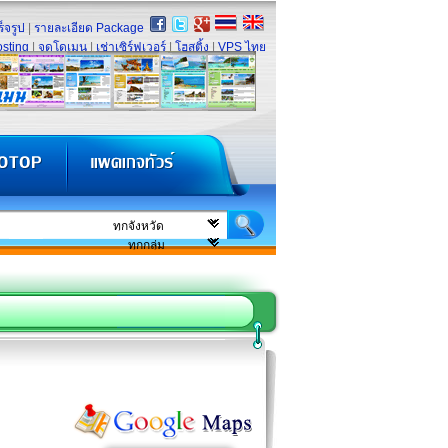
็จรูป
|
รายละเอียด Package
sting
|
จดโดเมน
|
เช่าเซิร์ฟเวอร์
|
โฮสติ้ง
|
VPS ไทย