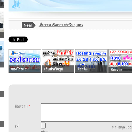
เที่ยวชม เรือหลวงจักรีนฤเบศร
จองโรงแรม
เว็บสำเร็จรูป
โฮสติ้ง
Server
ข้อความ
*
รูป
นามสกุล .jpg,