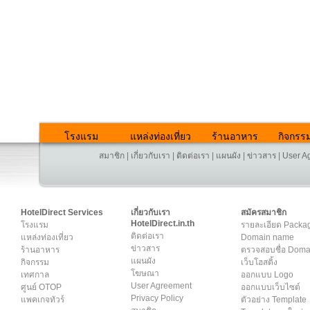
โรงแรม
แหล่งท่องเที่ยว
ร้านอาหาร
กิจกรร
สมาชิก
|
เกี่ยวกับเรา
|
ติดต่อเรา
|
แผนผัง
|
ข่าวสาร
|
User A
HotelDirect Services
เกี่ยวกับเรา
สมัครสมาชิก
HotelDirect.in.th
โรงแรม
รายละเอียด Packa
ติดต่อเรา
แหล่งท่องเที่ยว
Domain name
ข่าวสาร
ร้านอาหาร
ตรวจสอบชื่อ Dom
แผนผัง
กิจกรรม
เว็บโฮสติ้ง
โฆษณา
เทศกาล
ออกแบบ Logo
User Agreement
ศูนย์ OTOP
ออกแบบเว็บไซต์
Privacy Policy
แพคเกจทัวร์
ตัวอย่าง Template