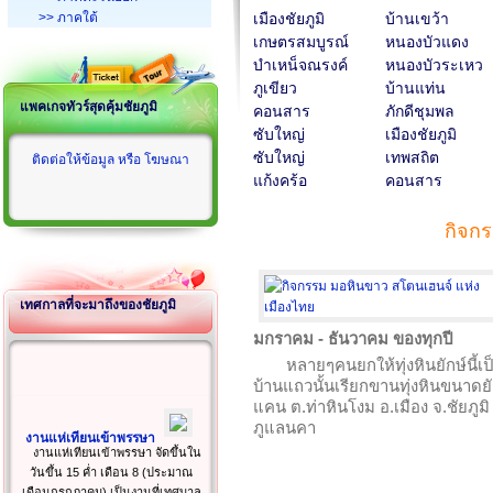
>> ภาคใต้
เมืองชัยภูมิ
บ้านเขว้า
เกษตรสมบูรณ์
หนองบัวแดง
บำเหน็จณรงค์
หนองบัวระเหว
ภูเขียว
บ้านแท่น
แพคเกจทัวร์สุดคุ้มชัยภูมิ
คอนสาร
ภักดีชุมพล
ซับใหญ่
เมืองชัยภูมิ
ซับใหญ่
เทพสถิต
ติดต่อให้ข้อมูล หรือ โฆษณา
แก้งคร้อ
คอนสาร
กิจกร
เทศกาลที่จะมาถึงของชัยภูมิ
มกราคม - ธันวาคม ของทุกปี
หลายๆคนยกให้ทุ่งหินยักษ์นี้
บ้านแถวนั้นเรียกขานทุ่งหินขนาดยักษ
แคน ต.ท่าหินโงม อ.เมือง จ.ชัยภูม
ภูแลนคา
งานแห่เทียนเข้าพรรษา
งานแห่เทียนเข้าพรรษา จัดขึ้นใน
วันขึ้น 15 ค่ำ เดือน 8 (ประมาณ
เดือนกรกฎาคม) เป็นงานที่เทศบาล