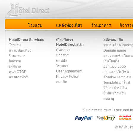
โรงแรม
แหล่งท่องเที่ยว
ร้านอาหาร
กิจกรร
สมาชิก
|
เกี่ยวกับเรา
|
ติดต่อเรา
|
แผนผัง
|
ข่าวสาร
|
User A
HotelDirect Services
เกี่ยวกับเรา
สมัครสมาชิก
HotelDirect.in.th
โรงแรม
รายละเอียด Packa
ติดต่อเรา
แหล่งท่องเที่ยว
Domain name
ข่าวสาร
ร้านอาหาร
ตรวจสอบชื่อ Dom
แผนผัง
กิจกรรม
เว็บโฮสติ้ง
โฆษณา
เทศกาล
ออกแบบ Logo
User Agreement
ศูนย์ OTOP
ออกแบบเว็บไซต์
Privacy Policy
แพคเกจทัวร์
ตัวอย่าง Template
สมาชิก
Template มาใหม่
วิธีการชำระเงิน
ยืนยันชำระเงิน
ต่ออายุ
"Our infrastructure is secured 