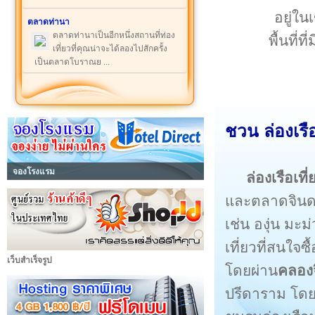
อยู่ใ
ตลาดท่านา
ตลาดท่านาเป็นอีกหนึ่งสถานที่ท่อง
พื้นที่
เที่ยวที่คุณน่าจะได้ลองไปสักครั้ง
เป็นตลาดโบราณย ...
ชวน ล่องเรื
จองโรงแรม
ล่องเรือเท
และตลาดจินดา 
เช่น องุ่น มะ
เที่ยวที่สนใจซื้
เว็บสำเร็จรูป
โดยผ่าน
คลอง
ปรีดาราม โด