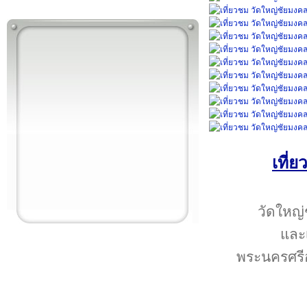
เที่
วัดใหญ่
และเ
พระนครศรีอ