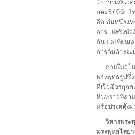
วิธีการเสี่ยงเ
กษัตริย์ที่นั
อีกเล่มหนึ่งแ
การแย่งชิงบัลล
กัน แต่เทียนเ
การล้มล้างจะเ
ภายในอุโบ
พระพุทธรูปซึ่ง
ที่เป็นจีวรถูกล
หินทรายที่สวย
หรือ
ปางสดุ้งม
วิหารพระพ
พระพุทธไสยา