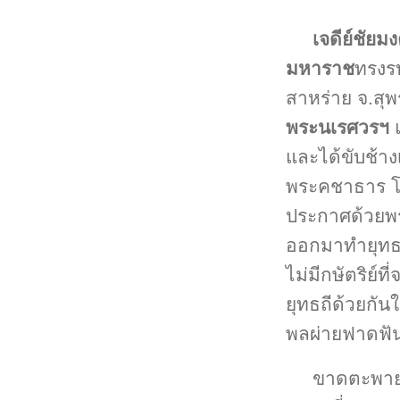
เจดีย์ชัยม
มหาราช
ทรงร
สาหร่าย จ.สุพ
พระนเรศวรฯ
และได้ขับช้าง
พระคชาธาร โด
ประกาศด้วยพระส
ออกมาทำยุทธหั
ไม่มีกษัตริย์ที
ยุทธถีด้วยกันใ
พลผ่ายฟาดฟั
ขาดตะพายแ