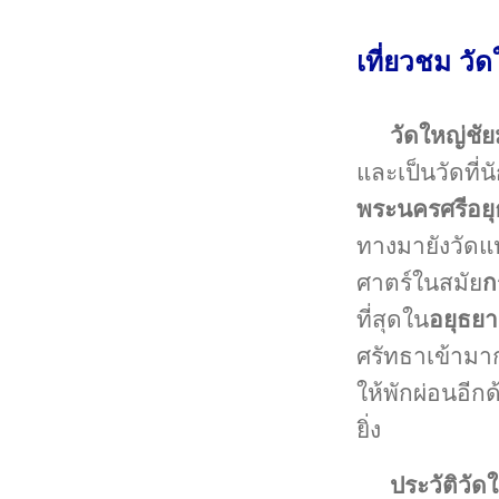
เที่ยวชม วั
วัดใหญ่ชั
และเป็นวัดที่น
พระนครศรีอย
ทางมายังวัดแห
ศาตร์ในสมัย
ก
ที่สุดใน
อยุธยา
ศรัทธาเข้ามา
ให้พักผ่อนอีกด
ยิ่ง
ประวัติวั