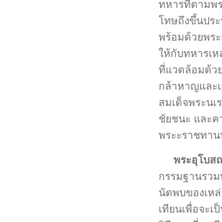
ทหารที่ตามพร
โทษถึงขึ้นประ
พร้อมด้วยพระส
ให้กับทหารเหล
ที่แวดล้อมด้ว
กล้าหาญและเก
สมเด็จพระนเรศ
ชัยชนะ และควา
พระะราชทานน
พระอุโบส
กรรมฐานรวมทั
นัดพบของเหล
เทียนเพื่อจะ