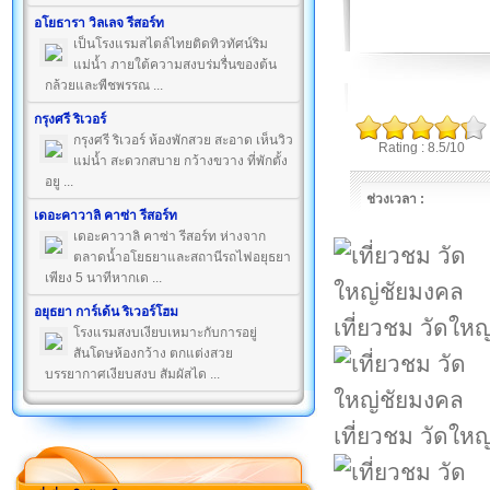
อโยธารา วิลเลจ รีสอร์ท
เป็นโรงแรมสไตล์ไทยติดทิวทัศน์ริม
แม่น้ำ ภายใต้ความสงบร่มรื่นของต้น
กล้วยและพืชพรรณ ...
กรุงศรี ริเวอร์
กรุงศรี ริเวอร์ ห้องพักสวย สะอาด เห็นวิว
Rating : 8.5/10
แม่น้ำ สะดวกสบาย กว้างขวาง ที่พักตั้ง
อยู ...
ช่วงเวลา :
เดอะคาวาลิ คาซ่า รีสอร์ท
เดอะคาวาลิ คาซ่า รีสอร์ท ห่างจาก
ตลาดน้ำอโยธยาและสถานีรถไฟอยุธยา
เพียง 5 นาทีหากเด ...
อยุธยา การ์เด้น ริเวอร์โฮม
เที่ยวชม วัดให
โรงแรมสงบเงียบเหมาะกับการอยู่
สันโดษห้องกว้าง ตกแต่งสวย
บรรยากาศเงียบสงบ สัมผัสได ...
เที่ยวชม วัดให