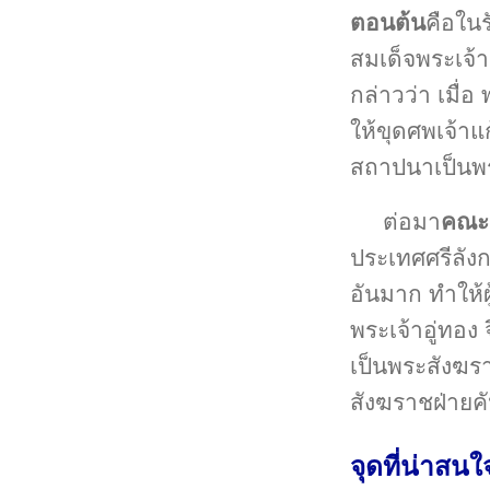
ตอนต้น
คือในร
สมเด็จพระเจ้า
กล่าวว่า เมื่
ให้ขุดศพเจ้าแ
สถาปนาเป็นพ
ต่อมา
คณะส
ประเทศศรีลังก
อันมาก ทำให้
พระเจ้าอู่ทอง 
เป็นพระสังฆรา
สังฆราชฝ่ายค
จุดที่น่าสนใ