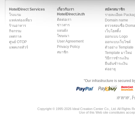
สมาชิก
|
เกี่ยวกับเรา
|
ติดต่อเรา
|
แผนผัง
|
ข่าวสาร
|
User A
HotelDirect Services
เกี่ยวกับเรา
สมัครสมาชิก
HotelDirect.in.th
โรงแรม
รายละเอียด Packa
ติดต่อเรา
แหล่งท่องเที่ยว
Domain name
ข่าวสาร
ร้านอาหาร
ตรวจสอบชื่อ Dom
แผนผัง
กิจกรรม
เว็บโฮสติ้ง
โฆษณา
เทศกาล
ออกแบบ Logo
User Agreement
ศูนย์ OTOP
ออกแบบเว็บไซต์
Privacy Policy
แพคเกจทัวร์
ตัวอย่าง Template
สมาชิก
Template มาใหม่
วิธีการชำระเงิน
ยืนยันชำระเงิน
ต่ออายุ
"Our infrastructure is secured 
Copyright © 1995-2026 Ideal Creation Center Co., Ltd. All Rights 
Use of this Web site constitutes accep