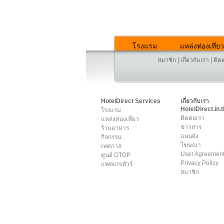
โรงแรม
แหล่งท่องเที่ยว
สมาชิก
|
เกี่ยวกับเรา
|
ติด
HotelDirect Services
เกี่ยวกับเรา
HotelDirect.in.t
โรงแรม
ติดต่อเรา
แหล่งท่องเที่ยว
ข่าวสาร
ร้านอาหาร
แผนผัง
กิจกรรม
โฆษณา
เทศกาล
User Agreemen
ศูนย์ OTOP
Privacy Policy
แพคเกจทัวร์
สมาชิก