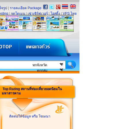
็จรูป
|
รายละเอียด Package
sting
|
จดโดเมน
|
เช่าเซิร์ฟเวอร์
|
โฮสติ้ง
|
VPS ไทย
Top Rating สถานที่ท่องเที่ยวยอดนิยมใน
มหาสารคาม
ติดต่อให้ข้อมูล หรือ โฆษณา