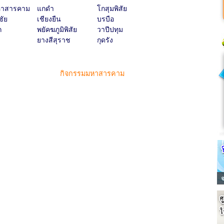
หาสารคาม
แกดำ
โกสุมพิสัย
ชัย
เชียงยืน
บรบือ
ก
พยัคฆภูมิพิสัย
วาปีปทุม
ยางสีสุราช
กุดรัง
กิจกรรมมหาสารคาม