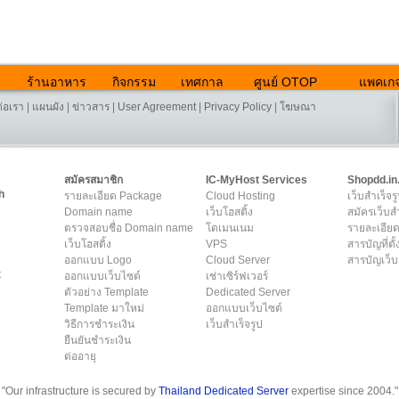
ร้านอาหาร
กิจกรรม
เทศกาล
ศูนย์ OTOP
แพคเกจ
ต่อเรา
|
แผนผัง
|
ข่าวสาร
|
User Agreement
|
Privacy Policy
|
โฆษณา
สมัครสมาชิก
IC-MyHost Services
Shopdd.in
h
รายละเอียด Package
Cloud Hosting
เว็บสำเร็จร
Domain name
เว็บโฮสติ้ง
สมัครเว็บสำ
ตรวจสอบชื่อ Domain name
โดเมนเนม
รายละเอียด
เว็บโฮสติ้ง
VPS
สารบัญที่ตั้
ออกแบบ Logo
Cloud Server
สารบัญเว็บ
t
ออกแบบเว็บไซต์
เช่าเซิร์ฟเวอร์
ตัวอย่าง Template
Dedicated Server
Template มาใหม่
ออกแบบเว็บไซต์
วิธีการชำระเงิน
เว็บสำเร็จรูป
ยืนยันชำระเงิน
ต่ออายุ
"Our infrastructure is secured by
Thailand Dedicated Server
expertise since 2004."