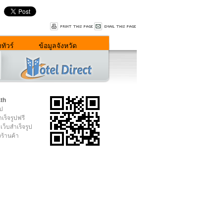
ทัวร์
ข้อมูลจังหวัด
.th
ูป
เร็จรูปฟรี
เว็บสำเร็จรูป
งร้านค้า