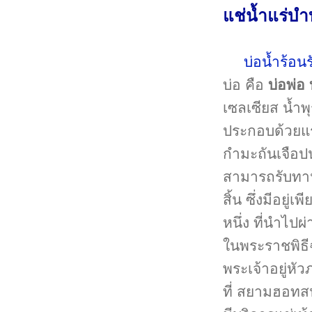
แช่น้ำแร่บำ
บ่อน้ำร้อน
บ่อ คือ
บ่อพ่อ 
เซลเซียส น้ำพ
ประกอบด้วยแร่
กำมะถันเจือปน
สามารถรับทาน
สิ้น ซึ่งมีอยู่
หนึ่ง ที่นำไปผ
ในพระราชพิธ
พระเจ้าอยู่หั
ที่ สยามฮอทส