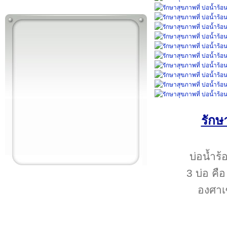
รักษ
บ่อน้ำร้
3 บ่อ คื
องศาเซ