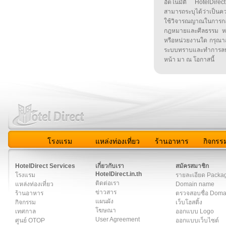
อัตโนมัติ HotelDirect
สามารถระบุได้ว่าเป็นความ
ใช้วิจารณญาณในการก
กฎหมายและศีลธรรม หรือ
หรือหน่วยงานใด กรุณาส่ง
ระบบทราบและทำการลบ
หน้า มา ณ โอกาสนี้
โรงแรม
แหล่งท่องเที่ยว
ร้านอาหาร
กิจกรร
สมาชิก
|
เกี่ยวกับเรา
|
ติดต่อเรา
|
แผนผัง
|
ข่าวสาร
|
User A
HotelDirect Services
เกี่ยวกับเรา
สมัครสมาชิก
HotelDirect.in.th
โรงแรม
รายละเอียด Packa
ติดต่อเรา
แหล่งท่องเที่ยว
Domain name
ข่าวสาร
ร้านอาหาร
ตรวจสอบชื่อ Dom
แผนผัง
กิจกรรม
เว็บโฮสติ้ง
โฆษณา
เทศกาล
ออกแบบ Logo
User Agreement
ศูนย์ OTOP
ออกแบบเว็บไซต์