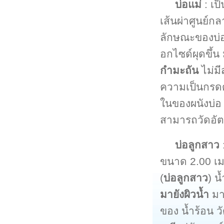
บ่อแม่
: เป
เส้นผ่าศูนย์
ลักษณะของบ่อ
อกไซด์ผุดขึ้น
กำมะถัน
ไม่มี
ความเป็นกรดด่
ในของผนังบ่อ 
สามารถวัดอัต
บ่อลูกสาว
:
ขนาด 2.00 เม
(
บ่อลูกสาว
) น
มายังผิวน้ำ
มาก
ของ น้ำร้อน 