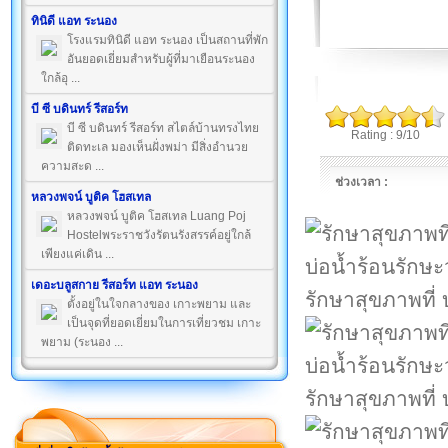
ทินิดี แอท ระนอง
โรงแรมทินิดี แอท ระนอง เป็นสถานที่พัก
อันยอดเยี่ยมสำหรับผู้ที่มาเยือนระนอง
ใกล้อุ ...
บี ซี บดินทร์ รีสอร์ท
บี ซี บดินทร์ รีสอร์ท สไตล์บ้านทรงไทย
Rating : 9/10
ติดทะเล มองเห็นฝั่งพม่า มีสิ่งอำนวย
ความสะด ...
ช่วงเวลา :
หลวงพจน์ บูติค โฮสเทล
หลวงพจน์ บูติค โฮสเทล Luang Poj
Hostelพระราชวังรัตนรังสรรค์อยู่ใกล้
เพียงแค่เดิน ...
เดอะบลูสกาย รีสอร์ท แอท ระนอง
รักษาสุขภาพที่ 
ตั้งอยู่ในใจกลางของ เกาะพยาม และ
เป็นจุดที่ยอดเยี่ยมในการเที่ยวชม เกาะ
พยาม (ระนอง ...
รักษาสุขภาพที่ 