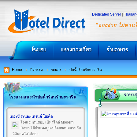
Dedicated Server
|
Thailan
"จองง่าย ไม่ผ่าน
Home
กิจกรรม
ระนอง
บ่อน้ำร้อนรักษะวาริน
รักษาส
โรงแรมแนะนำบ่อน้ำร้อนรักษะวาริน
เดอะบี ระนอง เทรนด์ โฮเต็ล
โรงแรมทันสมัย เน้นสไตล์ Modern
Retro ใช้กำแพงปูนเปลือยผสมผสานกับ
สีสันสดใสได้อย่า ...