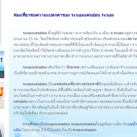
ท่องเที่ยวชมความแปลกตาของ ระนองแคนย่อน ระนอง
ระนองแคนย่อน
ตั้งอยู่ที่บ้านทุ่งคา ต.หาดส้มแป้น อ.เมือง
จ.ระนอง
อยู่ห่า
ประมาณ 15 กม. โดยใช้เส้นทางเดียวกับบ่อน้ำพุร้อนรักษะวริณลักษณะของ
สถานท
ขนาดย่อม ที่โอบล้อมด้วยหุบเขาเหตุที่ที่นี่เป็นแอ่งน้ำล้อมภูเขาแบบนี้เนื่องมา จ
แบบฉีดโดยฉีดน้ำให้กัดเซาะดินปนแร่จากตัวภูเขาให้ลง มาสะสม ในแอ่งน้ำด้านล่า
มาผ่านกระบวนการทางกายภาพ เพื่อ ทำการแยกแร่ ออกจากทรายที่ไม่มีค่าทำให
ระนองแคนย่อน
เดิมเรียกว่า
บึงมรกต
เพราะเมื่อมองจากเนินเขาข้างบนลง
เป็นสีเขียวอมฟ้าดุจดังมรกต ส่วนปรากฏการณ์เกิดหมอกไล่น้ำยามเช้านั้นเกิดจาก
ระนองแคนย่อน
เป็น
แหล่งท่องเที่ยวทางธรรมชาติ
อีกจุดหนึ่งที่เหมาะสำหร
ชาวระนองนิยมไปนั่งพักผ่อน มีพื้นที่ที่แวดล้อมไปด้วยภูเขา หินขาว ซึ่งมีเป็
ประโยชน์ในการทำแก้ว จาน ชาม กระเบื้อง และเครื่องสุขภัณฑ์ ซึ่งหากใน บรรยา
แคนย่อน
เพราะในกระแสน้ำของบึงยามเช้ามีสายหมอก ล่องลอยระเหย ขึ้นเมื่อได้
อาหารปลา ที่อาศัยอยู่ในบึงน้ำได้ ปลาที่อาศัยอยู่ได้แก่ ปลาพลวง ปลาตะเพีย
บริเวณใกล้เคียง กับระนองแคนย่อน
การเดินทางไประนองแคนย่อน
ระนองแคนยอน
ตั้งอยู่เส้นทางเดียวกับ
บ่อน้
แป้น
ไปประมาณ 2.5 กิโลเมตร ก็จะถึง
ระนองแคนยอน