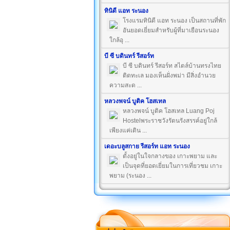
ทินิดี แอท ระนอง
โรงแรมทินิดี แอท ระนอง เป็นสถานที่พัก
อันยอดเยี่ยมสำหรับผู้ที่มาเยือนระนอง
ใกล้อุ ...
บี ซี บดินทร์ รีสอร์ท
บี ซี บดินทร์ รีสอร์ท สไตล์บ้านทรงไทย
ติดทะเล มองเห็นฝั่งพม่า มีสิ่งอำนวย
ความสะด ...
หลวงพจน์ บูติค โฮสเทล
หลวงพจน์ บูติค โฮสเทล Luang Poj
Hostelพระราชวังรัตนรังสรรค์อยู่ใกล้
เพียงแค่เดิน ...
เดอะบลูสกาย รีสอร์ท แอท ระนอง
ตั้งอยู่ในใจกลางของ เกาะพยาม และ
เป็นจุดที่ยอดเยี่ยมในการเที่ยวชม เกาะ
พยาม (ระนอง ...