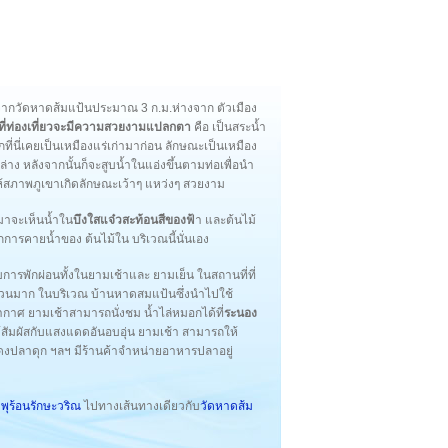
งจากวัดหาดส้มแป้นประมาณ 3 ก.ม.ห่างจาก ตัวเมือง
ี่ท่องเที่ยวจะมีความสวยงามแปลกตา
คือ เป็นสระน้ำ
ากที่นี่เคยเป็นเหมืองแร่เก่ามาก่อน ลักษณะเป็นเหมือง
ง หลังจากนั้นก็จะสูบน้ำในแอ่งขึ้นตามท่อเพื่อนำ
้สภาพภูเขาเกิดลักษณะเว้าๆ แหว่งๆ สวยงาม
มาจะเห็นน้ำใน
บึงใสแจ๋วสะท้อนสีของฟ้
า และต้นไม้
การคายน้ำของ ต้นไม้ใน บริเวณนี้นั่นเอง
ับการพักผ่อนทั้งในยามเช้าและ ยามเย็น ในสถานที่ที่
นจำนวนมาก ในบริเวณ บ้านหาดสมแป้นซึ่งนำไปใช้
กาศ ยามเช้าสามารถนั่งชม น้ำไล่หมอกได้ที่
ระนอง
สัมผัสกับแสงแดดอันอบอุ่น ยามเช้า สามารถให้
นแดงปลาดุก ฯลฯ มีร้านค้าจำหน่ายอาหารปลาอยู่
ำพุร้อนรักษะวริณ
ไปทางเส้นทางเดียวกับ
วัดหาดส้ม