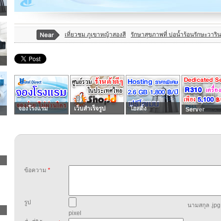
เที่ยวชม ภูเขาหญ้าสองสี
รักษาสุขภาพที่ บ่อน้ำร้อนรักษะวาริน
จองโรงแรม
เว็บสำเร็จรูป
โฮสติ้ง
Server
ข้อความ
*
รูป
นามสกุล .jpg,
pixel