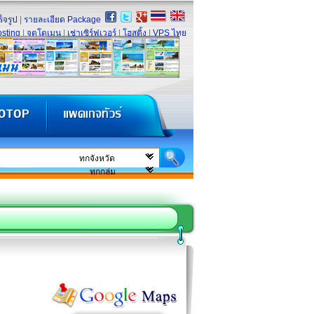
็จรูป
|
รายละเอียด Package
sting
|
จดโดเมน
|
เช่าเซิร์ฟเวอร์
|
โฮสติ้ง
|
VPS ไทย