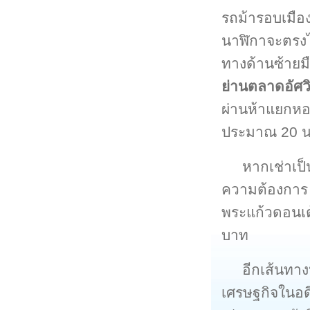
รถม้ารอบเมือ
นาฬิกาจะตรงไป
ทางด้านซ้ายมื
ย่านตลาดอัศว
ผ่านห้าแยกหอน
ประมาณ 20 น
หากเช่าเป็
ความต้องการ 
พระแก้วดอนเต
บาท
อีกเส้นทาง
เศรษฐกิจในอด