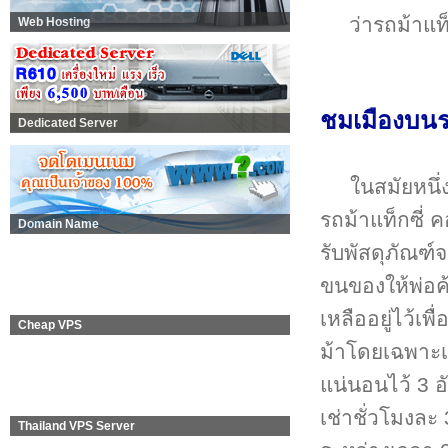
ว่ารถม้าแท
Web Hosting
ชมเมืองบนร
Dedicated Server
ในสมัยหนึ่
รถม้าแท็กซี่ 
Domain Name
รับพัสดุภัณฑ์
ขนของให้พ่อค้
เหลืออยู่ไว้เพื
Cheap VPS
ม้าโดยเฉพาะ
แน่นอนไว้ 3 อ
เช่าชั่วโมงละ
Thailand VPS Server