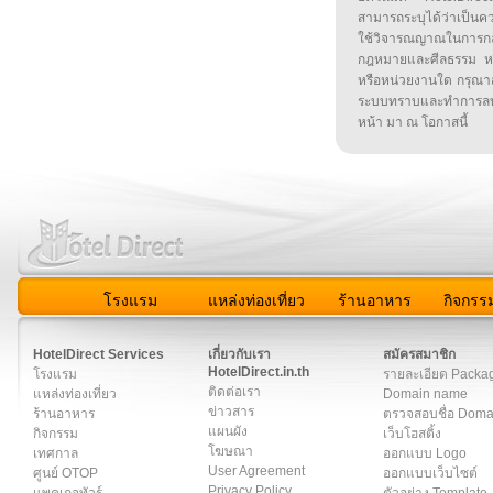
สามารถระบุได้ว่าเป็นความ
ใช้วิจารณญาณในการก
กฎหมายและศีลธรรม หรือ
หรือหน่วยงานใด กรุณาส่ง
ระบบทราบและทำการลบ
หน้า มา ณ โอกาสนี้
โรงแรม
แหล่งท่องเที่ยว
ร้านอาหาร
กิจกรร
สมาชิก
|
เกี่ยวกับเรา
|
ติดต่อเรา
|
แผนผัง
|
ข่าวสาร
|
User A
HotelDirect Services
เกี่ยวกับเรา
สมัครสมาชิก
HotelDirect.in.th
โรงแรม
รายละเอียด Packa
ติดต่อเรา
แหล่งท่องเที่ยว
Domain name
ข่าวสาร
ร้านอาหาร
ตรวจสอบชื่อ Dom
แผนผัง
กิจกรรม
เว็บโฮสติ้ง
โฆษณา
เทศกาล
ออกแบบ Logo
User Agreement
ศูนย์ OTOP
ออกแบบเว็บไซต์
Privacy Policy