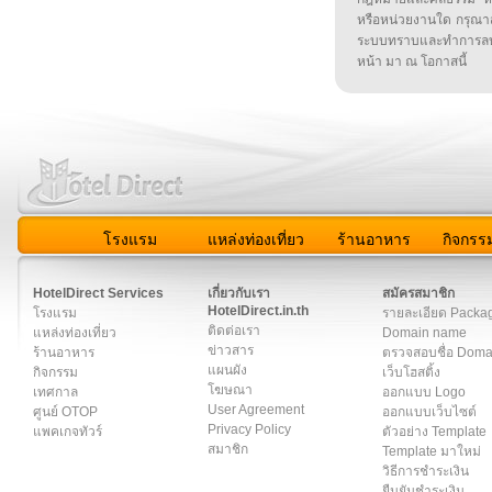
หรือหน่วยงานใด กรุณาส่ง
ระบบทราบและทำการลบ
หน้า มา ณ โอกาสนี้
โรงแรม
แหล่งท่องเที่ยว
ร้านอาหาร
กิจกรร
สมาชิก
|
เกี่ยวกับเรา
|
ติดต่อเรา
|
แผนผัง
|
ข่าวสาร
|
User A
HotelDirect Services
เกี่ยวกับเรา
สมัครสมาชิก
HotelDirect.in.th
โรงแรม
รายละเอียด Packa
ติดต่อเรา
แหล่งท่องเที่ยว
Domain name
ข่าวสาร
ร้านอาหาร
ตรวจสอบชื่อ Dom
แผนผัง
กิจกรรม
เว็บโฮสติ้ง
โฆษณา
เทศกาล
ออกแบบ Logo
User Agreement
ศูนย์ OTOP
ออกแบบเว็บไซต์
Privacy Policy
แพคเกจทัวร์
ตัวอย่าง Template
สมาชิก
Template มาใหม่
วิธีการชำระเงิน
ยืนยันชำระเงิน