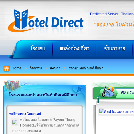
Dedicated Server
|
Thailan
"จองง่าย ไม่ผ่าน
Home
กิจกรรม
สงขลา
สถาบันทักษิณคดีศึกษา
ศิลปวั
โรงแรมแนะนำสถาบันทักษิณคดีศึกษา
พะโยมทอง โฮมสเตย์
พะโยมทอง โฮมสเตย์ Payom Thong
Homestayให้บริการบ้านพักตากอากาศ
กลางอ่าวเกาะยอ ส ...