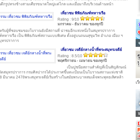
นตึกรูปทรงช้างสามเศียรขนาดใหญ่แต่ไกล และเมื่อมาถึงบริเวณด้านหน้า
เที่ยวชม พิพิธภัณฑ์ทหารเรือ
Rating : 9/10
มกราคม - ธันวาคม ของทุกปี
หรับผู้ที่ชอบชมของโบราณยังมีสถานที่ น่าชมอีกแห่งหนึ่งในสมุทรปราการ
ฑ์ทหารเรือ เป็น พิพิธภัณฑ์สถานแบบพิเศษ ตั้งอยู่บนถนนสุขุมวิท อำเภอ เมือง ฯ
สมุทรปราการ
เที่ยวชม เจดีย์กลางน้ำที่พระสมุทรเจดีย์
Rating : 8.5/10
พฤศจิกายน - เมษายน ของทุกปี
เป็นปูชนียสถานสำคัญที่เป็นสัญลักษณ์
วัดสมุทรปราการ กรมศิลปากรได้ประกาศขึ้นทะเบียนเป็นโบราณสถานแห่งชาติ
ที่ 8 มีนาคม 2478พระสมุทรเจดีย์เริ่มสร้างในสมัยพระบาทสมเด็จพระพุทธเลิศหล้า
เว