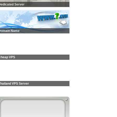
Dedicated Server
Domain Name
Cheap VPS
Thailand VPS Server