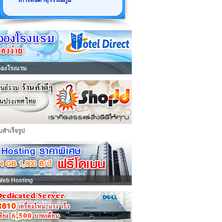
เกาะลันตาสุวรรณภูมิ
จองโรงแรม
็บสำเร็จรูป
Web Hosting