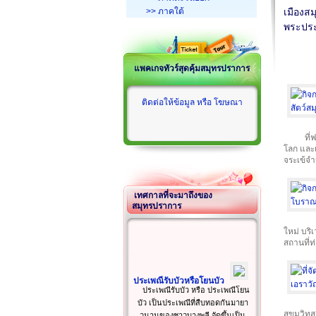
>> ภาคใต้
เมืองส
พระปร
แพคเกจทัวร์สุดคุ้มสมุทรปราการ
ติดต่อให้ข้อมูล หรือ โฆษณา
ที่
โลก และเ
จระเข้จ
เทศกาลที่จะมาถึงของ
สมุทรปราการ
ใหม่ บริ
สถานที่ท
ประเพณีรับบัวหรือโยนบัว
ประเพณีรับบัว หรือ ประเพณีโยน
บัว เป็นประเพณีที่สืบทอดกันมายา
สุขุมวิท
วนานของชาวบางพลี จัดขึ้นเป็น