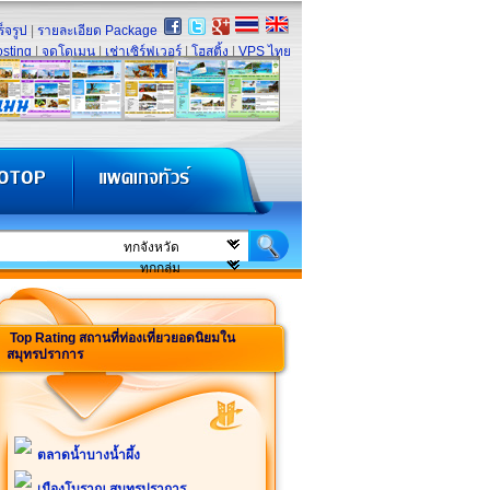
็จรูป
|
รายละเอียด Package
sting
|
จดโดเมน
|
เช่าเซิร์ฟเวอร์
|
โฮสติ้ง
|
VPS ไทย
Top Rating สถานที่ท่องเที่ยวยอดนิยมใน
สมุทรปราการ
ตลาดน้ำบางน้ำผึ้ง
เมืองโบราณ สมุทรปราการ