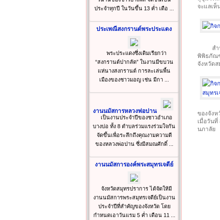
จะแลเห็
ประจำทุกปี ในวันขึ้น 13 ค่ำ เดือ ...
ประเพณีสงกรานต์พระประแดง
สำ
พระประแดงซึ่งเดิมเรียกว่า
พิพิธภัณ
“สงกรานต์ปากลัด” ในงานมีขบวน
จังหวัด
แห่นางสงกรานต์ การละเล่นพื้น
เมืองของชาวมอญ เช่น มีกา ...
งานนมัสการหลวงพ่อปาน
ของจังห
เป็นงานประจำปีของชาวอำเภอ
เมื่อวัน
บางบ่อ ทั้ง 8 ตำบลร่วมแรงร่วมใจกัน
นภาลัย
จัดขึ้นเพื่อระลึกถึงคุณงามความดี
ของหลวงพ่อปาน ซึ่งมีสมณศักดิ์ ...
งานนมัสการองค์พระสมุทรเจดีย์
จังหวัดสมุทรปราการ ได้จัดให้มี
งานนมัสการพระสมุทรเจดีย์เป็นงาน
ประจำปีที่สำคัญของจังหวัด โดย
กำหนดเอาวันแรม 5 ค่ำ เดือน 11 ...