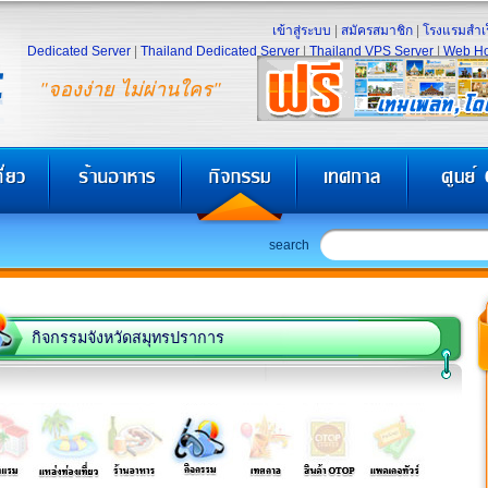
เข้าสู่ระบบ
|
สมัครสมาชิก
|
โรงแรมสำเร
Dedicated Server
|
Thailand Dedicated Server
|
Thailand VPS Server
|
Web Ho
"จองง่าย ไม่ผ่านใคร"
search
กิจกรรมจังหวัดสมุทรปราการ