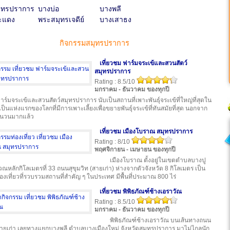
มุทรปราการ
บางบ่อ
บางพลี
ะแดง
พระสมุทรเจดีย์
บางเสาธง
กิจกรรมสมุทรปราการ
เที่ยวชม ฟาร์มจระเข้และสวนสัตว์
สมุทรปราการ
Rating : 8.5/10
มกราคม - ธันวาคม ของทุกปี
ฟาร์มจระเข้และสวนสัตว์สมุทรปราการ นับเป็นสถานที่เพาะพันธุ์จระเข้ที่ใหญ่ที่สุดใน
ป็นแห่งแรกของโลกที่มีการเพาะเลี้ยงเพื่อขยายพันธุ์จระเข้ที่ทันสมัยที่สุด นอกจาก
ำนวนมากแล้ว
เที่ยวชม เมืองโบราณ สมุทรปราการ
Rating : 8/10
พฤศจิกายน - เมษายน ของทุกปี
เมืองโบราณ ตั้งอยู่ในเขตตำบลบางปู
เวณหลักกิโลเมตรที่ 33 ถนนสุขุมวิท (สายเก่า) ห่างจากตัวจังหวัด 8 กิโลเมตร เป็น
่องเที่ยวที่รวบรวมสถานที่สำคัญ ๆ ในประเทศ มีพื้นที่ประมาณ 800 ไร่
เที่ยวชม พิพิธภัณฑ์ช้างเอราวัณ
Rating : 8.5/10
มกราคม - ธันวาคม ของทุกปี
พิพิธภัณฑ์ช้างเอราวัณ บนเส้นทางถนน
สายเก่า เลยทางแยกบางพลี ตำบลบางเมืองใหม่ จังหวัดสมุทรปราการ มาไม่ไกลนัก