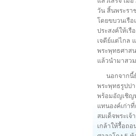
แล้วเสร็จ เมื
วัน สิ้นพระรา
โดยขบวนเรือแ
ประสงค์ให้เร
เจดีย์แต่ไกล 
พระพุทธศาสน
แล้วนำมาสวมท
นอกจากนี้
พระพุทธรูปปาง
พร้อมอัญเชิญ
แทนองค์เก่าท
สมเด็จพระเจ้า
เกล้าให้รื้อ
ศาลาโถง 5 ห้อ