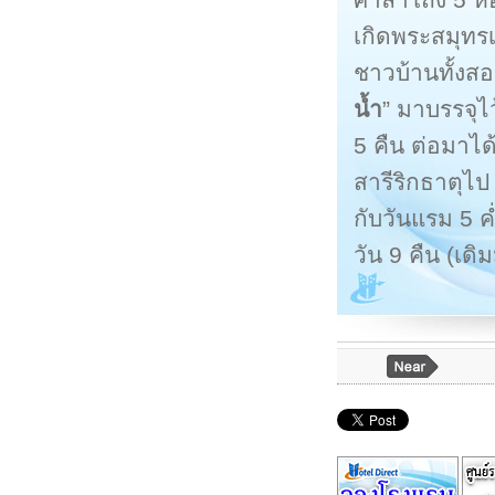
เกิดพระสมุทรเ
ชาวบ้านทั้งสอ
น้ำ
” มาบรรจุไ
5 คืน ต่อมาไ
สารีริกธาตุไ
กับวันแรม 5 ค
วัน 9 คืน (เดิ