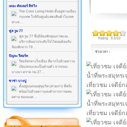
เดอะ คัลเลอร์ ลีฟวิง
The Color Living Hotel ตั้งอยู่ชานเมือง
กรุงเทพ ใกล้กับศูนย์แสดงสินค้าไบเทค
ห่างจ ...
ฟูล รูม 77
ฟูล รูม 77 ซึ่งมีห้องพักคุณภาพและ
Rating : 8.5/10
บริการอันน่าประทับใจไว้คอยต้อนรับ
ห้องพักจาก 79 ...
ช่วงเวลา :
ปัญจะ รีสอร์ท
รีสอร์ทกลางใจเมือง ที่มากไปด้วยความ
เงียบสงบและเป็นส่วนตัว จากถนน
บางนา-ตราด กม.27 ...
ซาซ่า บางปู
เที่ยวชม เจดีย์ก
ตั้งอยู่บนถนนสุขุมวิท (สายเก่า) ที่พรั่ง
พร้อมไปด้วยความลงตัวจากการผสม
ผสาน ของมนต ...
เที่ยวชม เจดีย์ก