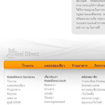
อัตโนมัติ HotelDirect
สามารถระบุได้ว่าเป็นความ
ใช้วิจารณญาณในการก
กฎหมายและศีลธรรม หรือ
หรือหน่วยงานใด กรุณาส่ง
ระบบทราบและทำการลบ
หน้า มา ณ โอกาสนี้
โรงแรม
แหล่งท่องเที่ยว
ร้านอาหาร
กิจกรร
สมาชิก
|
เกี่ยวกับเรา
|
ติดต่อเรา
|
แผนผัง
|
ข่าวสาร
|
User A
HotelDirect Services
เกี่ยวกับเรา
สมัครสมาชิก
HotelDirect.in.th
โรงแรม
รายละเอียด Packa
ติดต่อเรา
แหล่งท่องเที่ยว
Domain name
ข่าวสาร
ร้านอาหาร
ตรวจสอบชื่อ Dom
แผนผัง
กิจกรรม
เว็บโฮสติ้ง
โฆษณา
เทศกาล
ออกแบบ Logo
User Agreement
ศูนย์ OTOP
ออกแบบเว็บไซต์