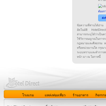
ความล
ต้องกา
ส่ง
ข้อความที่ท่านได้อ่
อัตโนมัติ HotelDirect
สามารถระบุได้ว่าเป็นความ
ใช้วิจารณญาณในการก
กฎหมายและศีลธรรม หรือ
หรือหน่วยงานใด กรุณาส่ง
ระบบทราบและทำการลบ
หน้า มา ณ โอกาสนี้
โรงแรม
แหล่งท่องเที่ยว
ร้านอาหาร
กิจกรร
สมาชิก
|
เกี่ยวกับเรา
|
ติดต่อเรา
|
แผนผัง
|
ข่าวสาร
|
User A