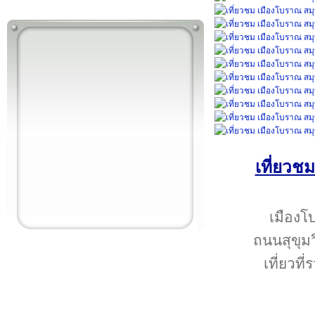
เที่ยวช
เมืองโ
ถนนสุขุมว
เที่ยวท