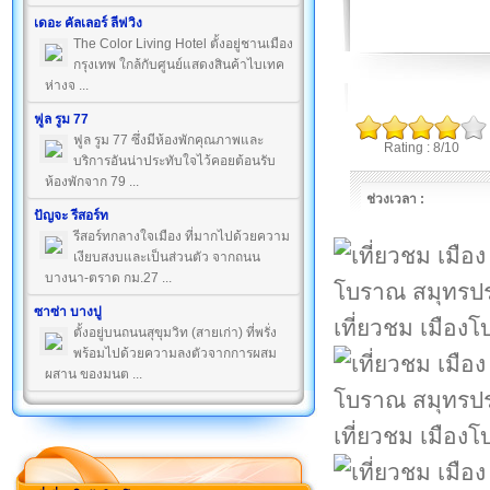
เดอะ คัลเลอร์ ลีฟวิง
The Color Living Hotel ตั้งอยู่ชานเมือง
กรุงเทพ ใกล้กับศูนย์แสดงสินค้าไบเทค
ห่างจ ...
ฟูล รูม 77
ฟูล รูม 77 ซึ่งมีห้องพักคุณภาพและ
Rating : 8/10
บริการอันน่าประทับใจไว้คอยต้อนรับ
ห้องพักจาก 79 ...
ช่วงเวลา :
ปัญจะ รีสอร์ท
รีสอร์ทกลางใจเมือง ที่มากไปด้วยความ
เงียบสงบและเป็นส่วนตัว จากถนน
บางนา-ตราด กม.27 ...
ซาซ่า บางปู
เที่ยวชม เมือ
ตั้งอยู่บนถนนสุขุมวิท (สายเก่า) ที่พรั่ง
พร้อมไปด้วยความลงตัวจากการผสม
ผสาน ของมนต ...
เที่ยวชม เมือ