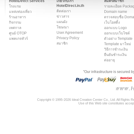
HotelDirect Services
เกี่ยวกับเรา
สมัครสมาชิก
HotelDirect.in.th
โรงแรม
รายละเอียด Packa
ติดต่อเรา
แหล่งท่องเที่ยว
Domain name
ข่าวสาร
ร้านอาหาร
ตรวจสอบชื่อ Dom
แผนผัง
กิจกรรม
เว็บโฮสติ้ง
โฆษณา
เทศกาล
ออกแบบ Logo
User Agreement
ศูนย์ OTOP
ออกแบบเว็บไซต์
Privacy Policy
แพคเกจทัวร์
ตัวอย่าง Template
สมาชิก
Template มาใหม่
วิธีการชำระเงิน
ยืนยันชำระเงิน
ต่ออายุ
"Our infrastructure is secured 
Copyright © 1995-2026 Ideal Creation Center Co., Ltd. All Rights 
Use of this Web site constitutes accep