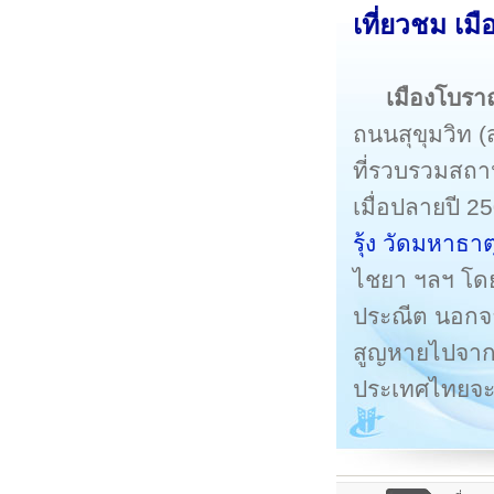
เที่ยวชม เ
เมืองโบร
ถนนสุขุมวิท (
ที่รวบรวมสถาน
เมื่อปลายปี 2
รุ้ง
วัดมหาธาตุ
ไชยา ฯลฯ โดยส
ประณีต นอกจาก
สูญหายไปจากสั
ประเทศไทยจะ