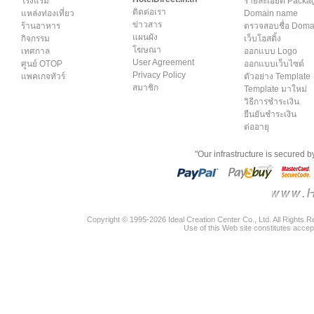
โรงแรม
รายละเอียด Packa
ติดต่อเรา
แหล่งท่องเที่ยว
Domain name
ข่าวสาร
ร้านอาหาร
ตรวจสอบชื่อ Dom
แผนผัง
กิจกรรม
เว็บโฮสติ้ง
โฆษณา
เทศกาล
ออกแบบ Logo
User Agreement
ศูนย์ OTOP
ออกแบบเว็บไซต์
Privacy Policy
แพคเกจทัวร์
ตัวอย่าง Template
สมาชิก
Template มาใหม่
วิธีการชำระเงิน
ยืนยันชำระเงิน
ต่ออายุ
"Our infrastructure is secured 
Copyright © 1995-2026 Ideal Creation Center Co., Ltd. All Rights 
Use of this Web site constitutes accep