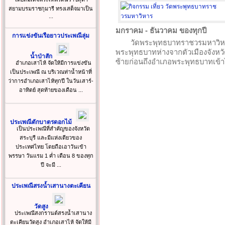
สยามบรมราชกุมารี ทรงเสด็จมาเป็น
...
มกราคม - ธันวาคม ของทุกปี
การแข่งขันเรือยาวประเพณีลุ่ม
วัดพระพุทธบาทราชวรมหาวิหาร
พระพุทธบาทห่างจากตัวเมืองจังหวั
น้ำป่าสัก
ซ้ายก่อนถึงอำเภอพระพุทธบาทเข้
อำเภอเสาไห้ จัดให้มีการแข่งขัน
เป็นประเพณี ณ บริเวณท่าน้ำหน้าที่
ว่าการอำเภอเสาไห้ทุกปี ในวันเสาร์-
อาทิตย์ สุดท้ายของเดือน ...
ประเพณีตักบาตรดอกไม้
เป็นประเพณีที่สำคัญของจังหวัด
สระบุรี และมีแห่งเดียวของ
ประเทศไทย โดยถือเอาวันเข้า
พรรษา วันแรม 1 ค่ำ เดือน 8 ของทุก
ปี จะมี ...
ประเพณีสรงน้ำเสานางตะเคียน
วัดสูง
ประเพณีสงกรานต์สรงน้ำเสานาง
ตะเคียนวัดสูง อำเภอเสาไห้ จัดให้มี