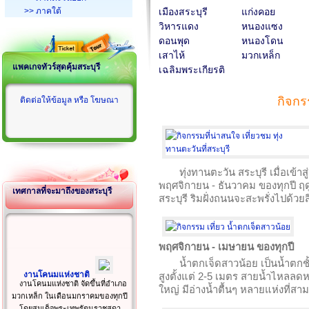
>> ภาคใต้
เมืองสระบุรี
แก่งคอย
วิหารแดง
หนองแซง
ดอนพุด
หนองโดน
เสาไห้
มวกเหล็ก
แพคเกจทัวร์สุดคุ้มสระบุรี
เฉลิมพระเกียรติ
กิจกร
ติดต่อให้ข้อมูล หรือ โฆษณา
ทุ่งทานตะวัน สระบุรี เมื่อเข
พฤศจิกายน - ธันวาคม ของทุกปี ฤดู
เทศกาลที่จะมาถึงของสระบุรี
สระบุรี ริมฝั่งถนนจะสะพรั่งไปด้
พฤศจิกายน - เมษายน ของทุกปี
น้ำตกเจ็ดสาวน้อย เป็นน้ำตกชั
งานโคนมแห่งชาติ
สูงตั้งแต่ 2-5 เมตร สายน้ำไหลลด
งานโคนมแห่งชาติ จัดขึ้นที่อำเภอ
ใหญ่ มีอ่างน้ำตื้นๆ หลายแห่งที่สา
มวกเหล็ก ในเดือนมกราคมของทุกปี
โดยสมเด็จพระเทพรัตนราชสุดา