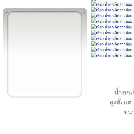
น้ำตกเจ
สูงตั้งแ
ขนา