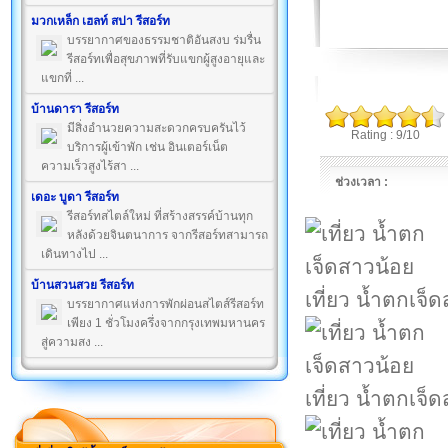
มวกเหล็ก เฮลท์ สปา รีสอร์ท
บรรยากาศของธรรมชาติอันสงบ ร่มรื่น
รีสอร์ทเพื่อสุขภาพที่รับแขกผู้สูงอายุและ
แขกที่ ...
บ้านดารา รีสอร์ท
มีสิ่งอำนวยความสะดวกครบครันไว้
Rating : 9/10
บริการผู้เข้าพัก เช่น อินเตอร์เน็ต
ความเร็วสูงไร้สา ...
ช่วงเวลา :
เดอะ บูดา รีสอร์ท
รีสอร์ทสไตล์ใหม่ ที่สร้างสรรค์บ้านทุก
หลังด้วยจินตนาการ จากรีสอร์ทสามารถ
เดินทางไป ...
บ้านสวนสวย รีสอร์ท
เที่ยว น้ำตกเจ็
บรรยากาศแห่งการพักผ่อนสไตส์รีสอร์ท
เพียง 1 ชั่วโมงครึ่งจากกรุงเทพมหานคร
สู่ความสง ...
เที่ยว น้ำตกเจ็