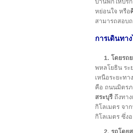
บ้านพักให้บร
หย่อนใจ หรือ
สามารถสอบถามร
การเดินทาง
1. โดยรถย
พหลโยธิน ระ
เหนือระยะทาง
คือ ถนนมิตรภ
สระบุรี
ถึงทาง
กิโลเมตร จากท
กิโลเมตร ซึ่ง
2. รถโดย