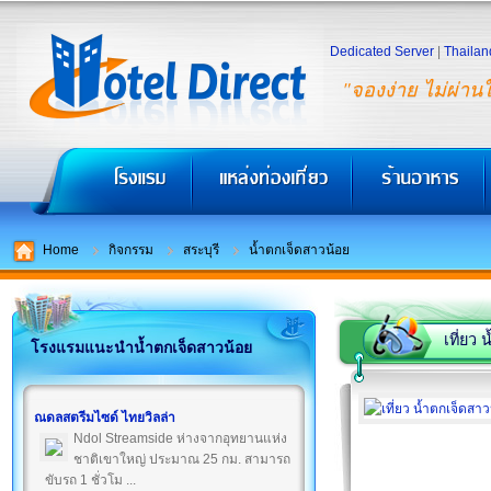
Dedicated Server
|
Thailan
"จองง่าย ไม่ผ่าน
Home
กิจกรรม
สระบุรี
น้ำตกเจ็ดสาวน้อย
เที่ยว
โรงแรมแนะนำน้ำตกเจ็ดสาวน้อย
ณดลสตรีมไซด์ ไทยวิลล่า
Ndol Streamside ห่างจากอุทยานแห่ง
ชาติเขาใหญ่ ประมาณ 25 กม. สามารถ
ขับรถ 1 ชั่วโม ...