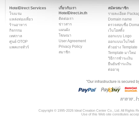
สมาชิก
|
เกี่ยวกับเรา
|
ติดต่อเรา
|
แผนผัง
|
ข่าวสาร
|
User A
HotelDirect Services
เกี่ยวกับเรา
สมัครสมาชิก
HotelDirect.in.th
โรงแรม
รายละเอียด Packa
ติดต่อเรา
แหล่งท่องเที่ยว
Domain name
ข่าวสาร
ร้านอาหาร
ตรวจสอบชื่อ Dom
แผนผัง
กิจกรรม
เว็บโฮสติ้ง
โฆษณา
เทศกาล
ออกแบบ Logo
User Agreement
ศูนย์ OTOP
ออกแบบเว็บไซต์
Privacy Policy
แพคเกจทัวร์
ตัวอย่าง Template
สมาชิก
Template มาใหม่
วิธีการชำระเงิน
ยืนยันชำระเงิน
ต่ออายุ
"Our infrastructure is secured 
Copyright © 1995-2026 Ideal Creation Center Co., Ltd. All Rights 
Use of this Web site constitutes accep