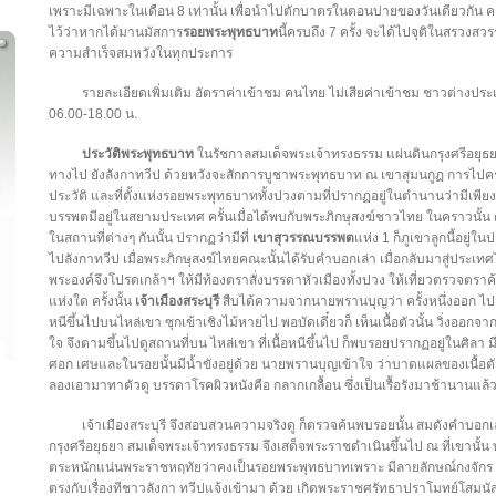
เพราะมีเฉพาะในเดือน 8 เท่านั้น เพื่อนำไปตักบาตรในตอนบ่ายของวันเดียวกัน
ไว้ว่าหากได้มานมัสการ
รอยพระพุทธบาท
นี้ครบถึง 7 ครั้ง จะได้ไปจุติในสรวงสวร
ความสำเร็จสมหวังในทุกประการ
รายละเอียดเพิ่มเติม อัตราค่าเข้าชม คนไทย ไม่เสียค่าเข้าชม ชาวต่างประ
06.00-18.00 น.
ประวัติพระพุทธบาท
ในรัชกาลสมเด็จพระเจ้าทรงธรรม แผ่นดินกรุงศรีอยุธย
ทางไป ยังลังกาทวีป ด้วยหวังจะสักการบูชาพระพุทธบาท ณ เขาสุมนกูฏ การไปครา
ประวัติ และที่ตั้งแห่งรอยพระพุทธบาททั้งปวงตามที่ปรากฏอยู่ในตำนานว่ามีเพียง 5
บรรพตมีอยู่ในสยามประเทศ ครั้นเมื่อได้พบกับพระภิกษุสงฆ์ชาวไทย ในคราวนั้น 
ในสถานที่ต่างๆ กันนั้น ปรากฏว่ามีที่
เขาสุวรรณบรรพต
แห่ง 1 ก็ภูเขาลูกนี้อยู
ไปลังกาทวีป เมื่อพระภิกษุสงฆ์ไทยคณะนั้นได้รับคำบอกเล่า เมื่อกลับมาสู่ประเ
พระองค์จึงโปรดเกล้าฯ ให้มีท้องตราสั่งบรรดาหัวเมืองทั้งปวง ให้เที่ยวตรวจตราค
แห่งใด ครั้งนั้น
เจ้าเมืองสระบุรี
สืบได้ความจากนายพรานบุญว่า ครั้งหนึ่งออก ไปล่าเ
หนีขึ้นไปบนไหล่เขา ซุกเข้าเชิงไม้หายไป พอบัดเดี๋ยวก็ เห็นเนื้อตัวนั้น วิ่งออ
ใจ จึงตามขึ้นไปดูสถานที่บน ไหล่เขา ที่เนื้อหนีขึ้นไป ก็พบรอยปรากฏอยู่ในศิ
ศอก เศษและในรอยนั้นมีน้ำขังอยู่ด้วย นายพรานบุญเข้าใจ ว่าบาดแผลของเนื้อตัวท
ลองเอามาทาตัวดู บรรดาโรคผิวหนังคือ กลากเกลื้อน ซึ่งเป็นเรื้อรังมาช้านานแล้
เจ้าเมืองสระบุรี จึงสอบสวนความจริงดู ก็ตรวจค้นพบรอยนั้น สมดังคำบอกเ
กรุงศรีอยุธยา สมเด็จพระเจ้าทรงธรรม จึงเสด็จพระราชดำเนินขึ้นไป ณ ที่เขานั้
ตระหนักแน่นพระราชหฤทัยว่าคงเป็นรอยพระพุทธบาทเพราะ มีลายลักษณ์กงจั
ตรงกับเรื่องทีชาวลังกา ทวีปแจ้งเข้ามา ด้วย เกิดพระราชศรัทธาปราโมทย์โสมนั