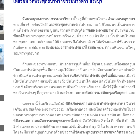
เที่ยวชม วัดพระพุทธบาทราชวรมหาวิหาร สระบุรี
วัดพระพุทธบาทราชวรมหาวิหาร
ตั้งอยู่ที่ตำบลขุนโขลน
อำเภอพระพุทธบ
ทางเลี้ยวซ้ายก่อนถึง
อำเภอพระพุทธบาท
เข้าไปประมาณ 1 กิโลเมตร เป็นพระอารามห
สมเด็จพระเจ้าทรงธรรม ปูชนียสถานที่สำคัญคือ "
รอยพระพุทธบาท
" ที่ประทับไว
พันธคีรี
รอยพระพุทธบาทมีความกว้าง 21 นิ้ว ยาว 60 นิ้ว ลึก 11 นิ้ว ค้นพบในสม
พระพุทธบาทตามลักษณะ 108 ประการ จึงโปรดเกล้าฯ ให้สร้างมณฑปชั่วคราว คร
กันอีกหลาย สมัย และ
ยังพบรอยจารึกพระปรมาภิไธยย่อ
จปร. ที่ก้อนหินขนาดใหญ่ 
รอยพระพุทธบาท
ลักษณะของพระมณฑป เป็นอาคารรูปสี่เหลี่ยมจัตุรัส ประกอบเครื่องยอดรูปปราส
บันแถลงประดับทุกชั้น มีเสาย่อมุมไม้สิบสอง ปิดทองประดับกระจกโดยรอบฝาผนั
ข้าวบิณฑ์บานประตูพระมณฑปเป็น
งานศิลปกรรม ประดับมุกชั้นเยี่ยม
ของ เมืองไ
เป็นบันไดนาคสามสายซึ่งหมายถึง บันไดเงิน บันได ทอง และบันไดแก้ว ที่ทอดลง
นาค 5 เศียร บริเวณรอบ พระมณฑปมีระฆังแขวนเรียงราย เพื่อให้ผู้ที่มานมัสการได
พระวิหารต่างๆ ที่อยู่รายรอบ ล้วนสร้างตามแบบ
ศิลปกรรมสมัยกรุงศรีอยุธยา
และต
นอกจากนี้ ในบริเวณวัดยังมี
พิพิธภัณฑสถานแห่งชาติพระพุทธบาท ( วิหา
เครื่องทรงสมเด็จพระเจ้าทรงธรรม เครื่องลายครามสังคโลก เครื่องทองสำริด
มณฑปพระพุทธบาทเก่าพัดยศของพระสมัยต่างๆ และท่อ ประปาสมัย สมเด็จพระ
ที่มี
งานเทศกาลนมัสการพระพุทธบาท
ซึ่งปกติ จัดให้มีปีละ 2 ครั้ง คือ ขึ้น 8 ค่ำ
1 ค่ำ และงาน ประเพณีตักบาตรดอกไม้ซึ่งเป็นประจำทุกปี ในวันเข้าพรรษา ตรง
โดยจะมีการทำบุญตักบาตรด้วยข้าวสุกที่
วัดพระพุทธบาทราชวรมหาวิหาร
และจะ