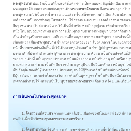
พระพุทธบาท
ย่อมจัดเป็น บริโภคเจดีย์แท้ เพราะเป็นพุทธบทวลัญช์อันเนื่องมาแต่พร
พระสถูปเจดีย์ สมควรจะยกย่องบูชาเป็น
พระมหาเจดียสถาน
จึงทรงพระกรุณาโปรดเ
พระพุทธบาทไว้เป็นการชั่วคราวก่อนแล้ว ครั้นเสด็จพระราชดำเนินกลับมายังราช
เจดียสถานเป็นการสำคัญ โปรดเกล้าฯ ให้สร้างพระมณฑป ยอดเดี่ยวสวม รอยพระ
อื่นๆ เช่น พระอุโบสถ พระวิหาร ให้เป็นที่สำหรับ พระภิกษุอยู่แรม เพื่อทำการบร
หนึ่ง โดยรอบรอยพระพุทธ บาทถวายเป็นพุทธเกษตรต่างพุทธบูชา บรรดากัลปนาผล ซึ
เป็น ค่าบำรุงรักษาพระมหาเจดียสถานที่พระพุทธบาท ทรงยกที่พุทธเกษตรส่วนนี้ให้
เรียกกันว่า
เมืองพระพุทธบาท
ขึ้นตรงต่อกรุงศรีอยุธยา โปรดเกล้าฯ ให้ชายฉกรรจ์
หน้าที่ราชการอย่างอื่นสิ้น ตั้งให้เป็นพวกขุนโขลนเป็น ข้าปฏิบัติบูชารักษาพ
บรรดาศักดิ์ประจำตำแหน่ง ผู้รักษาการ พระพุทธบาท หัวหน้าเป็นที่ขุนสัจจพันธ
รองลงมาเป็นที่ หมื่นสุวรรณปราสาท หมื่นแผ้วอากาศ หมื่นชินธาตุ หมื่นศรีสัปบุรุษ
นายทวารบาล 4 นาย เป็นที่หมื่นราชบำนาญทมุนิน หมื่นอินทรรักษา หมื่นบูชาเจดี
เก็บวัตถุสิ่งของที่มีผู้นำมาถวายเป็นพุทธบูชา ให้ผู้รักษาคลังเป็นที่ขุนอินทรพิทักษ์
มีผู้ประโคมยามประจำทั้งกลางวันกลางคืนเป็นพุทธบูชา ตั้งเป็นที่หมื่นสนั่นไพ
เทศกาลสำหรับให้มหาชนขึ้นไป
บูชารอยพระพุทธบาท
เดือน 3 ครั้ง 1 และเดือน 
การเดินทางไปวัดพระพุทธบาท
1. โดยรถยนต์ส่วนตัว
จากถนนพหลโยธิน เมื่อถึงช่วงกิโลเมตรที่ 136 มีทา
ตรงไป เพื่อเข้า
วัดพระพุทธบาทราชวรมหาวิหาร
2. โดยสาธารณะ
ใช้บริการรถตู้ กรุงเทพ-ลพบุรี สามารถขึ้นได้ที่หมอชิต