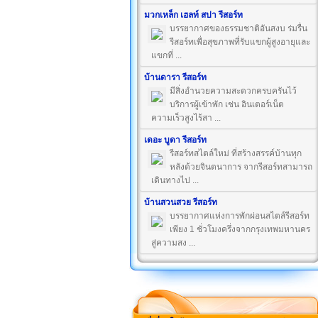
มวกเหล็ก เฮลท์ สปา รีสอร์ท
บรรยากาศของธรรมชาติอันสงบ ร่มรื่น
รีสอร์ทเพื่อสุขภาพที่รับแขกผู้สูงอายุและ
แขกที่ ...
บ้านดารา รีสอร์ท
มีสิ่งอำนวยความสะดวกครบครันไว้
บริการผู้เข้าพัก เช่น อินเตอร์เน็ต
ความเร็วสูงไร้สา ...
เดอะ บูดา รีสอร์ท
รีสอร์ทสไตล์ใหม่ ที่สร้างสรรค์บ้านทุก
หลังด้วยจินตนาการ จากรีสอร์ทสามารถ
เดินทางไป ...
บ้านสวนสวย รีสอร์ท
บรรยากาศแห่งการพักผ่อนสไตส์รีสอร์ท
เพียง 1 ชั่วโมงครึ่งจากกรุงเทพมหานคร
สู่ความสง ...