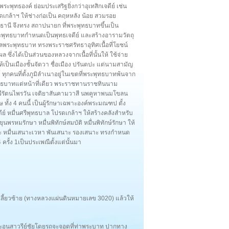
ะพุทธองค์ ย่อมประเสริฐยิ่งกว่าอุเทสิกเจดีย์ เช่น
กล้าฯ ให้ช่างก่อเป็น คฤหหลัง น้อย สวมรอย
ธานี จึงทรง สถาปนายก ที่พระพุทธบาทขึ้นเป็น
พุทธบาทกำหนดเป็นพุทธเจดีย์ และสร้างอารามวัตถุ
ิบาลพระพุทธบาท ทรงพระราชศรัทธาอุทิศเนื้อที่โยชน์
่งได้เป็นส่วนของหลวงจากเนื้อที่นั้นให้ ใช้จ่าย
เป็นเมืองชั้นจัตวา ชื่อเมือง ปรันตปะ แต่นามสามัญ
 ทุกคนที่ตั้งภูมิลำเนาอยู่ในเขตที่พระพุทธบาทพ้นจาก
ระพุทธบาทแต่หน้าที่เดียว พระราชทานราชทินนาม
์คีรีรัตนไพรวัน เจติยาสันคามวาสี นพคูหาพนมโขลน
 ทั้ง 4 คนนี้ เป็นผู้รักษาเฉพาะองค์พระมณฑป ตั้ง
ย์ หมื่นศรีพุทธบาล โปรดเกล้าฯ ให้สร้างคลังสำหรับ
 ขุนพรหมรักษา หมื่นพิทักษ์สมบัติ หมื่นพิทักษ์รักษา ให้
เราะ หมื่นเสนาะเวหา พันเสนาะ รองเสนาะ ทรงกำหนด
4 ครั้ง 1เป็นประเพณีตั้งแต่นั้นมา
งเลี้ยวซ้าย (ทางหลวงแผ่นดินหมายเลข 3020) แล้วให้
 และอนุสาวรีย์ชัยโดยรถจะจอดที่ท่าพระบาท ปากทาง