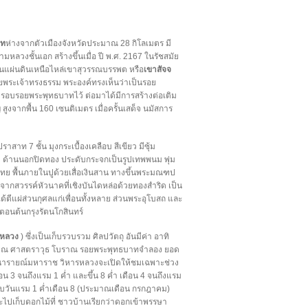
าท
ห่างจากตัวเมืองจังหวัดประมาณ 28 กิโลเมตร มี
ลวงชั้นเอก สร้างขึ้นเมื่อ ปี พ.ศ. 2167 ในรัชสมัย
้บนแผ่นดินเหนือไหล่เขาสุวรรณบรรพต หรือ
เขาสัจจ
ัยพระเจ้าทรงธรรม พระองค์ทรงเห็นว่าเป็นรอย
อบรอยพระพุทธบาทไว้ ต่อมาได้มีการสร้างต่อเติม
สูงจากพื้น 160 เซนติเมตร เมื่อครั้นเสด็จ นมัสการ
าท 7 ชั้น มุงกระเบื้องเคลือบ สีเขียว มีซุ้ม
ง ด้านนอกปิดทอง ประดับกระจกเป็นรูปเทพพนม พุ่ม
ทย พื้นภายในปูด้วยเสื่อเงินสาน ทางขึ้นพระมณฑป
จากสวรรค์หัวนาคที่เชิงบันไดหล่อด้วยทองสำริด เป็น
้ตีแผ่ส่วนกุศลแก่เพื่อนทั้งหลาย ส่วนพระอุโบสถ และ
อนต้นกรุงรัตนโกสินทร์
รหลวง
) ซึ่งเป็นเก็บรวบรวม ศิลปวัตถุ อันมีค่า อาทิ
โบราณ ศาสตราวุธ โบราณ รอยพระพุทธบาทจำลอง ยอด
นารายณ์มหาราช วิหารหลวงจะเปิดให้ชมเฉพาะช่วง
 เดือน 3 จนถึงแรม 1 ค่ำ และขึ้น 8 ค่ำ เดือน 4 จนถึงแรม
กับวันแรม 1 ค่ำเดือน 8 (ประมาณเดือน กรกฎาคม)
ไปเก็บดอกไม้ที่ ชาวบ้านเรียกว่าดอกเข้าพรรษา