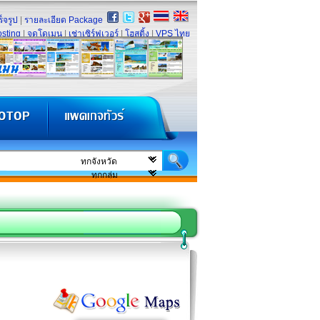
็จรูป
|
รายละเอียด Package
sting
|
จดโดเมน
|
เช่าเซิร์ฟเวอร์
|
โฮสติ้ง
|
VPS ไทย