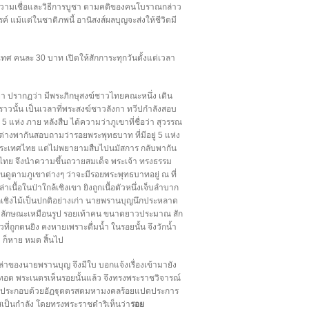
 ความเชื่อและวิธีการบูชา ตามคติของคนโบราณกล่าว
รค์ แม้แต่ในชาติภพนี้ อานิสงส์ผลบุญจะส่งให้ชีวิตมี
เทศ คนละ 30 บาท เปิดให้สักการะทุกวันตั้งแต่เวลา
า ปรากฏว่า มีพระภิกษุสงฆ์ชาวไทยคณะหนึ่ง เดิน
วนั้น เป็นเวลาที่พระสงฆ์ชาวลังกา ทวีปกำลังสอบ
 แห่ง ภาย หลังสืบ ได้ความว่าภูเขาที่ชื่อว่า สุวรรณ
ต่างพากันสอบถามว่ารอยพระพุทธบาท ที่มีอยู่ 5 แห่ง
่ในประเทศไทย แต่ไม่พยายามสืบไปนมัสการ กลับพากัน
ทศไทย จึงนำความขึ้นถวายสมเด็จ พระเจ้า ทรงธรรม
้นดูตามภูเขาต่างๆ ว่าจะมีรอยพระพุทธบาทอยู่ ณ ที่
นื้อในป่าใกล้เชิงเขา ยิงถูกเนื้อตัวหนึ่งเจ็บลำบาก
กจากเชิงไม้เป็นปกติอย่างเก่า นายพรานบุญนึกประหลาด
ลา มีลักษณะเหมือนรูป รอยเท้าคน ขนาดยาวประมาณ สัก
ี่ถูกตนยิง คงหายเพราะดื่มน้ำ ในรอยนั้น จึงวักน้ำ
ว ก็หาย หมด สิ้นไป
ล่าของนายพรานบุญ จึงมีใบ บอกแจ้งเรื่องเข้ามายัง
น ทอด พระเนตรเห็นรอยนั้นแล้ว จึงทรงพระราชวิจารณ์
กร ประกอบด้วยอัฏฐุตตรสตมหามงคลร้อยแปดประการ
สเป็นกำลัง โดยทรงพระราชดำริเห็นว่า
รอย