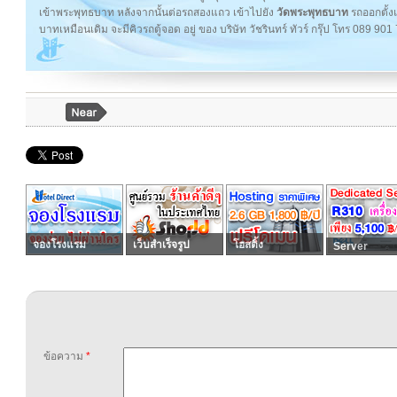
เข้าพระพุทธบาท หลังจากนั้นต่อรถสองแถว เข้าไปยัง
วัดพระพุทธบาท
รถออกตั้งแ
บาทเหมือนเดิม จะมีคิวรถตู้จอด อยู่ ของ บริษัท วัชรินทร์ ทัวร์ กรุ๊ป โทร 089 
จองโรงแรม
เว็บสำเร็จรูป
โฮสติ้ง
Server
ข้อความ
*