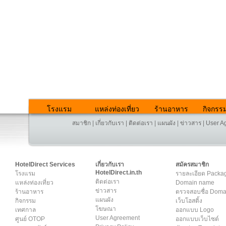
โรงแรม
แหล่งท่องเที่ยว
ร้านอาหาร
กิจกรร
สมาชิก
|
เกี่ยวกับเรา
|
ติดต่อเรา
|
แผนผัง
|
ข่าวสาร
|
User A
HotelDirect Services
เกี่ยวกับเรา
สมัครสมาชิก
HotelDirect.in.th
โรงแรม
รายละเอียด Packa
ติดต่อเรา
แหล่งท่องเที่ยว
Domain name
ข่าวสาร
ร้านอาหาร
ตรวจสอบชื่อ Dom
แผนผัง
กิจกรรม
เว็บโฮสติ้ง
โฆษณา
เทศกาล
ออกแบบ Logo
User Agreement
ศูนย์ OTOP
ออกแบบเว็บไซต์