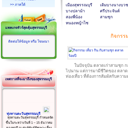
>> ภาคใต้
เมืองสุพรรณบุรี
เดิมบางนางบว
บางปลาม้า
ศรีประจันต์
สองพี่น้อง
สามชุก
หนองหญ้าไซ
แพคเกจทัวร์สุดคุ้มสุพรรณบุรี
กิจกรรม
ติดต่อให้ข้อมูล หรือ โฆษณา
ในปัจจุบัน ตลาดเก่าสามชุก กลั
ไปนาน แต่การมามีชีวิตของ ตลาดสาม
ท่องเที่ยว ที่ต้องการสัมผัสกับค
เทศกาลที่จะมาถึงของสุพรรณบุรี
ทุ่งทานตะวันสุพรรณบุรี
ทุ่งทานตะวันสุพรรณบุรี กำหนดจัด
ขึ้นในระหว่างวันที่ 1 – 15 ธันวาคม
ของทุกปี ณ ศูนย์พันธุ์พืชเพาะเลี้ยง