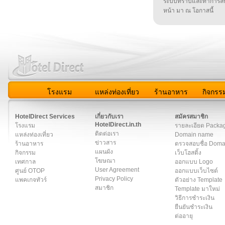
ระบบทราบและทำการลบ
หน้า มา ณ โอกาสนี้
โรงแรม
แหล่งท่องเที่ยว
ร้านอาหาร
กิจกรร
สมาชิก
|
เกี่ยวกับเรา
|
ติดต่อเรา
|
แผนผัง
|
ข่าวสาร
|
User A
HotelDirect Services
เกี่ยวกับเรา
สมัครสมาชิก
HotelDirect.in.th
โรงแรม
รายละเอียด Packa
ติดต่อเรา
แหล่งท่องเที่ยว
Domain name
ข่าวสาร
ร้านอาหาร
ตรวจสอบชื่อ Dom
แผนผัง
กิจกรรม
เว็บโฮสติ้ง
โฆษณา
เทศกาล
ออกแบบ Logo
User Agreement
ศูนย์ OTOP
ออกแบบเว็บไซต์
Privacy Policy
แพคเกจทัวร์
ตัวอย่าง Template
สมาชิก
Template มาใหม่
วิธีการชำระเงิน
ยืนยันชำระเงิน
ต่ออายุ