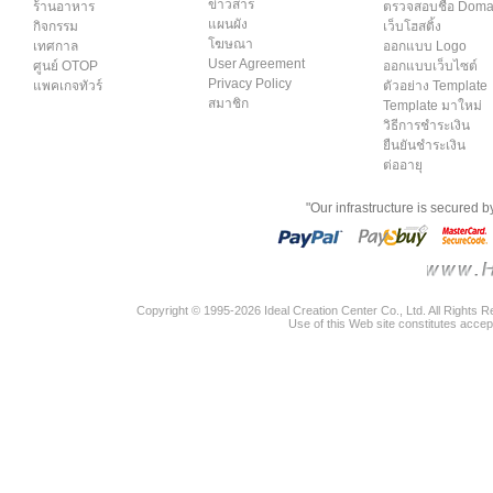
ข่าวสาร
ร้านอาหาร
ตรวจสอบชื่อ Dom
แผนผัง
กิจกรรม
เว็บโฮสติ้ง
โฆษณา
เทศกาล
ออกแบบ Logo
User Agreement
ศูนย์ OTOP
ออกแบบเว็บไซต์
Privacy Policy
แพคเกจทัวร์
ตัวอย่าง Template
สมาชิก
Template มาใหม่
วิธีการชำระเงิน
ยืนยันชำระเงิน
ต่ออายุ
"Our infrastructure is secured 
Copyright © 1995-2026 Ideal Creation Center Co., Ltd. All Rights 
Use of this Web site constitutes accep