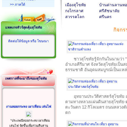
>> ภาคใต้
เมืองสุโขทัย
บ้านด่านลานห
กงไกรลาศ
ศรีสัชนาลัย
สวรรคโลก
ศรีนคร
แพคเกจทัวร์สุดคุ้มสุโขทัย
กิจกร
ติดต่อให้ข้อมูล หรือ โฆษณา
ชาวสุโขทัยรู้จักกันในนามว่า “เ
อำเภอคีรีมาศ จังหวัดสุโขทัยเป็นส
ธรรมชาติ อันอุดมสมบูรณ์เป็นแหล
เทศกาลที่จะมาถึงของสุโขทัย
อุทยานประวัติศาสตร์สุโขทัย 
ตามทางหลวงแผ่นดินสายสุโขทัย-
งานลอยกระทง เผาเทียน เล่นไฟ
ตะวันตก 12 กิโลเมตร ถนนหลวงตั
ตก
“ประเพณีลอยกระทง เผาเทียน
เล่นไฟ จัดขึ้นเพื่อร่วมสืบสาน