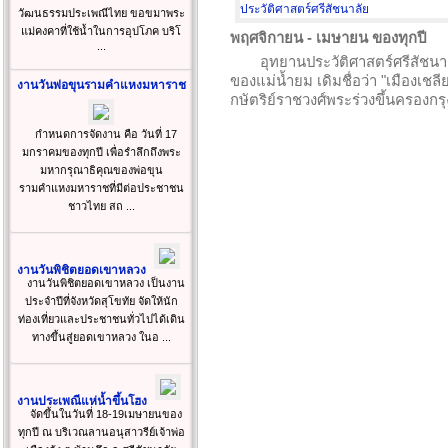
วัฒนธรรมประเพณีไทย ขอขมาพระ
แม่คงคาที่ใช้น้ำในการอุปโภค บริโ
พฤศจิกายน - เมษายน ของทุกปี
...
อุทยานประวัติศาสตร์ศรีสัชนาลั
ของแม่น้ำยม เดิมชื่อว่า "เมืองเชลีย
งานวันพ่อขุนรามคำแหงมหาราช
กษัตริย์ราชวงศ์พระร่วงขึ้นครองกรุ
กำหนดการจัดงาน คือ วันที่ 17
มกราคมของทุกปี เพื่อรำลึกถึงพระ
มหากรุณาธิคุณของพ่อขุน
รามคำแหงมหาราชที่มีต่อประชาชน
ชาวไทย สถ ...
งานวันพิชิตยอดเขาหลวง
งานวันพิชิตยอดเขาหลวง เป็นงาน
ประจำปีที่จังหวัดสุโขทัย จัดให้นัก
ท่องเที่ยวและประชาชนทั่วไปได้เดิน
ทางขึ้นสู่ยอดเขาหลวง ในอ ...
งานประเพณีแห่น้ำขึ้นโฮง
จัดขึ้นในวันที่ 18-19เมษายนของ
ทุกปี ณ บริเวณลานอนุสาวรีย์เจ้าพ่อ