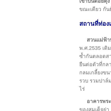
เขาบนดอยตุง
ขณะเดียว กัน
สถานที่ท่อง
สวนแม่ฟ้
พ.ศ.2535 เดิม
ซ้ำกันตลอดสา
ยืนต่อตัวที่ก
กลมเกลี้ยงขนา
รวบ รวมปาล์มไ
ไร่
อาคารพระ
ของสมเด็จย่า 