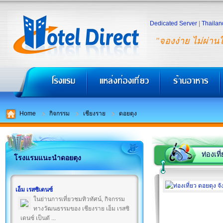
Dedicated Server
|
Thailan
"จองง่าย ไม่ผ่าน
Home
กิจกรรม
เชียงราย
ดอยตุง
ท่องเที
โรงแรมแนะนำดอยตุง
เอ็ม เรสซิเดนซ์
ในย่านการเที่ยวชมทิวทัศน์, กิจกรรม
ทางวัฒนธรรมของ เชียงราย เอ็ม เรสซิ
เดนซ์ เป็นตั ...