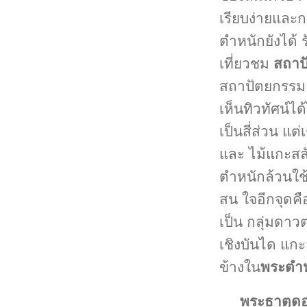
เรียบง่ายและ
ตำหนักยังได้ 
เที่ยวชม
สถาป
สถาปัตยกรรม
เห็นทิวทัศน์ไ
เป็นสี่ส่วน แ
และ ไม้แกะสล
ตำหนักล้วนใช้ไ
สน ใจอีกจุดค
เป็น กลุ่มดาวต
เชิงบันได แก
ข้างใน
พระตำห
พระธาตุดอ