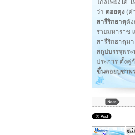
ไกลเพียงใด ให
ว่า
ดอยตุง
(คำ
สารีริกธาตุ
ดัง
รายมหาราช แ
สารีริกธาตุมา
สถูปบรรจุพระบ
ประการ ตั้งคู่
ขึ้นดอยบูชาพ