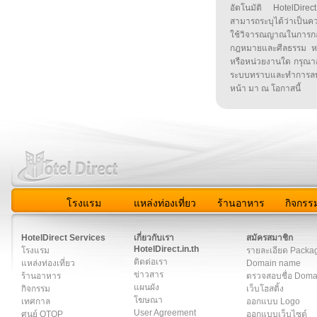
อัตโนมัติ HotelDirect
สามารถระบุได้ว่าเป็นความ
ใช้วิจารณญาณในการก
กฎหมายและศีลธรรม หรือ
หรือหน่วยงานใด กรุณาส่ง
ระบบทราบและทำการลบ
หน้า มา ณ โอกาสนี้
โรงแรม
แหล่งท่องเที่ยว
ร้านอาหาร
กิจกรร
สมาชิก
|
เกี่ยวกับเรา
|
ติดต่อเรา
|
แผนผัง
|
ข่าวสาร
|
User A
HotelDirect Services
เกี่ยวกับเรา
สมัครสมาชิก
HotelDirect.in.th
โรงแรม
รายละเอียด Packa
ติดต่อเรา
แหล่งท่องเที่ยว
Domain name
ข่าวสาร
ร้านอาหาร
ตรวจสอบชื่อ Dom
แผนผัง
กิจกรรม
เว็บโฮสติ้ง
โฆษณา
เทศกาล
ออกแบบ Logo
User Agreement
ศูนย์ OTOP
ออกแบบเว็บไซต์