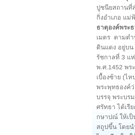
ปูชนียสถานที่
กิ่งอำเภอ แม่
ธาตุองค์พระธา
เมตร ตามตำนาน
ดินแดง อยู่บ
รัชกาลที่ 3 แ
พ.ศ.1452 พร
เบื้องซ้าย (
พระพุทธองค์ว่
บรรจุ พระบรม
ศรัทธา ได้เ
กษาปณ์ ให้เป
สถูปขึ้น โดย