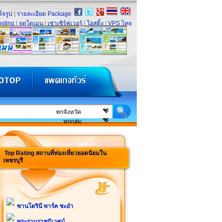
็จรูป
|
รายละเอียด Package
sting
|
จดโดเมน
|
เช่าเซิร์ฟเวอร์
|
โฮสติ้ง
|
VPS ไทย
Top Rating สถานที่ท่องเที่ยวยอดนิยมใน
เพชรบุรี
ซานโตรินี พาร์ค ชะอำ
พระรามราชนิเวศน์