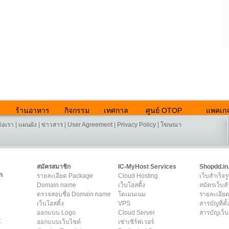
ร้านอาหาร
กิจกรรม
เทศกาล
ศูนย์ OTOP
แพคเกจ
ต่อเรา
|
แผนผัง
|
ข่าวสาร
|
User Agreement
|
Privacy Policy
|
โฆษณา
สมัครสมาชิก
IC-MyHost Services
Shopdd.in
h
รายละเอียด Package
Cloud Hosting
เว็บสำเร็จร
Domain name
เว็บโฮสติ้ง
สมัครเว็บสำ
ตรวจสอบชื่อ Domain name
โดเมนเนม
รายละเอียด
เว็บโฮสติ้ง
VPS
สารบัญที่ตั้
ออกแบบ Logo
Cloud Server
สารบัญเว็บ
t
ออกแบบเว็บไซต์
เช่าเซิร์ฟเวอร์