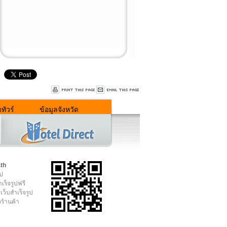
ทัวร์
ข้อมูลจังหวัด
.th
ูป
เร็จรูปฟรี
เว็บสำเร็จรูป
งร้านค้า