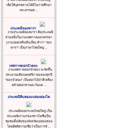
เพื่อให้บุตรหลานได้มีโอกาสศึกษา
พระธรรมค ...
ประเพณีจองพารา
งานประเพณีจองพารา คือประเพณี
ส่วนหนึ่งในงานเทศกาลออกพรรษา
(งานปอยเหลินสิบเอ็ด) คำว่า “จอง
พารา” เป็นภาษาไทยใหญ ...
เทศกาลดอกบัวตอง
งานเทศกาลดอกบัวตอง จะจัดขึ้น
ประมาณเดือนพฤศจิกายนของทุกปี
“ดอกบัวตอง” เป็นดอกไม้ป่าสีเหลือง
คล้ายดอกทานตะวันแต ...
ประเพณีสิบสองมนล่องผ่องไต
ประเพณีลอยกระทงไทยใหญ่ เป็น
ประเพณีเก่าแก่ของชาวไตซึ่งเป็น
ชุมชนดั้งเดิมของจังหวัดแม่ฮ่องสอน
โดยมีคติความเชื่อว่าเป็นการจั ...