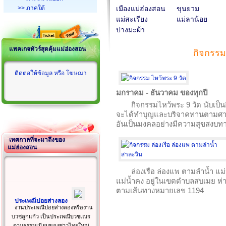
>> ภาคใต้
เมืองแม่ฮ่องสอน
ขุนยวม
แม่สะเรียง
แม่ลาน้อย
ปางมะผ้า
แพคเกจทัวร์สุดคุ้มแม่ฮ่องสอน
กิจกรรม
ติดต่อให้ข้อมูล หรือ โฆษณา
มกราคม - ธันวาคม ของทุกปี
กิจกรรมไหว้พระ 9 วัด นับเป็
จะได้ทำบุญและบริจาคทานตามศาสนส
อันเป็นมงคลอย่างมีความสุขสงบทาง
เทศกาลที่จะมาถึงของ
แม่ฮ่องสอน
ล่องเรือ ล่องแพ ตามลำน้ำ แม่
แม่น้ำคง อยู่ในเขตตำบลสบเมย ห
ตามเส้นทางหมายเลข 1194
ประเพณีปอยส่างลอง
งานประเพณีปอยส่างลองหรืองาน
บวชลูกแก้ว เป็นประเพณีบวชเณร
ตามธรรมเนียมของชาวไทยใหญ่