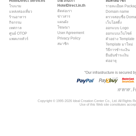
HotelDirect Services
เกี่ยวกับเรา
สมัครสมาชิก
HotelDirect.in.th
โรงแรม
รายละเอียด Packa
ติดต่อเรา
แหล่งท่องเที่ยว
Domain name
ข่าวสาร
ร้านอาหาร
ตรวจสอบชื่อ Dom
แผนผัง
กิจกรรม
เว็บโฮสติ้ง
โฆษณา
เทศกาล
ออกแบบ Logo
User Agreement
ศูนย์ OTOP
ออกแบบเว็บไซต์
Privacy Policy
แพคเกจทัวร์
ตัวอย่าง Template
สมาชิก
Template มาใหม่
วิธีการชำระเงิน
ยืนยันชำระเงิน
ต่ออายุ
"Our infrastructure is secured 
Copyright © 1995-2026 Ideal Creation Center Co., Ltd. All Rights 
Use of this Web site constitutes accep