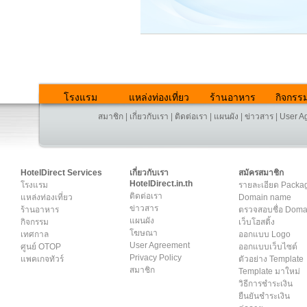
โรงแรม
แหล่งท่องเที่ยว
ร้านอาหาร
กิจกรร
สมาชิก
|
เกี่ยวกับเรา
|
ติดต่อเรา
|
แผนผัง
|
ข่าวสาร
|
User A
HotelDirect Services
เกี่ยวกับเรา
สมัครสมาชิก
HotelDirect.in.th
โรงแรม
รายละเอียด Packa
ติดต่อเรา
แหล่งท่องเที่ยว
Domain name
ข่าวสาร
ร้านอาหาร
ตรวจสอบชื่อ Dom
แผนผัง
กิจกรรม
เว็บโฮสติ้ง
โฆษณา
เทศกาล
ออกแบบ Logo
User Agreement
ศูนย์ OTOP
ออกแบบเว็บไซต์
Privacy Policy
แพคเกจทัวร์
ตัวอย่าง Template
สมาชิก
Template มาใหม่
วิธีการชำระเงิน
ยืนยันชำระเงิน