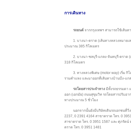
การเดินทาง
รถยนต์
จากกรุงเทพฯ สามารถใช้เส้นทาง
1. บางนา-ตราด (เส้นทางหลวงหมายเลข 
ประมาณ 385 กิโลเมตร
2. บางนา-ชลบุรี-แกลง-จันทบุรี-ตรา
318 กิโลเมตร
3. ทางหลวงพิเศษ (motor way) เริ่ม กิ
รามคำแหง และมาออกที่เส้นทางบ้านบึง-แกลง
รถโดยสารประจำทาง
มีทั้งรถธรรมดา
ออก (เอกมัย) ถนนสุขุมวิท รถโดยสารปรับอากา
ทางประมาณ 5 ชั่วโมง
นอกจากนั้นยังมีบริษัทเดินรถเอกชนที่วิ่ง
2237, 0 2391 4164 สาขาตราด โทร. 0 3951 
สาขาตราด โทร. 0 3951 1587 และ ศุภรัตน์ ทั
ตราด โทร. 0 3951 1481