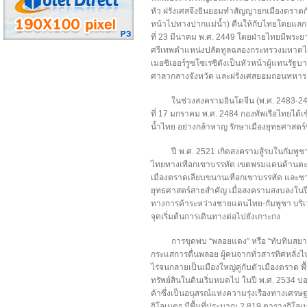
หัว ฝรั่งเศสจึงยินยอมทำสัญญายกเมืองตราดกั
หน้าไปทางปากแม่น้ำ) คืนให้กับไทยโดยแลกเป
ที่ 23 มีนาคม พ.ศ. 2449 โดยฝ่ายไทยมีพระ
ศรีเทพตำแหน่งปลัดทูลฉลองกระทรวงมหาดไทยเ
เมอซิเออร์รูซโซเรซิดังเป็นหัวหน้าผู้แทนรัฐบ
ศาลากลางจังหวัด และฝรั่งเศสยอมถอนทหารออ
ในช่วงสงครามอินโดจีน (พ.ศ. 2483-248
ที่ 17 มกราคม พ.ศ. 2484 กองทัพเรือไทยได้เข้า
น้ำไทย อย่างกล้าหาญ รักษาเมืองยุทธศาสตร์ที
ปี พ.ศ. 2521 เกิดสงครามสู้รบในกัมพ
ไทยทางเทือกเขาบรรทัด เขตพรมแดนด้านตะ
เมืองตราดเลียบขนานเทือกเขาบรรทัด และชาย
ยุทธศาสตร์สายสำคัญ เมื่อสงครามสงบลงในปี 
ทางการค้าระหว่างชายแดนไทย-กัมพูชา บร
จุดเริ่มต้นการเดินทางต่อไปยังเกาะกง
การขุดพบ “พลอยแดง” หรือ “ทับทิมสยาม”
กระแสการตื่นพลอย ผู้คนจากทั่วสารทิศหลั่งไห
ไร่จนกลายเป็นเมืองใหญ่คู่กับตัวเมืองตราด พื้น
ทรัพย์สินในดินเริ่มหมดไป ในปี พ.ศ. 2534 บ่อ
ค้าซึ่งเป็นอนุสรณ์แห่งความรุ่งเรืองทางเศรษ
กิโลเมตร มีพื้นที่ประมาณ 2,819 ตารางกิ