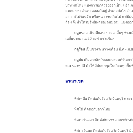
ประเทศไทย แบ่งการปกครองออกเป็น 7 อำเภอ
แหลมงอบ อำเภอคลองใหญ่ อำเภอบ่อไร่ อำเภ
อากาศไม่ร้อนจัด หรือหนาวจนเกินไป แต่มีฝน
ล้อม จึงทำให้รับอิทธิพลของลมมรสุม แบ่งออก
ฤดูหนาว
เป็นเพียงระยะเวลาสั้นๆ ช่วง
เฉลี่ยประมาณ 20 องศาเซลเซียส
ฤดูร้อน
เป็นช่วงระหว่างเดือน มี.ค.-เม.
ฤดูฝน
เกิดจากอิทธิพลลมมรสุมตัวันตกเฉ
ต.ค ของทุกปี ทำให้มีฝนตกชุกในเกือบทุกพื้นท
อาณาเขต
ทิศเหนือ ติดต่อกับจังหวัดจันทบุรี แล
ทิศใต้ ติดต่อกับอ่าวไทย
ทิศตะวันออก ติดต่อกับราชอาณาจักรกัม
ทิศตะวันตก ติดต่อกับจังหวัดจันทบุรี มี