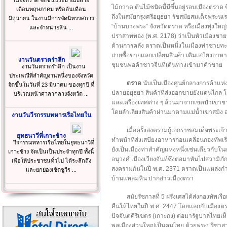
เมืองตราด จัดขึ้นประมาณปลาย
ไม้กวาด ต้นไม้ชนิดนี้มีขึ้นอยู่รอบเมืองตราด
เดือนพฤษภาคม หรือต้นเดือน
ถึงในสมัยกรุงศรีอยุธยา รัชสมัยสมเด็จพระน
มิถุนายน ในงานมีการจัดนิทรรศการ
“บ้านบางพระ” จังหวัดตราด หรือเมืองทุ่งใหญ
และจำหน่ายสิน ...
ปราสาททอง (พ.ศ. 2178) ว่าเป็นหัวเมืองชายทะ
ด้านการคลัง ตราดเป็นหนึ่งในเมืองท่าชายทะเล
ถ่ายซื้อขายแลกเปลี่ยนสินค้า เติมเสบียงอาหาร
งานวันตราดรำลึก
ชุมชนพ่อค้าชาวจีนที่เดินทางเข้ามาค้าขาย
งานวันตราดรำลึก เป็นงาน
ประเพณีที่สำคัญงานหนึ่งของจังหวัด
ตราด
นับเป็นเมืองศูนย์กลางการค้าแห่ง
จัดขึ้นในวันที่ 23 มีนาคม ของทุกปี ที่
ปลายอยุธยา สินค้าที่ส่งออกขายยังแดนไกล โ
บริเวณหน้าศาลากลางจังหวัด ...
และเครื่องเทศต่าง ๆ ล้วนมาจากเขตป่าเขาช
โดยลำเลียงสินค้าผ่านมาตามแม่น้ำเขาสมิง 
งานวันวีรกรรมทหารเรือไทยใน
เมื่อครั้งสงครามกู้เอกราชสมเด็จพระเ
ยุทธนาวีที่เกาะช้าง
ทำหน้าที่ส่งเสบียงอาหารก่อนเคลื่อนกองทัพเร
วีรกรรมทหารเรือไทยในยุทธนาวีที่
ยังเป็นเมืองท่าสำคัญแห่งหนึ่งเช่นเดียวกับใน
เกาะช้าง จัดเป็นเป็นประจำทุกปี ทั้งนี้
อนุวงศ์ เมืองเวียงจันท์ซึ่งต่อมาหันไปสวาม
เพื่อให้ประชาชนทั่วไป ได้ระลึกถึง
สงครามกันในปี พ.ศ. 2371 ตราดเป็นแหล่งกำลั
และยกย่องเชิดชูวีร ...
บ้านแหลมหิน ปากอ่าวเมืองตรา
สมัยรัชกาลที่ 5 ฝรั่งเศสได้ส่งกองทัพเรื
คืนให้ไทยในปี พ.ศ. 2447 โดยแลกกับเมืองตรา
ปัจจันตคีรีเขตร (เกาะกง) ต่อมารัฐบาลไทย
พลเมืองส่วนใหญ่เป็นคนไทย ด้วยพระปรีชาส