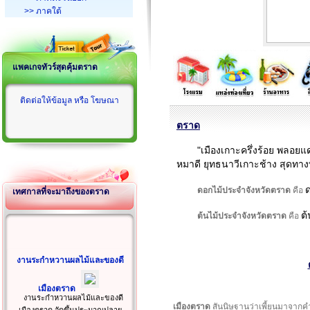
>> ภาคใต้
แพคเกจทัวร์สุดคุ้มตราด
ติดต่อให้ข้อมูล หรือ โฆษณา
ตราด
"เมืองเกาะครึ่งร้อย พลอ
หมาดี ยุทธนาวีเกาะช้าง สุดทาง
ดอกไม้ประจำจังหวัดตราด
คือ
เทศกาลที่จะมาถึงของตราด
ต
ต้นไม้ประจำจังหวัดตราด
คือ
งานระกำหวานผลไม้และของดี
เมืองตราด
งานระกำหวานผลไม้และของดี
เมืองตราด
สันนิษฐานว่าเพี้ยนมาจากคำว่