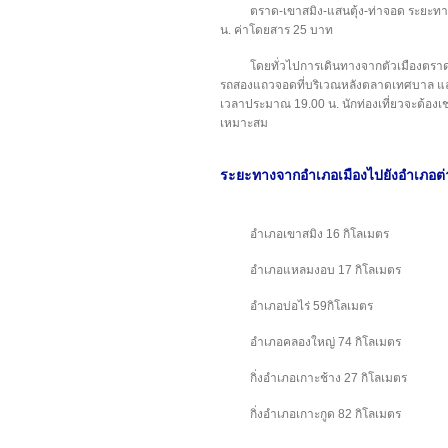
ตราด-เขาสมิง-แสนตุ้ง-ท่าจอด ระยะทา
น. ค่าโดยสาร 25 บาท
โดยทั่วไปการเดินทางจากตัวเมืองตราด
รถสองแถวจอดที่บริเวณหลังตลาดเทศบาล และ
เวลาประมาณ 19.00 น. นักท่องเที่ยวจะต้อ
เหมาะสม
ระยะทางจากอำเภอเมืองไปยังอำเภอต่
อำเภอเขาสมิง 16 กิโลเมตร
อำเภอแหลมงอบ 17 กิโลเมตร
อำเภอบ่อไร่ 59กิโลเมตร
อำเภอคลองใหญ่ 74 กิโลเมตร
กิ่งอำเภอเกาะช้าง 27 กิโลเมตร
กิ่งอำเภอเกาะกูด 82 กิโลเมตร