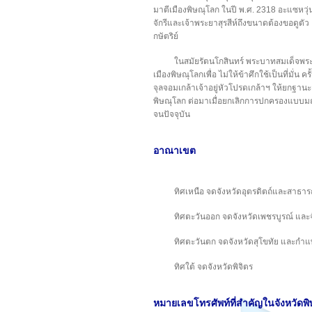
มาตีเมืองพิษณุโลก ในปี พ.ศ. 2318 อะแซหวุ่น
จักรีและเจ้าพระยาสุรสีห์ถึงขนาดต้องขอดูตัว
กษัตริย์
ในสมัยรัตนโกสินทร์ พระบาทสมเด็จพระ
เมืองพิษณุโลกเพื่อ ไม่ให้ข้าศึกใช้เป็นที่มั่น
จุลจอมเกล้าเจ้าอยู่หัวโปรดเกล้าฯ ให้ยกฐา
พิษณุโลก ต่อมาเมื่อยกเลิกการปกครองแบบมณ
จนปัจจุบัน
อาณาเขต
ทิศเหนือ จดจังหวัดอุตรดิตถ์และสา
ทิศตะวันออก จดจังหวัดเพชรบูรณ์ และ
ทิศตะวันตก จดจังหวัดสุโขทัย และกำ
ทิศใต้ จดจังหวัดพิจิตร
หมายเลขโทรศัพท์ที่สำคัญในจังหวัดพ