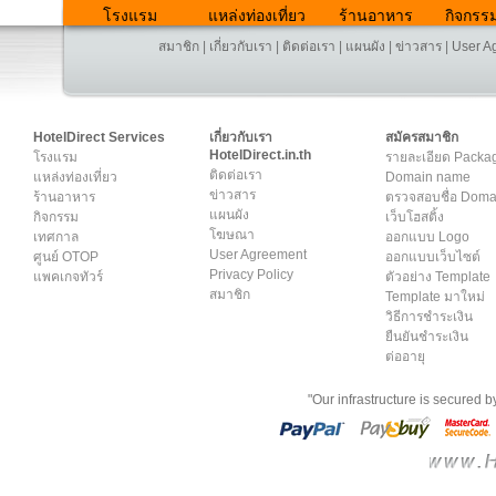
โรงแรม
แหล่งท่องเที่ยว
ร้านอาหาร
กิจกรร
สมาชิก
|
เกี่ยวกับเรา
|
ติดต่อเรา
|
แผนผัง
|
ข่าวสาร
|
User A
HotelDirect Services
เกี่ยวกับเรา
สมัครสมาชิก
HotelDirect.in.th
โรงแรม
รายละเอียด Packa
ติดต่อเรา
แหล่งท่องเที่ยว
Domain name
ข่าวสาร
ร้านอาหาร
ตรวจสอบชื่อ Dom
แผนผัง
กิจกรรม
เว็บโฮสติ้ง
โฆษณา
เทศกาล
ออกแบบ Logo
User Agreement
ศูนย์ OTOP
ออกแบบเว็บไซต์
Privacy Policy
แพคเกจทัวร์
ตัวอย่าง Template
สมาชิก
Template มาใหม่
วิธีการชำระเงิน
ยืนยันชำระเงิน
ต่ออายุ
"Our infrastructure is secured 