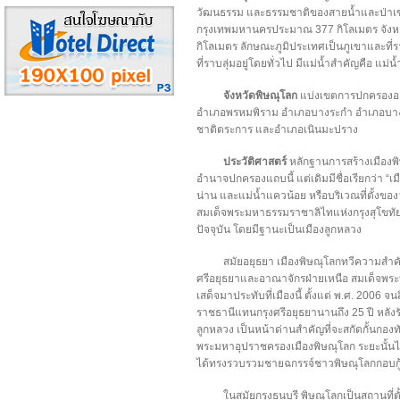
วัฒนธรรม และธรรมชาติของสายน้ำและป่าเขาที
กรุงเทพมหานครประมาณ 377 กิโลเมตร จังหว
กิโลเมตร ลักษณะภูมิประเทศเป็นภูเขาและที่
ที่ราบลุ่มอยู่โดยทั่วไป มีแม่น้ำสำคัญคือ แม่
จังหวัดพิษณุโลก
แบ่งเขตการปกครองออก
อำเภอพรหมพิราม อำเภอบางระกำ อำเภอบางก
ชาติตระการ และอำเภอเนินมะปราง
ประวัติศาสตร์
หลักฐานการสร้างเมืองพิ
อำนาจปกครองแถบนี้ แต่เดิมมีชื่อเรียกว่า “เมื
น่าน และแม่น้ำแควน้อย หรือบริเวณที่ตั้งของ
สมเด็จพระมหาธรรมราชาลิไทแห่งกรุงสุโขทัย ได
ปัจจุบัน โดยมีฐานะเป็นเมืองลูกหลวง
สมัยอยุธยา เมืองพิษณุโลกทวีความสำคั
ศรีอยุธยาและอาณาจักรฝ่ายเหนือ สมเด็จพ
เสด็จมาประทับที่เมืองนี้ ตั้งแต่ พ.ศ. 2006 จ
ราชธานีแทนกรุงศรีอยุธยานานถึง 25 ปี หลัง
ลูกหลวง เป็นหน้าด่านสำคัญที่จะสกัดกั้นกอ
พระมหาอุปราชครองเมืองพิษณุโลก ระยะนั้นไ
ได้ทรงรวบรวมชายฉกรรจ์ชาวพิษณุโลกกอบกู้
ในสมัยกรุงธนบุรี พิษณุโลกเป็นสถานที่ตั้