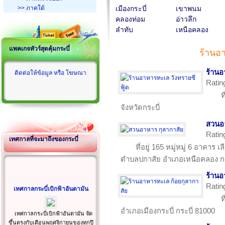
>> ภาคใต้
เมืองกระบี่
เขาพนม
คลองท่อม
อ่าวลึก
ลำทับ
เหนือคลอง
แพคเกจทัวร์สุดคุ้มกระบี่
ร้านอา
ร้านอ
ติดต่อให้ข้อมูล หรือ โฆษณา
Ratin
ท
จังหวัดกระบี่
สวนอา
Ratin
เทศกาลที่จะมาถึงของกระบี่
ที่อยู่ 165 หมู่หมู่ 6 อา
ตำบลปกาสัย อำเภอเหนือคลอง กร
ร้านอ
Ratin
เทศกาลกระบี่เบิกฟ้าอันดามัน
ท
อำเภอเมืองกระบี่ กระบี่ 81000
เทศกาลกระบี่เบิกฟ้าอันดามัน จัด
ขึ้นตรงกับเดือนพฤศจิกายนของทุกปี