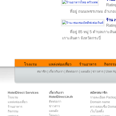
Ratin
ที่อยู่ ถนนเพชรเกษม อำเภอเม
ร้าน 
Ratin
ที่อยู่ 85 หมู่ 5 ตำบลเกาะลั
เกาะลันตา จังหวัดกระบี่
โรงแรม
แหล่งท่องเที่ยว
ร้านอาหาร
กิจกรร
สมาชิก
|
เกี่ยวกับเรา
|
ติดต่อเรา
|
แผนผัง
|
ข่าวสาร
|
User A
HotelDirect Services
เกี่ยวกับเรา
สมัครสมาชิก
HotelDirect.in.th
โรงแรม
รายละเอียด Packa
ติดต่อเรา
แหล่งท่องเที่ยว
Domain name
ข่าวสาร
ร้านอาหาร
ตรวจสอบชื่อ Dom
แผนผัง
กิจกรรม
เว็บโฮสติ้ง
โฆษณา