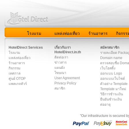
โรงแรม
แหล่งท่องเที่ยว
ร้านอาหาร
กิจกรร
สมาชิก
|
เกี่ยวกับเรา
|
ติดต่อเรา
|
แผนผัง
|
ข่าวสาร
|
User A
HotelDirect Services
เกี่ยวกับเรา
สมัครสมาชิก
HotelDirect.in.th
โรงแรม
รายละเอียด Packa
ติดต่อเรา
แหล่งท่องเที่ยว
Domain name
ข่าวสาร
ร้านอาหาร
ตรวจสอบชื่อ Dom
แผนผัง
กิจกรรม
เว็บโฮสติ้ง
โฆษณา
เทศกาล
ออกแบบ Logo
User Agreement
ศูนย์ OTOP
ออกแบบเว็บไซต์
Privacy Policy
แพคเกจทัวร์
ตัวอย่าง Template
สมาชิก
Template มาใหม่
วิธีการชำระเงิน
ยืนยันชำระเงิน
ต่ออายุ
"Our infrastructure is secured 