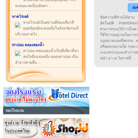
น่าสนใจสำหรับคนชอบเดินป่า เขา
หงอนนาคเป็นเส้นทา ...
ส่ง
หาดไร่เลย์
ข้อความที่ท่านได้อ่
หาดไร่เลย์เป็นสถานที่ท่องเที่ยวที่
อัตโนมัติ HotelDirect
ยอดนิยมอีกแห่งหนึ่งในจังหวัดกระบี่
สามารถระบุได้ว่าเป็นความ
บริเวณหาดไร ...
ใช้วิจารณญาณในการก
กฎหมายและศีลธรรม หรือ
ท่าปอม คลองสองน้ำ
หรือหน่วยงานใด กรุณาส่ง
ท่าปอม คลองสองน้ำเป็นที่เที่ยวที่น่า
ระบบทราบและทำการลบ
สนใจอีกแห่งหนึ่ง คลองท่าปอม เป็น
หน้า มา ณ โอกาสนี้
ลำธารสายสั้น ...
จองโรงแรม