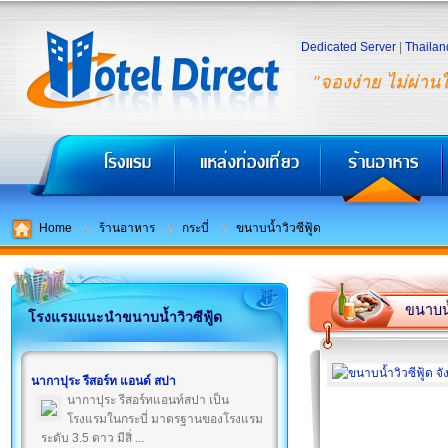
Dedicated Server
|
Thailan
"จองง่าย ไม่ผ่าน
Home
ร้านอาหาร
กระบี่
ขนาบน้ำวิวซีฟู้ด
ขนาบน้
โรงแรมแนะนำขนาบน้ำวิวซีฟู้ด
นากาปุระ รีสอร์ท แอนด์ สปา
นากาปุระ รีสอร์ทแอนท์สปา เป็น
โรงแรมในกระบี่ มาตรฐานของโรงแรม
ระดับ 3.5 ดาว มีสิ่ ...