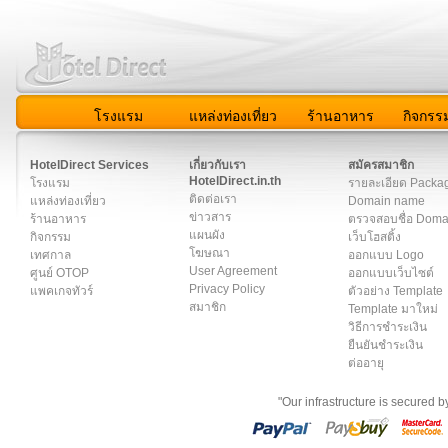
โรงแรม
แหล่งท่องเที่ยว
ร้านอาหาร
กิจกรร
สมาชิก
|
เกี่ยวกับเรา
|
ติดต่อเรา
|
แผนผัง
|
ข่าวสาร
|
User A
HotelDirect Services
เกี่ยวกับเรา
สมัครสมาชิก
HotelDirect.in.th
โรงแรม
รายละเอียด Packa
ติดต่อเรา
แหล่งท่องเที่ยว
Domain name
ข่าวสาร
ร้านอาหาร
ตรวจสอบชื่อ Dom
แผนผัง
กิจกรรม
เว็บโฮสติ้ง
โฆษณา
เทศกาล
ออกแบบ Logo
User Agreement
ศูนย์ OTOP
ออกแบบเว็บไซต์
Privacy Policy
แพคเกจทัวร์
ตัวอย่าง Template
สมาชิก
Template มาใหม่
วิธีการชำระเงิน
ยืนยันชำระเงิน
ต่ออายุ
"Our infrastructure is secured 