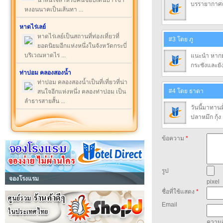
น่าสนใจสำหรับคนชอบเดินป่า เขา
บรรายากาศดี
หงอนนาคเป็นเส้นทา ...
หาดไร่เลย์
หาดไร่เลย์เป็นสถานที่ท่องเที่ยวที่
#3 โดย ภู
ยอดนิยมอีกแห่งหนึ่งในจังหวัดกระบี่
บริเวณหาดไร ...
แนะนำ หากมา
กระชังและยัง
ท่าปอม คลองสองน้ำ
ท่าปอม คลองสองน้ำเป็นที่เที่ยวที่น่า
#4 โดย ธาดา
สนใจอีกแห่งหนึ่ง คลองท่าปอม เป็น
ลำธารสายสั้น ...
วันนี้มาทานม
ปลาหมึก กุ้ง
ข้อความ
*
รูป
จองโรงแรม
pixel
ชื่อที่ใช้แสดง
*
Email
ความล