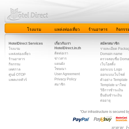
โรงแรม
แหล่งท่องเที่ยว
ร้านอาหาร
กิจกรร
สมาชิก
|
เกี่ยวกับเรา
|
ติดต่อเรา
|
แผนผัง
|
ข่าวสาร
|
User A
HotelDirect Services
เกี่ยวกับเรา
สมัครสมาชิก
HotelDirect.in.th
โรงแรม
รายละเอียด Packa
ติดต่อเรา
แหล่งท่องเที่ยว
Domain name
ข่าวสาร
ร้านอาหาร
ตรวจสอบชื่อ Dom
แผนผัง
กิจกรรม
เว็บโฮสติ้ง
โฆษณา
เทศกาล
ออกแบบ Logo
User Agreement
ศูนย์ OTOP
ออกแบบเว็บไซต์
Privacy Policy
แพคเกจทัวร์
ตัวอย่าง Template
สมาชิก
Template มาใหม่
วิธีการชำระเงิน
ยืนยันชำระเงิน
ต่ออายุ
"Our infrastructure is secured 