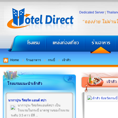
Dedicated Server
|
Thailan
"จองง่าย ไม่ผ่าน
Home
ร้านอาหาร
กระบี่
เจ้าสัว
เจ้าสัว
โรงแรมแนะนำเจ้าสัว
นากาปุระ รีสอร์ท แอนด์ สปา
นากาปุระ รีสอร์ทแอนท์สปา เป็น
โรงแรมในกระบี่ มาตรฐานของโรงแรม
ระดับ 3.5 ดาว มีสิ่ ...