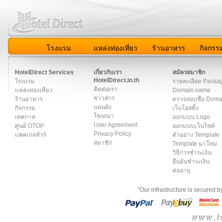
โรงแรม
แหล่งท่องเที่ยว
ร้านอาหาร
กิจกรร
สมาชิก
|
เกี่ยวกับเรา
|
ติดต่อเรา
|
แผนผัง
|
ข่าวสาร
|
User A
HotelDirect Services
เกี่ยวกับเรา
สมัครสมาชิก
HotelDirect.in.th
โรงแรม
รายละเอียด Packa
ติดต่อเรา
แหล่งท่องเที่ยว
Domain name
ข่าวสาร
ร้านอาหาร
ตรวจสอบชื่อ Dom
แผนผัง
กิจกรรม
เว็บโฮสติ้ง
โฆษณา
เทศกาล
ออกแบบ Logo
User Agreement
ศูนย์ OTOP
ออกแบบเว็บไซต์
Privacy Policy
แพคเกจทัวร์
ตัวอย่าง Template
สมาชิก
Template มาใหม่
วิธีการชำระเงิน
ยืนยันชำระเงิน
ต่ออายุ
"Our infrastructure is secured 