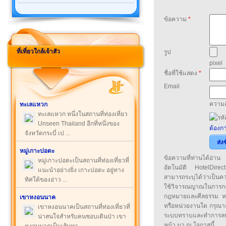
ข้อความ
*
ที่เที่ยวใกล้เจ้าสัว
รูป
pixel
ชื่อที่ใช้แสดง
*
Email
ความล
ทะเลแหวก
ทะเลแหวก หนึ่งในสถานที่ท่องเที่ยว
Unseen Thailand อีกที่หนึ่งของ
ต้องกา
จังหวัดกระบี่ เป ...
ส่ง
หมู่เกาะปอดะ
ข้อความที่ท่านได้อ่
หมู่เกาะปอดะเป็นสถานที่ท่องเที่ยวที่
อัตโนมัติ HotelDirect
แนะนำอย่างยิ่ง เกาะปอดะ อยู่ทาง
สามารถระบุได้ว่าเป็นความ
ทิศใต้ของอ่าว ...
ใช้วิจารณญาณในการก
กฎหมายและศีลธรรม หรือ
เขาหงอนนาค
หรือหน่วยงานใด กรุณาส่ง
เขาหงอนนาคเป็นสถานที่ท่องเที่ยวที่
ระบบทราบและทำการลบ
น่าสนใจสำหรับคนชอบเดินป่า เขา
หน้า มา ณ โอกาสนี้