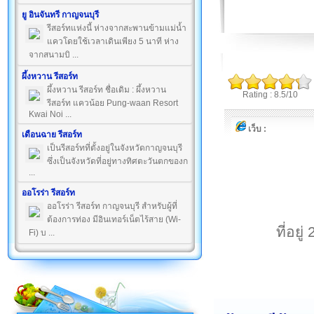
ยู อินจันทรี กาญจนบุรี
รีสอร์ทแห่งนี้ ห่างจากสะพานข้ามแม่น้ำ
แควโดยใช้เวลาเดินเพียง 5 นาที ห่าง
จากสนามบิ ...
ผึ้งหวาน รีสอร์ท
ผึ้งหวาน รีสอร์ท ชื่อเดิม : ผึ้งหวาน
Rating : 8.5/10
รีสอร์ท แควน้อย Pung-waan Resort
Kwai Noi ...
เว็บ :
เดือนฉาย รีสอร์ท
เป็นรีสอร์ทที่ตั้งอยู่ในจังหวัดกาญจนบุรี
ซึ่งเป็นจังหวัดที่อยู่ทางทิศตะวันตกของก
...
ออโรร่า รีสอร์ท
ออโรร่า รีสอร์ท กาญจนบุรี สำหรับผู้ที่
ต้องการท่อง มีอินเทอร์เน็ตไร้สาย (Wi-
ที่อย
Fi) บ ...