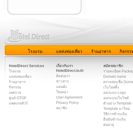
โรงแรม
แหล่งท่องเที่ยว
ร้านอาหาร
กิจกรร
สมาชิก
|
เกี่ยวกับเรา
|
ติดต่อเรา
|
แผนผัง
|
ข่าวสาร
|
User A
HotelDirect Services
เกี่ยวกับเรา
สมัครสมาชิก
HotelDirect.in.th
โรงแรม
รายละเอียด Packa
ติดต่อเรา
แหล่งท่องเที่ยว
Domain name
ข่าวสาร
ร้านอาหาร
ตรวจสอบชื่อ Dom
แผนผัง
กิจกรรม
เว็บโฮสติ้ง
โฆษณา
เทศกาล
ออกแบบ Logo
User Agreement
ศูนย์ OTOP
ออกแบบเว็บไซต์
Privacy Policy
แพคเกจทัวร์
ตัวอย่าง Template
สมาชิก
Template มาใหม่
วิธีการชำระเงิน
ยืนยันชำระเงิน
ต่ออายุ