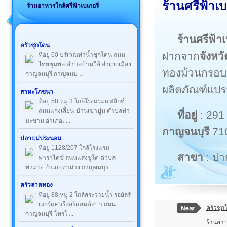
ร้านศรีฟ้าเบ
ร้านอาหารใกล้ศรีฟ้าเบเกอรี่
ร้านศรีฟ้าเ
ครัวชุกโดน
ฝากจาก
จังหว
ที่อยู่ 60 บริเวณท่าน้ำชุกโดน ถนน
ไชยชุมพล ตำบลบ้านใต้ อำเภอเมือง
ทองม้วนกรอบ,
กาญจนบุรี กาญจนบ ...
ผลิตภัณฑ์แปร
สาหะโภชนา
ที่อยู่ 58 หมู่ 3 ใกล้โรงแรมแฟลิกซ์
ถนนแก่งเสี้ยน-บ้านเขาปูน ตำบลท่า
ที่อยู่
: 291
มะขาม อำเภอเ ...
กาญจนบุรี
71
ปลาแม่ประนอม
ที่อยู่ 1128/207 ใกล้โรงแรม
สาขา
: ป
พาราไดซ์ ถนนแสงชูโต ตำบล
ท่าม่วง อำเภอท่าม่วง กาญจนบุร ...
ครัวลาดทอง
ที่อยู่ 88 หมู่ 2 ใกล้สระว่ายน้ำ รอยัลริ
เวอร์แควรีสอร์แอนด์สปา ถนน
ครัวชุก
กาญจนบุรี-โทรโ ...
ร้านอาปา