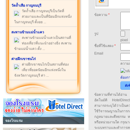
วัดถ้ำเสือ กาญจนบุรี
วัดถ้ำเสือ กาญจนบุรีเป็นวัดที่
ข้อความ
*
สวยงามและเป็นที่นิยมอีกแห่งหนึ่ง
ในกาญจนบุรี ตั้งอย ...
สะพานข้ามแม่น้ำแคว
รูป
สะพานข้ามแม่น้ำแควเป็นสถานที่
pixel
ท่องเที่ยวที่แนะนำอย่างยิ่ง สะพาน
ชื่อที่ใช้แสดง
*
ข้ามแม่น้ำแคว ตั้ง ...
Email
ค่ายฝึกเขาชนไก่
ความล
ค่ายฝึกเขาชนไก่เป็นสถานที่ท่อง
เที่ยวที่ยอดนิยมอีกแห่งหนึ่งใน
จังหวัดกาญจนบุรี ค่า ...
ต้องกา
ส่ง
ข้อความที่ท่านได้อ่
อัตโนมัติ HotelDirect
สามารถระบุได้ว่าเป็นความ
ใช้วิจารณญาณในการก
กฎหมายและศีลธรรม หรือ
จองโรงแรม
หรือหน่วยงานใด กรุณาส่ง
ระบบทราบและทำการลบ