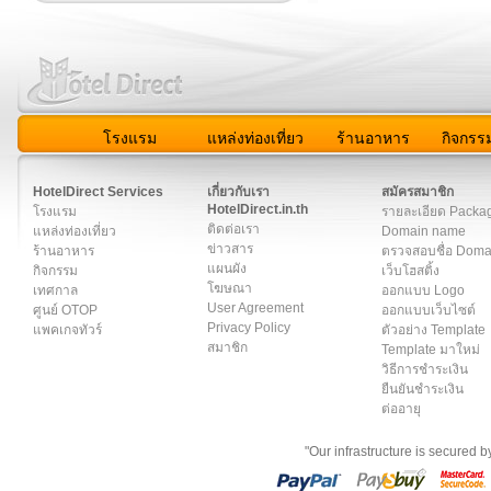
โรงแรม
แหล่งท่องเที่ยว
ร้านอาหาร
กิจกรร
สมาชิก
|
เกี่ยวกับเรา
|
ติดต่อเรา
|
แผนผัง
|
ข่าวสาร
|
User A
HotelDirect Services
เกี่ยวกับเรา
สมัครสมาชิก
HotelDirect.in.th
โรงแรม
รายละเอียด Packa
ติดต่อเรา
แหล่งท่องเที่ยว
Domain name
ข่าวสาร
ร้านอาหาร
ตรวจสอบชื่อ Dom
แผนผัง
กิจกรรม
เว็บโฮสติ้ง
โฆษณา
เทศกาล
ออกแบบ Logo
User Agreement
ศูนย์ OTOP
ออกแบบเว็บไซต์
Privacy Policy
แพคเกจทัวร์
ตัวอย่าง Template
สมาชิก
Template มาใหม่
วิธีการชำระเงิน
ยืนยันชำระเงิน
ต่ออายุ
"Our infrastructure is secured 