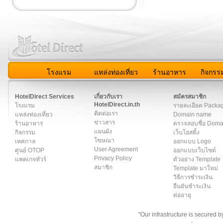
โรงแรม
แหล่งท่องเที่ยว
ร้านอาหาร
กิจกรร
สมาชิก
|
เกี่ยวกับเรา
|
ติดต่อเรา
|
แผนผัง
|
ข่าวสาร
|
User A
HotelDirect Services
เกี่ยวกับเรา
สมัครสมาชิก
HotelDirect.in.th
โรงแรม
รายละเอียด Packa
ติดต่อเรา
แหล่งท่องเที่ยว
Domain name
ข่าวสาร
ร้านอาหาร
ตรวจสอบชื่อ Dom
แผนผัง
กิจกรรม
เว็บโฮสติ้ง
โฆษณา
เทศกาล
ออกแบบ Logo
User Agreement
ศูนย์ OTOP
ออกแบบเว็บไซต์
Privacy Policy
แพคเกจทัวร์
ตัวอย่าง Template
สมาชิก
Template มาใหม่
วิธีการชำระเงิน
ยืนยันชำระเงิน
ต่ออายุ
"Our infrastructure is secured 