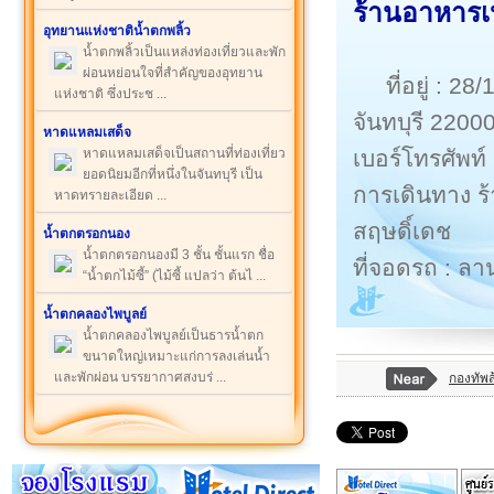
ร้านอาหารเห
อุทยานแห่งชาติน้ำตกพลิ้ว
น้ำตกพลิ้วเป็นแหล่งท่องเที่ยวและพัก
ผ่อนหย่อนใจที่สำคัญของอุทยาน
ที่อยู่ : 
แห่งชาติ ซึ่งประช ...
จันทบุรี 2200
หาดแหลมเสด็จ
เบอร์โทรศัพท
หาดแหลมเสด็จเป็นสถานที่ท่องเที่ยว
ยอดนิยมอีกที่หนึ่งในจันทบุรี เป็น
การเดินทาง ร้า
หาดทรายละเอียด ...
สฤษดิ์เดช
น้ำตกตรอกนอง
น้ำตกตรอกนองมี 3 ชั้น ชั้นแรก ชื่อ
ที่จอดรถ : ล
“น้ำตกไม้ซี้” (ไม้ซี้ แปลว่า ต้นไ ...
น้ำตกคลองไพบูลย์
น้ำตกคลองไพบูลย์เป็นธารน้ำตก
ขนาดใหญ่เหมาะแก่การลงเล่นน้ำ
และพักผ่อน บรรยากาศสงบร่ ...
กองทัพ