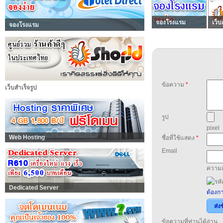
จองโรงแรม
เว็บ
จองโรงแรม
ข้อความ
*
เว็บสำเร็จรูป
รูป
pixel
Web Hosting
ชื่อที่ใช้แสดง
*
Email
ความล
Dedicated Server
ต้องกา
ส่ง
ข้อความที่ท่านได้อ่