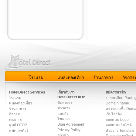
โรงแรม
แหล่งท่องเที่ยว
ร้านอาหาร
กิจกรร
สมาชิก
|
เกี่ยวกับเรา
|
ติดต่อเรา
|
แผนผัง
|
ข่าวสาร
|
User A
HotelDirect Services
เกี่ยวกับเรา
สมัครสมาชิก
HotelDirect.in.th
โรงแรม
รายละเอียด Packa
ติดต่อเรา
แหล่งท่องเที่ยว
Domain name
ข่าวสาร
ร้านอาหาร
ตรวจสอบชื่อ Dom
แผนผัง
กิจกรรม
เว็บโฮสติ้ง
โฆษณา
เทศกาล
ออกแบบ Logo
User Agreement
ศูนย์ OTOP
ออกแบบเว็บไซต์
Privacy Policy
แพคเกจทัวร์
ตัวอย่าง Template
สมาชิก