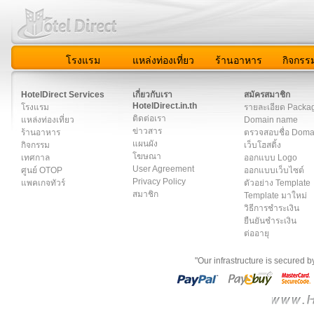
โรงแรม
แหล่งท่องเที่ยว
ร้านอาหาร
กิจกรร
สมาชิก
|
เกี่ยวกับเรา
|
ติดต่อเรา
|
แผนผัง
|
ข่าวสาร
|
User A
HotelDirect Services
เกี่ยวกับเรา
สมัครสมาชิก
HotelDirect.in.th
โรงแรม
รายละเอียด Packa
ติดต่อเรา
แหล่งท่องเที่ยว
Domain name
ข่าวสาร
ร้านอาหาร
ตรวจสอบชื่อ Dom
แผนผัง
กิจกรรม
เว็บโฮสติ้ง
โฆษณา
เทศกาล
ออกแบบ Logo
User Agreement
ศูนย์ OTOP
ออกแบบเว็บไซต์
Privacy Policy
แพคเกจทัวร์
ตัวอย่าง Template
สมาชิก
Template มาใหม่
วิธีการชำระเงิน
ยืนยันชำระเงิน
ต่ออายุ
"Our infrastructure is secured 